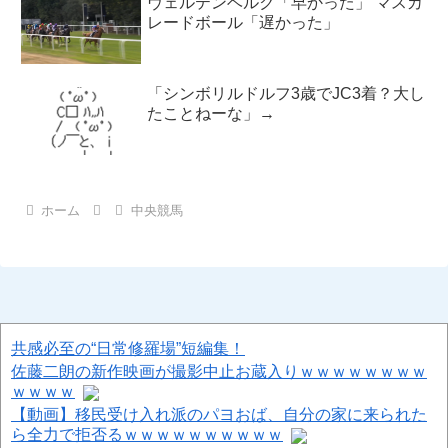
ヴェルテンベルク「早かった」 マスカ
レードボール「遅かった」
「シンボリルドルフ3歳でJC3着？大し
たことねーな」→
ホーム
中央競馬
共感必至の“日常修羅場”短編集！
佐藤二朗の新作映画が撮影中止お蔵入りｗｗｗｗｗｗｗｗ
ｗｗｗｗ
【動画】移民受け入れ派のパヨおば、自分の家に来られた
ら全力で拒否るｗｗｗｗｗｗｗｗｗｗ