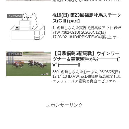
名無しさん 2026/05/09(土) 11:40:29.52
I...
4/19(日) 第23回福島牝馬ステーク
その他2026
ス(GⅢ) part1
1: 名無しさん＠実況で競馬板アウト (ﾜｯﾁ
ｮｲW 7382-Or1U) 2026/04/12(日)
17:06:02.18 ID:IPPbVFEw04歳以上 オー
プン （国際）牝（指定） 別定 コース：
1,800メートル（芝・右）第1回...
【日曜福島5新馬戦】ウインワー
その他2026
グナー＆菊沢騎手がｷﾀ━━━━(ﾟ
∀ﾟ)━━━━!!
330: 名無しさん＠おーぷん 26/06/28(日)
12:14:10 ID:VW.h5.L48福島新馬戦楽しみ
エフフォーリア産駒と良血エピファネイ
ア産駒の対決マジ楽しみ336: 名無しさん
＠おーぷん 26/06/28(日) 12:16:...
スポンサーリンク