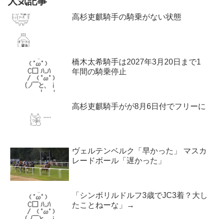
人気記事
高杉吏麒騎手の騎乗がない状態
橋木太希騎手は2027年3月20日まで1
年間の騎乗停止
高杉吏麒騎手がが8月6日付でフリーに
ヴェルテンベルク「早かった」 マスカ
レードボール「遅かった」
「シンボリルドルフ3歳でJC3着？大し
たことねーな」→