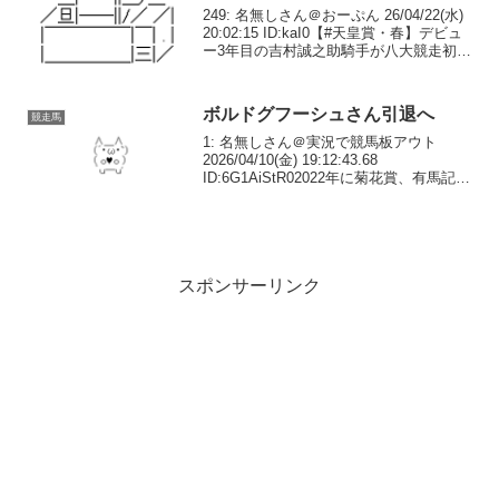
249: 名無しさん＠おーぷん 26/04/22(水)
20:02:15 ID:kaI0【#天皇賞・春】デビュ
ー3年目の吉村誠之助騎手が八大競走初騎
乗へ プレシャスデイと初コンビ - サン
スポZBAT! @sanspoyosououより— ...
ボルドグフーシュさん引退へ
競走馬
1: 名無しさん＠実況で競馬板アウト
2026/04/10(金) 19:12:43.68
ID:6G1AiStR02022年に菊花賞、有馬記念
で2着と好走するなど活躍したボルドグフ
ーシュ（牡7・宮本）が引退することにな
った。社台サラブレッド...
スポンサーリンク