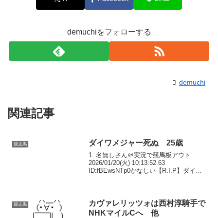
demuchiをフォローする
demuchi
関連記事
ダイワメジャー死ぬ 25歳
競走馬
1: 名無しさん＠実況で競馬板アウト
2026/01/20(火) 10:13:52.63
ID:fBEwsNTp0かなしい【R.I.P】ダイワ
メジャーが本日この世を去りました。25
歳でした。皐月賞を制覇後、ノド鳴りを
克服しG1計5勝の大活躍...
カヴァレリッツォは西村淳騎手で
競走馬
NHKマイルCへ 他