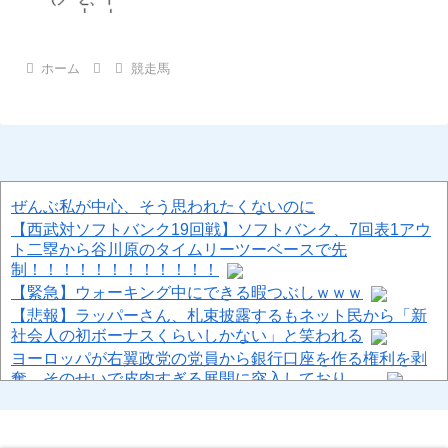
ホーム
競走馬
ぜんぶ私が中心、そう思われたくないのに
【西武対ソフトバンク19回戦】ソフトバンク、7回表1アウ
ト二塁から谷川原のタイムリーツーベースで先
制！！！！！！！！！！！！
【緊急】ウォーキング中にできる暇つぶしｗｗｗ
【悲報】ラッパーさん、札束披露するもネット民から「新
社会人の初ボーナスくらいしかない」と笑われる
ヨーロッパが右翼政党の党員から銀行口座を作る権利を剥
奪、そのせいで皮肉すぎる展開に突入しており……
【悲報】「美人すぎる県警本部長」、失職wwwwwww
ジャンポケ斎藤と代理人のやりとり、「地獄すぎて完全に
コントになってる……」と衝撃を受ける人が続出中