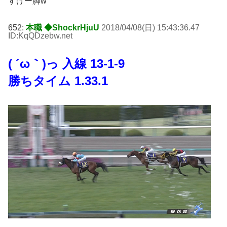
すげー脚w
652:
本職 ◆ShockrHjuU
2018/04/08(日) 15:43:36.47
ID:KqQDzebw
.net
( ´ω｀)っ 入線 13-1-9
勝ちタイム 1.33.1