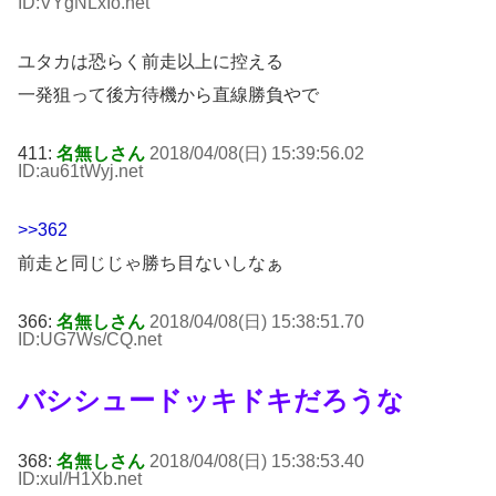
ID:VYgNLxIo
.net
ユタカは恐らく前走以上に控える
一発狙って後方待機から直線勝負やで
411:
名無しさん
2018/04/08(日) 15:39:56.02
ID:au61tWyj
.net
>>362
前走と同じじゃ勝ち目ないしなぁ
366:
名無しさん
2018/04/08(日) 15:38:51.70
ID:UG7Ws/CQ
.net
バシシュードッキドキだろうな
368:
名無しさん
2018/04/08(日) 15:38:53.40
ID:xul/H1Xb
.net