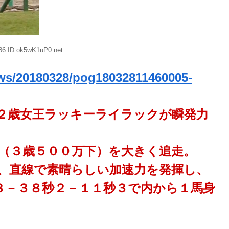
86 ID:ok5wK1uP0.net
ews/20180328/pog18032811460005-
２歳女王ラッキーライラックが瞬発力
（３歳５００万下）を大きく追走。
、直線で素晴らしい加速力を発揮し、
８－３８秒２－１１秒３で内から１馬身