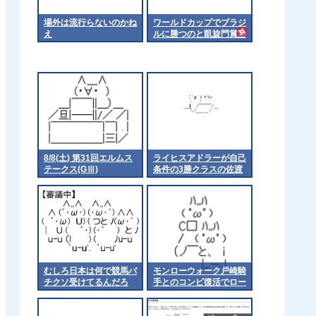
場外は流行らないのかね
ワールドカップでブラジ
え
ルに勝つのと凱旋門賞勝
つのってどっちが難しい
の？
8/8(土) 第31回エルムス
ライヒスアドラーが自己
テークス(GⅢ)
条件の3勝クラスの佐渡
ステークスに出走
むしろ日本は何で競馬バ
モンローウォーク戸崎騎
チクソ受けてるんだろ
手とのコンビ復活でロー
ズSへ 他