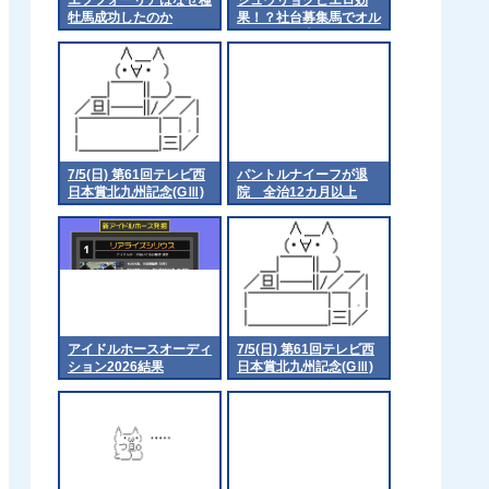
牡馬成功したのか
果！？社台募集馬でオル
フェーヴル大人気に
7/5(日) 第61回テレビ西
パントルナイーフが退
日本賞北九州記念(GⅢ)
院 全治12カ月以上
part2
アイドルホースオーディ
7/5(日) 第61回テレビ西
ション2026結果
日本賞北九州記念(GⅢ)
part1