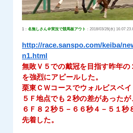
1：
名無しさん＠実況で競馬板アウト
：2018/03/28(水) 16:07:23.
http://race.sanspo.com/keiba/n
n1.html
無敗Ｖ５での戴冠を目指す昨年の
を強烈にアピールした。
栗東ＣＷコースでウォルビスベイ
５Ｆ地点でも２秒の差があったが
６Ｆ８２秒５－６６秒４－５１秒
先着した。