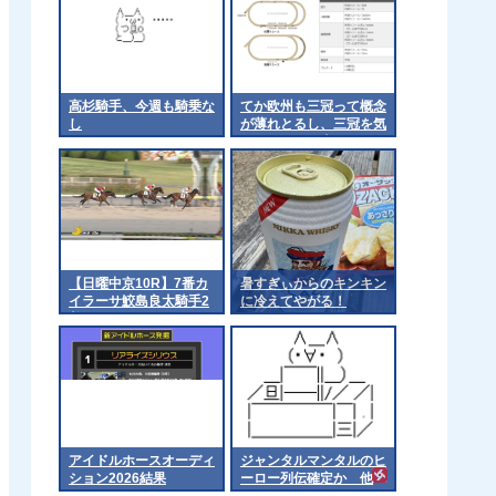
高杉騎手、今週も騎乗な
てか欧州も三冠って概念
し
が薄れとるし、三冠を気
にするのは日本くらいに
なるんやろか 他
【日曜中京10R】7番カ
暑すぎぃからのキンキン
イラーサ鮫島良太騎手2
に冷えてやがる！
着
アイドルホースオーディ
ジャンタルマンタルのヒ
ション2026結果
ーロー列伝確定か 他