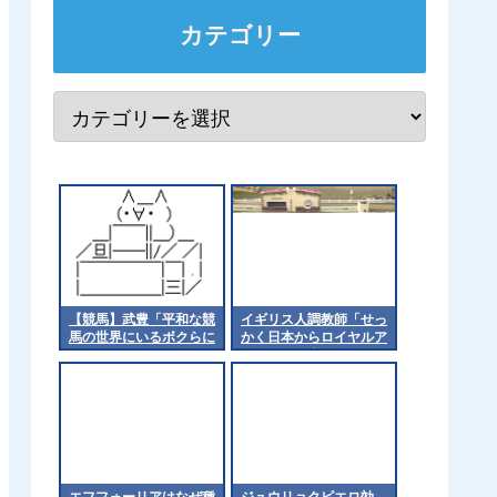
カテゴリー
【競馬】武豊「平和な競
イギリス人調教師「せっ
馬の世界にいるボクらに
かく日本からロイヤルア
なにかできることがない
スコッにト来てもらった
か、仲間と相談した
のに負かしてすまんw」
い」 被災地に思いを馳
せる [冬月記者★]
エフフォーリアはなぜ種
ジュウリョクピエロ効