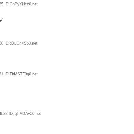
.35 ID:GnPyYHcz0.net
な
08 ID:d8UQ4+Sb0.net
.31 ID:TbMSTF3q0.net
8.22 ID:jqHM37wC0.net