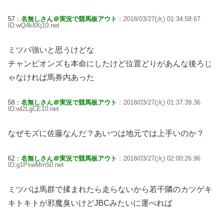
57：
名無しさん＠実況で競馬板アウト
：2018/03/27(火) 01:34:58.67
ID:wQ4k8Xj10.net
ミツバ強いと思うけどな
チャンピオンズも本命にしたけど位置どりがあんな後ろじ
ゃなければ馬券内あった
58：
名無しさん＠実況で競馬板アウト
：2018/03/27(火) 01:37:39.36
ID:wl2LgCE10.net
なぜモズに佐藤なんだ？あいつは地元では上手いのか？
62：
名無しさん＠実況で競馬板アウト
：2018/03/27(火) 02:00:26.96
ID:g1PswMm50.net
ミツバは馬群で揉まれたら走らないから若干隣のカツゲキ
キトキトが邪魔臭いけどJBCみたいに運べれば