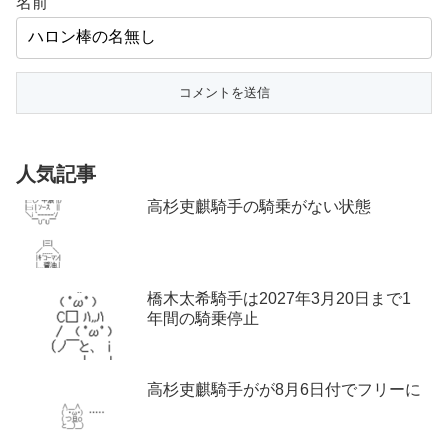
名前
人気記事
高杉吏麒騎手の騎乗がない状態
橋木太希騎手は2027年3月20日まで1
年間の騎乗停止
高杉吏麒騎手がが8月6日付でフリーに