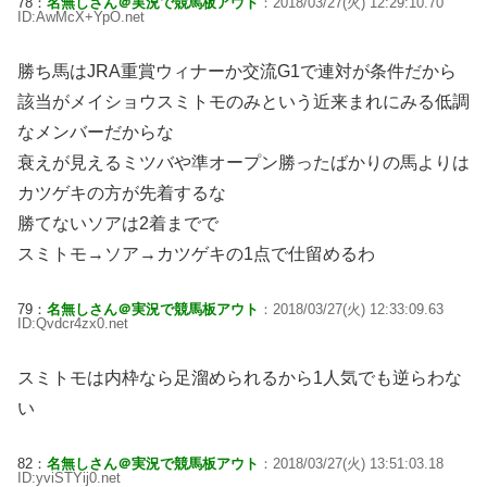
78：
名無しさん＠実況で競馬板アウト
：2018/03/27(火) 12:29:10.70
ID:AwMcX+YpO.net
勝ち馬はJRA重賞ウィナーか交流G1で連対が条件だから
該当がメイショウスミトモのみという近来まれにみる低調
なメンバーだからな
衰えが見えるミツバや準オープン勝ったばかりの馬よりは
カツゲキの方が先着するな
勝てないソアは2着までで
スミトモ→ソア→カツゲキの1点で仕留めるわ
79：
名無しさん＠実況で競馬板アウト
：2018/03/27(火) 12:33:09.63
ID:Qvdcr4zx0.net
スミトモは内枠なら足溜められるから1人気でも逆らわな
い
82：
名無しさん＠実況で競馬板アウト
：2018/03/27(火) 13:51:03.18
ID:yviSTYij0.net