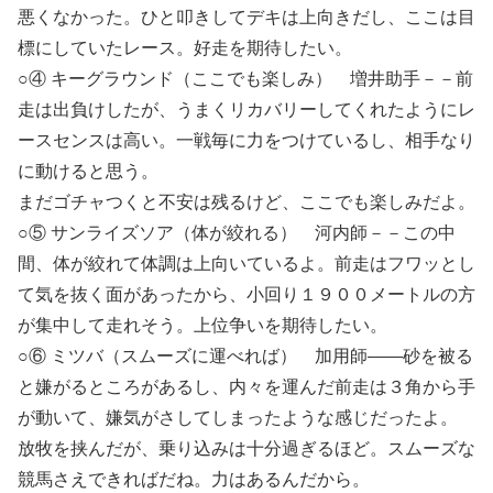
悪くなかった。ひと叩きしてデキは上向きだし、ここは目
標にしていたレース。好走を期待したい。
○④ キーグラウンド（ここでも楽しみ） 増井助手－－前
走は出負けしたが、うまくリカバリーしてくれたようにレ
ースセンスは高い。一戦毎に力をつけているし、相手なり
に動けると思う。
まだゴチャつくと不安は残るけど、ここでも楽しみだよ。
○⑤ サンライズソア（体が絞れる） 河内師－－この中
間、体が絞れて体調は上向いているよ。前走はフワッとし
て気を抜く面があったから、小回り１９００メートルの方
が集中して走れそう。上位争いを期待したい。
○⑥ ミツバ（スムーズに運べれば） 加用師――砂を被る
と嫌がるところがあるし、内々を運んだ前走は３角から手
が動いて、嫌気がさしてしまったような感じだったよ。
放牧を挟んだが、乗り込みは十分過ぎるほど。スムーズな
競馬さえできればだね。力はあるんだから。