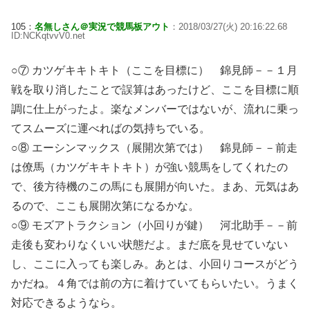
105：
名無しさん＠実況で競馬板アウト
：2018/03/27(火) 20:16:22.68
ID:NCKqtvvV0.net
○⑦ カツゲキキトキト（ここを目標に） 錦見師－－１月
戦を取り消したことで誤算はあったけど、ここを目標に順
調に仕上がったよ。楽なメンバーではないが、流れに乗っ
てスムーズに運べればの気持ちでいる。
○⑧ エーシンマックス（展開次第では） 錦見師－－前走
は僚馬（カツゲキキトキト）が強い競馬をしてくれたの
で、後方待機のこの馬にも展開が向いた。まあ、元気はあ
るので、ここも展開次第になるかな。
○⑨ モズアトラクション（小回りが鍵） 河北助手－－前
走後も変わりなくいい状態だよ。まだ底を見せていない
し、ここに入っても楽しみ。あとは、小回りコースがどう
かだね。４角では前の方に着けていてもらいたい。うまく
対応できるようなら。