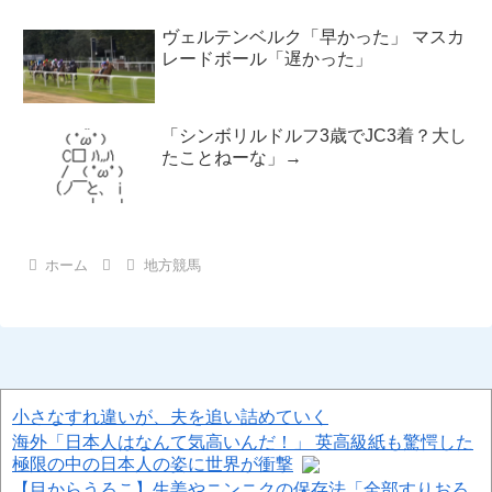
ヴェルテンベルク「早かった」 マスカ
レードボール「遅かった」
「シンボリルドルフ3歳でJC3着？大し
たことねーな」→
ホーム
地方競馬
小さなすれ違いが、夫を追い詰めていく
海外「日本人はなんて気高いんだ！」 英高級紙も驚愕した
極限の中の日本人の姿に世界が衝撃
【目からうろこ】生姜やニンニクの保存法「全部すりおろ