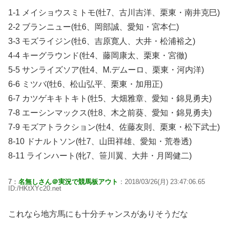
1-1 メイショウスミトモ(牡7、古川吉洋、栗東・南井克巳)
2-2 ブランニュー(牡6、岡部誠、愛知・宮本仁)
3-3 モズライジン(牡6、吉原寛人、大井・松浦裕之)
4-4 キーグラウンド(牡4、藤岡康太、栗東・宮徹)
5-5 サンライズソア(牡4、M.デムーロ、栗東・河内洋)
6-6 ミツバ(牡6、松山弘平、栗東・加用正)
6-7 カツゲキキトキト(牡5、大畑雅章、愛知・錦見勇夫)
7-8 エーシンマックス(牡8、木之前葵、愛知・錦見勇夫)
7-9 モズアトラクション(牡4、佐藤友則、栗東・松下武士)
8-10 ドナルトソン(牡7、山田祥雄、愛知・荒巻透)
8-11 ラインハート(牝7、笹川翼、大井・月岡健二)
7：
名無しさん＠実況で競馬板アウト
：2018/03/26(月) 23:47:06.65
ID:/HKtXYc20.net
これなら地方馬にも十分チャンスがありそうだな