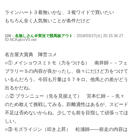
ラインハート３着無いかな、３複ワイドで買いたい
もちろん全く人気無いことが条件だけど
104：
名無しさん＠実況で競馬板アウト
：2018/03/27(火) 20:15:36.27
ID:NCKqtvvV0.net
名古屋大賞典 陣営コメ
○① メイショウスミトモ（力をつける） 南井師－－フェ
ブラリーＳの内容が良かったし、徐々にだけど力をつけて
いるんだろう。今回も斤量は５７キロ。他馬との差がどう
出るかだね。
△② ブランニュー（先を見据えて） 宮本仁師－－先々
のため敢えて挑戦してみる。距離適性はあるが、スピード
不足は否めないからね。少しでも前を目指して頑張ってほ
しい。
○③ モズライジン（叩き上昇） 松浦師――前走の内容は