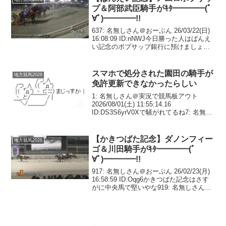
プ＆阿部武臣騎手がｷﾀ━━━━(ﾟ
∀ﾟ)━━━━!!
637: 名無しさん＠おーぷん 26/03/22(日)
16:08:09 ID:nNWJ今日勝った人はばんえ
い記念のボブサップ銀行に預けましょう
639: 名無しさん＠おーぷん 26/03/22(日)
16:09:15 ID:DHj8>>63...
スマホで処分された園田の騎手が
地方競馬2026
免許更新できなかったらしい
1: 名無しさん＠実況で競馬板アウト
2026/08/01(土) 11:55:14.16
ID:DS3S6yrV0Xで騒がれてるね7: 名無し
さん＠実況で競馬板アウト
2026/08/01(土) 12:11:30.92
ID:YH+WQLC...
【かきつばた記念】ダノンフィー
地方競馬2026
ゴ＆川田騎手がｷﾀ━━━━(ﾟ
∀ﾟ)━━━━!!
917: 名無しさん＠おーぷん 26/02/23(月)
16:58:59 ID:Oqg6かきつばた記念はさす
がに中央馬で堅いやな919: 名無しさん＠
おーぷん 26/02/23(月) 17:15:06 ID:Oqg6
シャマル+17って何だよ...