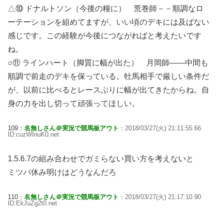
△⑩ ドナルトソン（今後の糧に） 荒巻師－－順調なロ
ーテーションを組めてますが、いい頃のデキには及ばない
感じです。この経験が今後につながればと考えたいです
ね。
○⑪ ラインハート（脚質に幅が出た） 月岡師――中間も
順調で前走のデキを保っている。牡馬相手で厳しい条件だ
が、以前に比べるとレースぶりに幅が出てきたからね。自
身の力を出し切って頑張ってほしい。
109：
名無しさん＠実況で競馬板アウト
：2018/03/27(火) 21:11:55.66
ID:cuzWInuK0.net
1.5.6.7の組み合わせでガミらない買い方を考えないと
ミツバ休み明けはどうなんだろ
110：
名無しさん＠実況で競馬板アウト
：2018/03/27(火) 21:17:10.90
ID:EkJuZg2t0.net