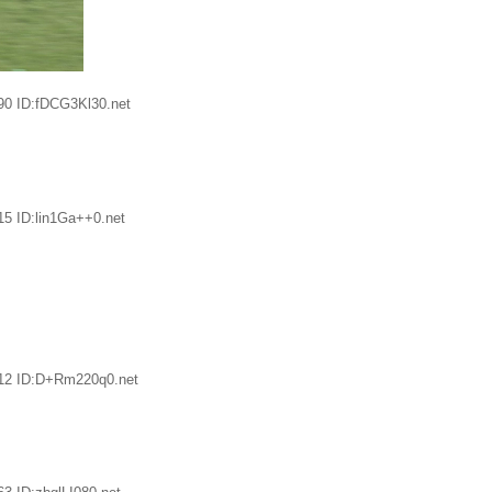
90 ID:fDCG3Kl30.net
5 ID:lin1Ga++0.net
.12 ID:D+Rm220q0.net