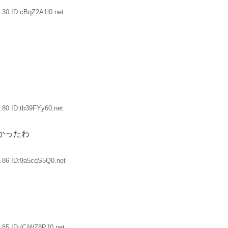
.30 ID:cBqZ2A1l0.net
.80 ID:tb39FYy60.net
かったわ
.86 ID:9a5cqS5Q0.net
.85 ID:/CjWZ8PJ0.net