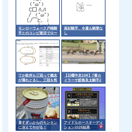
モンローウォーク戸崎騎
高杉騎手、今週も騎乗な
手とのコンビ復活でロー
し
ズSへ 他
てか欧州も三冠って概念
【日曜中京10R】7番カ
が薄れとるし、三冠を気
イラーサ鮫島良太騎手2
にするのは日本くらいに
着
なるんやろか 他
暑すぎぃからのキンキン
アイドルホースオーディ
に冷えてやがる！
ション2026結果