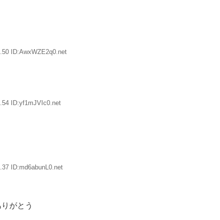
5.50 ID:AwxWZE2q0.net
.54 ID:yf1mJVIc0.net
.37 ID:md6abunL0.net
ありがとう