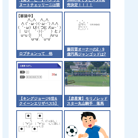
ヌートチェッリーニは競
売決定！！！！
争除外扱いに
藤田晋オーナーの2・9
ロブチェンって 他
億円馬ジャンゴッドは7
月5日の小倉でデビュー
鞍上は川田騎手
【キングジョージ6世&
【彦星賞】モリノレッド
クイーンエリザベスS】
スター丸山騎手 落馬
カルパナ＆C.キーン騎手
がｷﾀ━━━━(ﾟ
∀ﾟ)━━━━!!