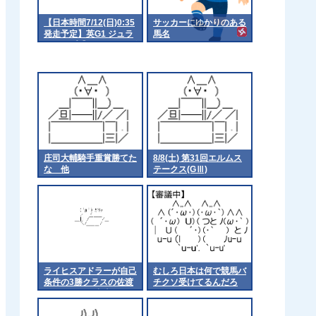
【日本時間7/12(日)0:35
サッカーにゆかりのある
発走予定】英G1 ジュラ
馬名
イカップ【サトノレーヴ
出走】
庄司大輔騎手重賞勝てた
8/8(土) 第31回エルムス
な 他
テークス(GⅢ)
ライヒスアドラーが自己
むしろ日本は何で競馬バ
条件の3勝クラスの佐渡
チクソ受けてるんだろ
ステークスに出走