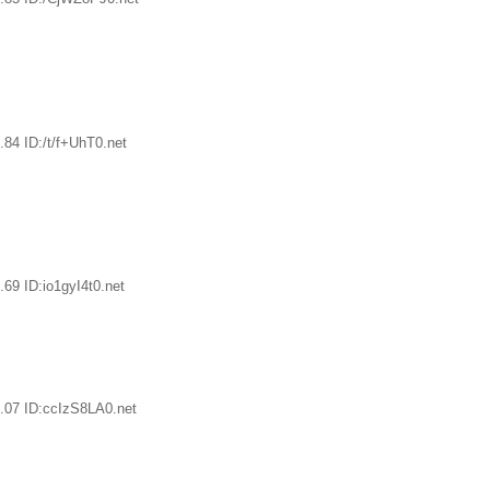
84 ID:/t/f+UhT0.net
69 ID:io1gyI4t0.net
.07 ID:ccIzS8LA0.net