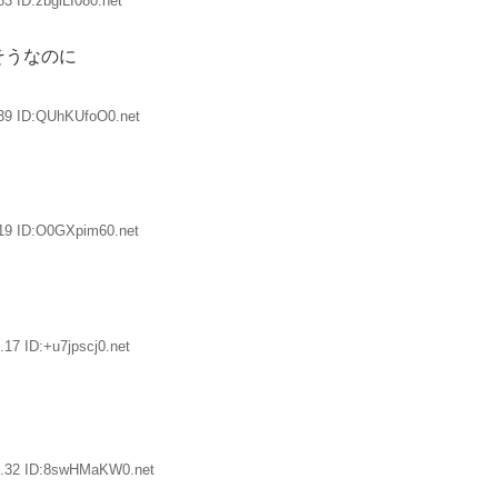
3 ID:zbglLI080.net
そうなのに
.39 ID:QUhKUfoO0.net
19 ID:O0GXpim60.net
17 ID:+u7jpscj0.net
2.32 ID:8swHMaKW0.net