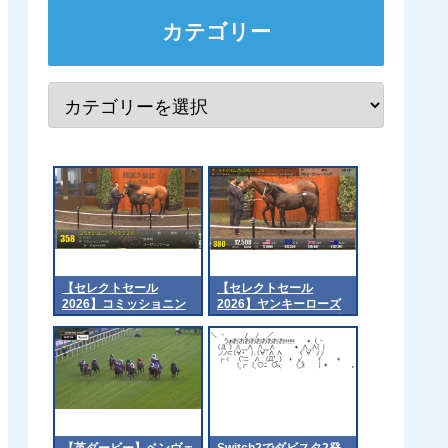
カテゴリー
【セレクトセール
【セレクトセール
2026】コミッショニン
2026】ヤンキーローズ
グの2026（父キズナ）2
の2026（父キタサンブ
億7千万円で落札 他
ラック）4億1千万円で
落札 他
【英ダービー】ベンヴェ
Switch2でダビスタ2発