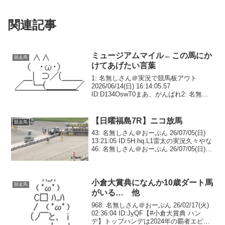
関連記事
ミュージアムマイル←この馬にか
競走馬
けてあげたい言葉
1: 名無しさん＠実況で競馬板アウト
2026/06/14(日) 16:14:05.57
ID:D134OswT0まあ、がんばれ2: 名無し
さん＠実況で競馬板アウト
2026/06/14(日) 16:14:31.09
ID:xnrHEQ/J...
【日曜福島7R】ニコ放馬
競走馬
43: 名無しさん＠おーぷん 26/07/05(日)
13:21:05 ID:5H.hq.L1雷太の実況久々やな
46: 名無しさん＠おーぷん 26/07/05(日)
13:21:23 ID:q4.pg.L19つむつむここいけ
るか？47: 名...
小倉大賞典になんか10歳ダート馬
競走馬
がいる… 他
968: 名無しさん＠おーぷん 26/02/17(火)
02:36:04 ID:JyQF【#小倉大賞典 ハン
デ】トップハンデは2024年の覇者エピフ