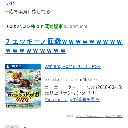
>>34
一応青葉賞目指してる
1000:
ハロン棒ｃｈ関連記事
ID:demuchi
チェッキーノ回避ｗｗｗｗｗｗｗｗｗ
ｗｗｗｗｗｗｗｗｗ
Winning Post 8 2018 – PS4
posted with
amazlet
at 18.03.22
コーエーテクモゲームス (2018-03-15)
売り上げランキング: 110
Amazon.co.jpで詳細を見る
引用元：
http://awabi.2ch.sc/test/read.cgi/keiba/1521629247