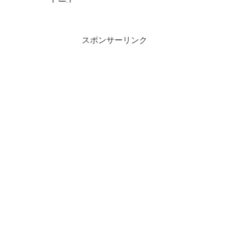
ァニーの58.5kg。除外対象でハンデ57kg
のグランディア、4歳牡馬でハンデ
56kg(古馬...
スポンサーリンク