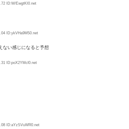
.72 ID:W/EwgtKI0.net
.04 ID:ykVHa9M50.net
えない感じになると予想
.31 ID:poX2YMcl0.net
6.08 ID:aYzSVuWR0.net