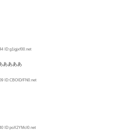
4 ID:g1igjxf00.net
あああああ
09 ID:CBOID/FN0.net
40 ID:poX2YMcl0.net