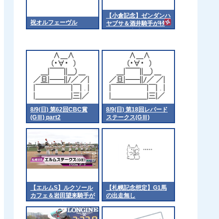
【小倉記念】ゼンダンハ
祝オルフェーヴル
ヤブサ＆酒井騎手がｷﾀ
━━━━(ﾟ∀ﾟ)━━━━!!
8/9(日) 第62回CBC賞
8/9(日) 第18回レパード
(GⅢ) part2
ステークス(GⅢ)
【エルムS】ルクソール
【札幌記念想定】G1馬
カフェ＆岩田望来騎手が
の出走無し
ｷﾀ━━━━(ﾟ
∀ﾟ)━━━━!!