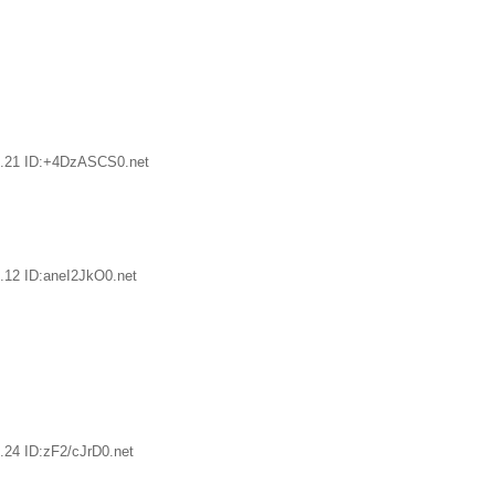
6.21 ID:+4DzASCS0.net
.12 ID:aneI2JkO0.net
.24 ID:zF2/cJrD0.net