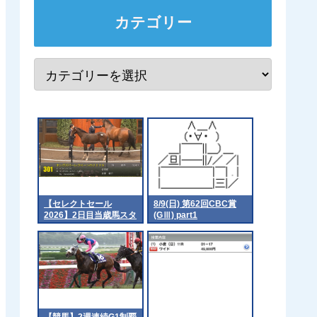
カテゴリー
【セレクトセール
8/9(日) 第62回CBC賞
2026】2日目当歳馬スタ
(GⅢ) part1
ート
【競馬】2週連続G1制覇