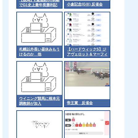
小倉記念(GⅢ) 反省会
でG1史上最年長勝利記
録を更新した武豊騎手
「ようやくピークが来
た」「遅咲きでした」
[ニーニーφ★]
札幌以外長い昼休みもう
【ハードウィックS】ジ
けるのか 他
アヴェロット＆マーフィ
ー騎手がｷﾀ━━━━(ﾟ
∀ﾟ)━━━━!!
ウイニング競馬に根本元
帝王賞 反省会
調教師が加入