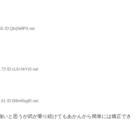
5 ID:Qb/jNi8P0.net
.73 ID:xL8+hhYr0.net
.61 ID:0I8mRegf0.net
強いと思うが武が乗り続けてもあかんから簡単には矯正でき