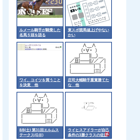
ルメール騎手が騎乗した
東スポ競馬値上げやない
名馬５頭を語る
かい
ワイ、コイツを買うこと
庄司大輔騎手重賞勝てた
を決意 他
な 他
8/8(土) 第31回エルムス
ライヒスアドラーが自己
テークス(GⅢ)
条件の3勝クラスの佐渡