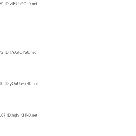
59 ID:vtEUnYGL0.net
72 ID:f7uGtOYa0.net
90 ID:yOuUu+xR0.net
.87 ID:hqh/iKHN0.net