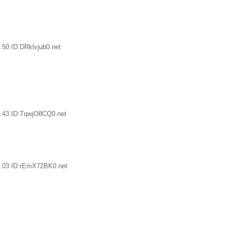
50 ID:DRklvjub0.net
.43 ID:TqwjO8CQ0.net
6.03 ID:rEmX72BK0.net