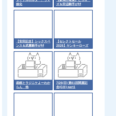
娘化
ズ＆田辺騎手がｷﾀ
━━━━(ﾟ∀ﾟ)━━━━!!
【安田記念】シックスペ
【セレクトセール
ンス＆武豊騎手がｷﾀ
2026】ヤンキーローズ
━━━━(ﾟ∀ﾟ)━━━━!
の2026（父キタサンブ
ラック）4億1千万円で
落札 他
函館とラジニケよーわか
7/26(日) 第61回関屋記
らん 他
念(GⅢ) part1