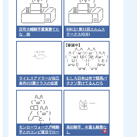
庄司大輔騎手重賞勝てた
8/8(土) 第31回エルムス
な 他
テークス(GⅢ)
ライヒスアドラーが自己
むしろ日本は何で競馬バ
条件の3勝クラスの佐渡
チクソ受けてるんだろ
ステークスに出走
モンローウォーク戸崎騎
高杉騎手、今週も騎乗な
手とのコンビ復活でロー
し