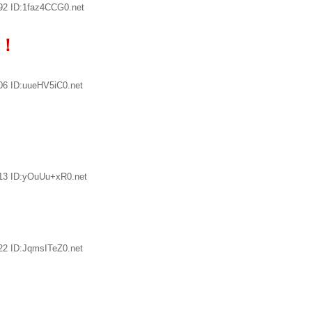
92 ID:1faz4CCG0.net
！
06 ID:uueHV5iC0.net
13 ID:yOuUu+xR0.net
22 ID:JqmsITeZ0.net