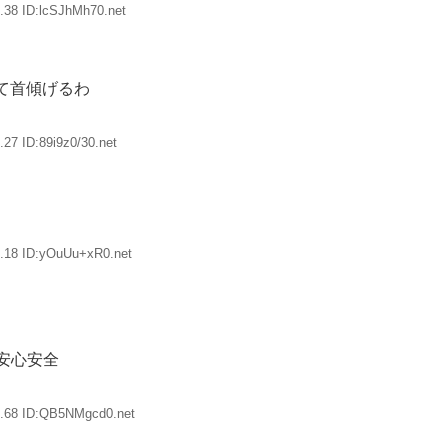
.38 ID:lcSJhMh70.net
て首傾げるわ
27 ID:89i9z0/30.net
.18 ID:yOuUu+xR0.net
安心安全
5.68 ID:QB5NMgcd0.net