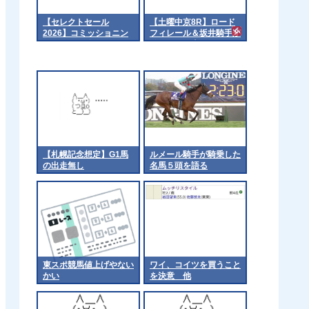
【セレクトセール
【土曜中京8R】ロード
2026】コミッショニン
フィレール＆坂井騎手が
グの2026（父キズナ）2
ｷﾀ━━━━(ﾟ
億7千万円で落札 他
∀ﾟ)━━━━!!
【札幌記念想定】G1馬
ルメール騎手が騎乗した
の出走無し
名馬５頭を語る
東スポ競馬値上げやない
ワイ、コイツを買うこと
かい
を決意 他