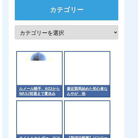
カテゴリー
ルメール騎手、6/22から
最近競馬始めた初心者な
WASJ前週まで夏休み
んやが 他
タイトルホルダー、ウマ
【新潟日報賞】ピコロー