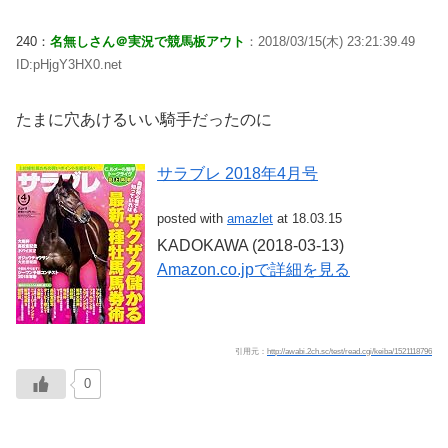
240：
名無しさん＠実況で競馬板アウト
：2018/03/15(木) 23:21:39.49
ID:pHjgY3HX0.net
たまに穴あけるいい騎手だったのに
サラブレ 2018年4月号
posted with
amazlet
at 18.03.15
KADOKAWA (2018-03-13)
Amazon.co.jpで詳細を見る
引用元：
http://awabi.2ch.sc/test/read.cgi/keiba/1521118796
0