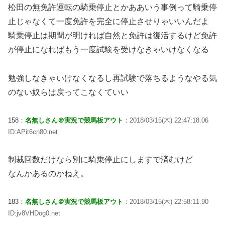
松田の無免許運転の騎乗停止とかああいう事例って騎乗停
止じゃなくて一度免許を完全に停止させりゃいいんだよ
騎乗停止は期間が明ければ自然と免許は復活するけど免許
が停止になればもう一度試験を受けなきゃいけなくなる
勉強しなきゃいけなくなるし再試験で落ちるようなやる気
のない奴らは戻ってこなくていい
158：
名無しさん＠実況で競馬板アウト
：2018/03/15(木) 22:47:18.06
ID:APit6cn80.net
制裁回数だけなら別に騎乗停止にしますで済むけど
なんかあるのかねえ。
183：
名無しさん＠実況で競馬板アウト
：2018/03/15(木) 22:58:11.90
ID:jv8VHDog0.net