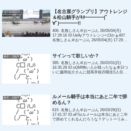
【名古屋グランプリ】アウトレンジ
地方競馬2026
＆松山騎手がｷﾀ━━━━(ﾟ
∀ﾟ)━━━━!!
406: 名無しさん＠おーぷん 26/05/04(月)
17:28:16 ID:Ue9yアウトレンジ+13かぁ407:
名無しさん＠おーぷん 26/05/04(月) 17:29:08
ID:hBS7名古屋グランプリ1着4000万も貰え
るんや...
サインって欲しいか？
騎手・元騎手
385: 名無しさん＠おーぷん 26/02/01(日)
16:35:29 ID:oQMf怖い人が残ったなぁ本日つ
いに藤岡佑介さんに競馬学校20期生5人目サ
インをいただきました😹あとひとりなんです
が、個人的にはこれでコンプリートで良いか
な？と...
ルメール騎手は本当にあと二年で辞
騎手・元騎手
めるん？
615: 名無しさん＠おーぷん 26/03/29(日)
17:41:37 ID:aFSzルメールは本当にあと二年
で辞めてくれるんだろうな？デットーリみた
いに詐欺するなよ？😡624: 名無しさん＠お
ーぷん 26/03/29(日) 17:42:...