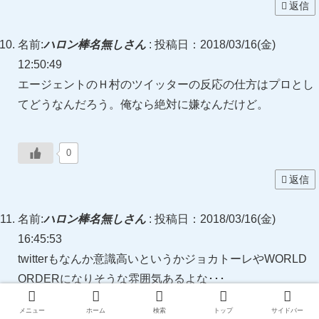
返信
名前:
ハロン棒名無しさん
:
投稿日：2018/03/16(金)
12:50:49
エージェントのＨ村のツイッターの反応の仕方はプロとし
てどうなんだろう。俺なら絶対に嫌なんだけど。
0
返信
名前:
ハロン棒名無しさん
:
投稿日：2018/03/16(金)
16:45:53
twitterもなんか意識高いというかジョカトーレやWORLD
ORDERになりそうな雰囲気あるよな･･･
最終レースといえば中野省吾だったのに、アレ以来おかし
メニュー
ホーム
検索
トップ
サイドバー
いまま調子戻らないしやばいな