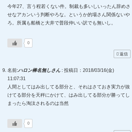
今年27、言う程若くない件。制裁も多いしいったん辞めさ
せなアカンいう判断やろな。というか的場さん関係ないや
ろ。所属も船橋と大井で普段仲いい訳でも無いし。
0
返信
名前:
ハロン棒名無しさん
:
投稿日：2018/03/16(金)
11:07:31
人間としてはみ出してる部分と、それはさておき実力が抜
けてる部分を天秤にかけて、はみ出してる部分が勝ってし
まったら淘汰されるのは当然
0