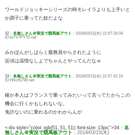
ワールドジョッキーシリーズの時モレイラよりも上手いと
か調子に乗ってた奴だよな
32：
名無しさん＠実況で競馬板アウト
：2018/03/15(木) 22:07:29.04
ID:loTV7PY70.net
みかぽんがしばらく厩務員やらされたように
近頃は温情なしよでちゃんとやってんだなｗ
33：
名無しさん＠実況で競馬板アウト
：2018/03/15(木) 22:07:42.10
ID:H/kzI6790.net
確か本人はフランスで乗ってみたいって言ってたからこの
機会に行くかもしれないな。
免許ないのに乗れるのかわからんが
< div style="color: rgb(51, 51, 51); font-size: 13px;">34：
名
無しさん＠実況で競馬板アウト
：2018/03/15(木)