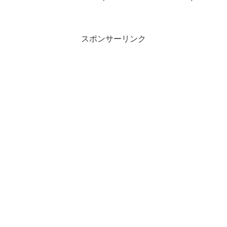
superstar FOREVER YOUNG has been
enter...
スポンサーリンク