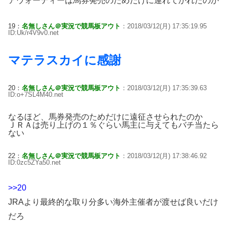
アウォーディーは馬券発売のためだけに連れてかれたのか
19：
名無しさん＠実況で競馬板アウト
：2018/03/12(月) 17:35:19.95
ID:Uk/r4V9v0.net
マテラスカイに感謝
20：
名無しさん＠実況で競馬板アウト
：2018/03/12(月) 17:35:39.63
ID:o+7SL4M40.net
なるほど、馬券発売のためだけに遠征させられたのか
ＪＲＡは売り上げの１％ぐらい馬主に与えてもバチ当たら
ない
22：
名無しさん＠実況で競馬板アウト
：2018/03/12(月) 17:38:46.92
ID:0zc5ZYa50.net
>>20
JRAより最終的な取り分多い海外主催者が渡せば良いだけ
だろ