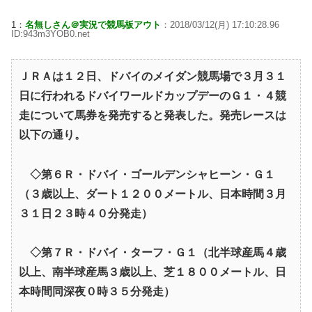
1：
名無しさん＠実況で競馬板アウト
：2018/03/12(月) 17:10:28.96
ID:943m3YOB0.net
ＪＲＡは１２日、ドバイのメイダン競馬場で３月３１
日に行われるドバイワールドカップデーのＧ１・４競
走について馬券を発売すると発表した。発売レースは
以下の通り。
◇第６Ｒ・ドバイ・ゴールデンシャヒーン・Ｇ１
（３歳以上、ダート１２００メートル、日本時間３月
３１日２３時４０分発走）
◇第７Ｒ・ドバイ・ターフ・Ｇ１（北半球産馬４歳
以上、南半球産馬３歳以上、芝１８００メートル、日
本時間同深夜０時３５分発走）