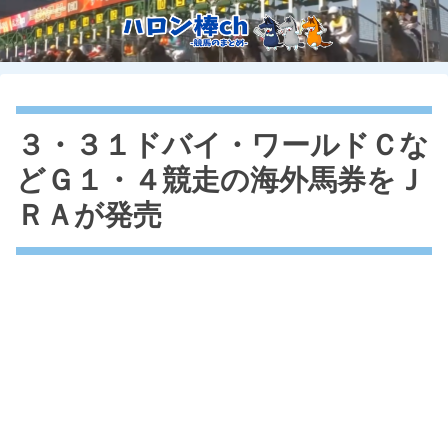
３・３１ドバイ・ワールドＣな
どＧ１・４競走の海外馬券をＪ
ＲＡが発売