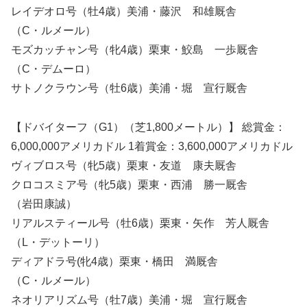
レイデオロ号（牡4歳）美浦・藤沢 和雄厩舎
（C・ルメール）
モズカッチャン号（牝4歳）栗東・鮫島 一歩厩舎
（C・デムーロ）
サトノクラウン号（牡6歳）美浦・堀 宣行厩舎
【ドバイターフ（G1）（芝1,800メートル）】 総賞金：
6,000,000アメリカドル 1着賞金：3,600,000アメリカドル
ヴィブロス号（牝5歳）栗東・友道 康夫厩舎
クロコスミア号（牝5歳）栗東・西浦 勝一厩舎
（岩田康誠）
リアルスティール号（牡6歳）栗東・矢作 芳人厩舎
（L・デットーリ）
ディアドラ号(牝4歳）栗東・橋田 満厩舎
（C・ルメール）
ネオリアリズム号（牡7歳）美浦・堀 宣行厩舎