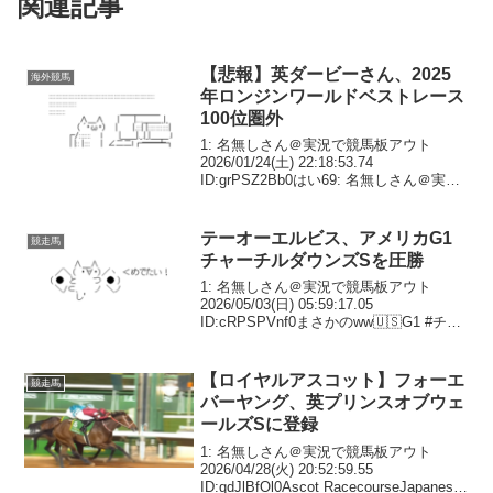
関連記事
【悲報】英ダービーさん、2025
海外競馬
年ロンジンワールドベストレース
100位圏外
1: 名無しさん＠実況で競馬板アウト
2026/01/24(土) 22:18:53.74
ID:grPSZ2Bb0はい69: 名無しさん＠実況
で競馬板アウト 2026/01/25(日)
06:48:22.88 ID:SxB06DDK0>>1...
テーオーエルビス、アメリカG1
競走馬
チャーチルダウンズSを圧勝
1: 名無しさん＠実況で競馬板アウト
2026/05/03(日) 05:59:17.05
ID:cRPSPVnf0まさかのww🇺🇸G1 #チャ
ーチルダウンズS1着 テーオーエルビス2
着 ディスラプター🎌テーオーエルビスが
道中5、6番手追走か...
【ロイヤルアスコット】フォーエ
競走馬
バーヤング、英プリンスオブウェ
ールズSに登録
1: 名無しさん＠実況で競馬板アウト
2026/04/28(火) 20:52:59.55
ID:qdJlBfOl0Ascot RacecourseJapanese