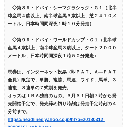
◇第８Ｒ・ドバイ・シーマクラシック・Ｇ１（北半
球産馬４歳以上、南半球産馬３歳以上、芝２４１０メ
ートル、日本時間同深夜１時１０分発走）
◇第９Ｒ・ドバイ・ワールドカップ・Ｇ１（北半球
産馬４歳以上、南半球産馬３歳以上、ダート２０００
メートル、日本時間同深夜１時５０分発走）
馬券は、インターネット投票（即ＰＡＴ、Ａ―ＰＡＴ
会員）限定で、単勝、複勝、馬連、ワイド、馬単、３
連複、３連単の７式別を発売。
オッズはＪＲＡ独自のもの。３月３１日朝７時から発
売開始予定で、発売締め切り時刻は発走予定時刻の４
分前まで。
https://headlines.yahoo.co.jp/hl?a=20180312-