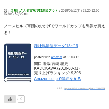
36：
名無しさん＠実況で競馬板アウト
：2018/03/12(月) 23:20:12.90
ID:/uYzB2jV0.net
ノースヒルズ軍団のおかげでワールドカップも馬券が買え
る！
種牡馬最強データ’18~’19
posted with
amazlet
at 18.03.12
関口 隆哉 宮崎 聡史
KADOKAWA (2018-03-31)
売り上げランキング: 9,305
Amazon.co.jpで詳細を見る
引用元：
http://awabi.2ch.sc/test/read.cgi/keiba/1520842228
0