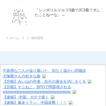
「シンボリルドルフ3歳でJC3着？大し
たことねーな」→
ホーム
海外競馬
不器用な二人が辿り着いた、切なく温かい恋物語
大塚愛さんの好きな曲
【悲報】みい山の作者、自分の過去を消しまくる
【悲報】ヤニねこ、BPOで問題視される
wwwwwwwwwwwwwwwwwwwwwwww
【速報】 中国、ガチで逝く
【速報】暴走イラン、中国攻撃！！！