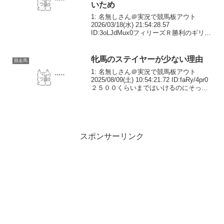
いため
1: 名無しさん＠実況で競馬板アウト
2026/03/18(水) 21:54:28.57
ID:3oLJdMux0フィリーズＲ勝利のギリー
ズボールは桜花賞を回避 体調が整わな
いためフィリーズレビューを制したギリ
ーズボール（牝3、手塚久）は、...
牝馬のステイヤーが少ない理由
競走馬
1: 名無しさん＠実況で競馬板アウト
2025/08/09(土) 10:54:21.72 ID:faRy/4pr0
２５００くらいまではいけるのにそっか
ら上になると全然いないのな2: 名無しさ
ん＠実況で競馬板アウト
2025/08/09(土)...
スポンサーリンク