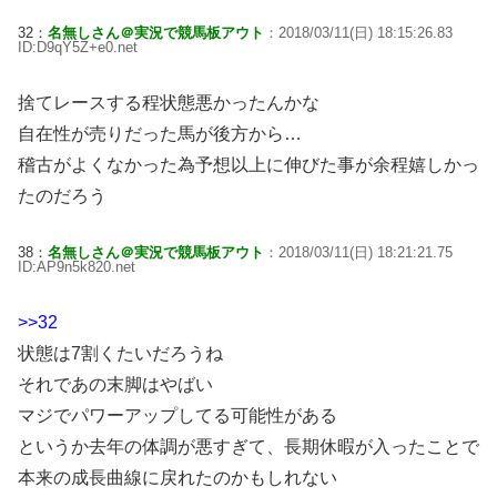
32：
名無しさん＠実況で競馬板アウト
：2018/03/11(日) 18:15:26.83
ID:D9qY5Z+e0.net
捨てレースする程状態悪かったんかな
自在性が売りだった馬が後方から…
稽古がよくなかった為予想以上に伸びた事が余程嬉しかっ
たのだろう
38：
名無しさん＠実況で競馬板アウト
：2018/03/11(日) 18:21:21.75
ID:AP9n5k820.net
>>32
状態は7割くたいだろうね
それであの末脚はやばい
マジでパワーアップしてる可能性がある
というか去年の体調が悪すぎて、長期休暇が入ったことで
本来の成長曲線に戻れたのかもしれない