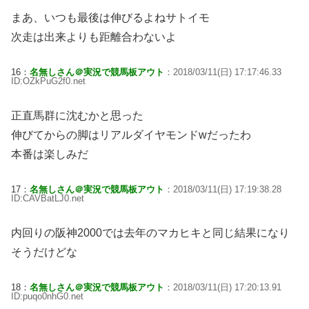
まあ、いつも最後は伸びるよねサトイモ
次走は出来よりも距離合わないよ
16：
名無しさん＠実況で競馬板アウト
：2018/03/11(日) 17:17:46.33
ID:OZkPuG2f0.net
正直馬群に沈むかと思った
伸びてからの脚はリアルダイヤモンドwだったわ
本番は楽しみだ
17：
名無しさん＠実況で競馬板アウト
：2018/03/11(日) 17:19:38.28
ID:CAVBatLJ0.net
内回りの阪神2000では去年のマカヒキと同じ結果になり
そうだけどな
18：
名無しさん＠実況で競馬板アウト
：2018/03/11(日) 17:20:13.91
ID:puqo0nhG0.net