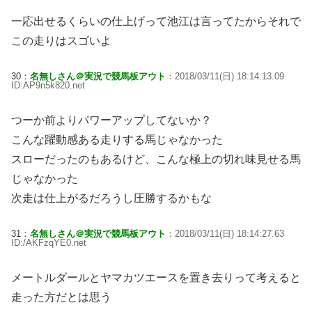
一応出せるくらいの仕上げって池江は言ってたからそれで
この走りはスゴいよ
30：
名無しさん＠実況で競馬板アウト
：2018/03/11(日) 18:14:13.09
ID:AP9n5k820.net
つーか前よりパワーアップしてないか？
こんな躍動感ある走りする馬じゃなかった
スローだったのもあるけど、こんな極上の切れ味見せる馬
じゃなかった
次走は仕上がるだろうし圧勝するかもな
31：
名無しさん＠実況で競馬板アウト
：2018/03/11(日) 18:14:27.63
ID:/AKFzqYE0.net
メートルダールとヤマカツエースを置き去りって考えると
走った方だとは思う