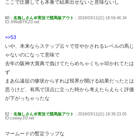
ここで圧勝しても本番で結果出せないと意味ないし
60：
名無しさん＠実況で競馬板アウト
：2018/03/11(日) 18:59:46.34
ID:JfWaBYKZ0.net
>>53
いや、本来ならステップ云々で甘やかされるレベルの馬じ
ゃないのになって意味で
去年の阪神大賞典で負けてたらめちゃくちゃ叩かれてたは
ず
まあ仏遠征の惨状からすれば視界が開ける結果だったとは
思うけど、有馬で頂点に立った時から考えたらえらく評価
が下がっちゃったな
52：
名無しさん＠実況で競馬板アウト
：2018/03/11(日) 18:39:23.05
ID:cseieyJ/0.net
マームードの暫定ラップな