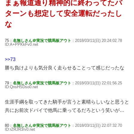
まぁ報道通り精神的に終わってたパ
ターンも想定して安全運転だったし
な
75：
名無しさん＠実況で競馬板アウト
：2018/03/11(日) 20:24:02.78
ID:A+PPKkFv0.net
>>73
勝ち負けよりも気分良く走らせることって感じだったな
79：
名無しさん＠実況で競馬板アウト
：2018/03/11(日) 22:01:56.25
ID:QnsHSDso0.net
生涯手綱を取ってきた騎手が言うと素晴らしいなと思うと
共にお前次ドバイで他馬に乗ってるだろという笑いが…
80：
名無しさん＠実況で競馬板アウト
：2018/03/11(日) 22:07:32.70
ID:rZRJR3/v0.net