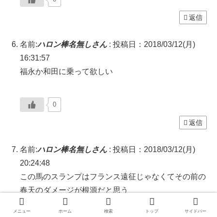
返信
名前:
ハロン棒名無しさん
:
投稿日：2018/03/12(月)
16:31:57
福永か和田に乗って欲しい
0
返信
名前:
ハロン棒名無しさん
:
投稿日：2018/03/12(月)
20:24:48
この馬のスランプはフランス遠征じゃなくてその前の
春天のダメージが根源だと思う
G1クラスの馬がレース後足ガタガタ震えてたって普通
メニュー
ホーム
検索
トップ
サイドバー