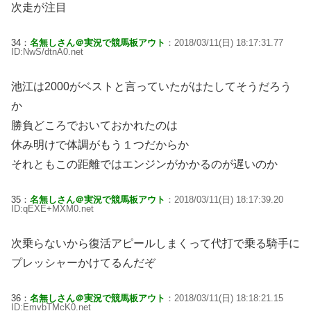
次走が注目
34：
名無しさん＠実況で競馬板アウト
：2018/03/11(日) 18:17:31.77
ID:NwS/dtnA0.net
池江は2000がベストと言っていたがはたしてそうだろう
か
勝負どころでおいておかれたのは
休み明けで体調がもう１つだからか
それともこの距離ではエンジンがかかるのが遅いのか
35：
名無しさん＠実況で競馬板アウト
：2018/03/11(日) 18:17:39.20
ID:qEXE+MXM0.net
次乗らないから復活アピールしまくって代打で乗る騎手に
プレッシャーかけてるんだぞ
36：
名無しさん＠実況で競馬板アウト
：2018/03/11(日) 18:18:21.15
ID:EmvbTMcK0.net