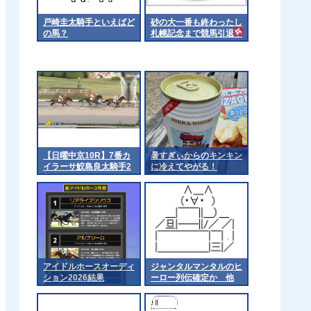
戸崎圭太騎手といえばど
砂の大一番も終わったし
の馬？
札幌記念まで競馬引退や
ね
【日曜中京10R】7番カ
暑すぎぃからのキンキン
イラーサ鮫島良太騎手2
に冷えてやがる！
着
アイドルホースオーディ
ジャンタルマンタルのヒ
ション2026結果
ーロー列伝確定か 他