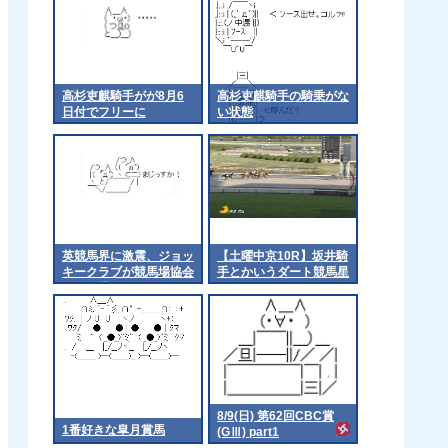
高杉吏麒騎手がが8月6
高杉吏麒騎手の騎乗がな
日付でフリーに
い状態
英競馬界に激震、ジョッ
【土曜中京10R】坂井騎
キークラブが競馬場協会
手とかいうダート競馬星
から脱退
人
8/9(日) 第62回CBC賞
1番好きな皐月賞馬
(GⅢ) part1