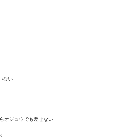
いない
たらオジュウでも差せない
t