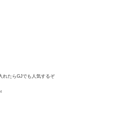
入れたらGJでも人気するぞ
et