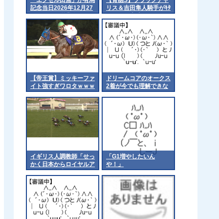
記念当日2026年12月27
リス＆吉田隼人騎手がｷﾀ
日をもって営業終了
━━━━(ﾟ∀ﾟ)━━━━!!
【帝王賞】ミッキーファ
ドリームコアのオークス
イト強すぎワロタｗｗｗ
2着が今でも理解できな
い
イギリス人調教師「せっ
「G1増やしたいん
かく日本からロイヤルア
や！」
スコッにト来てもらった
のに負かしてすまんw」