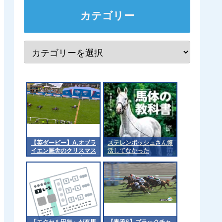
カテゴリー
【英ダービー】A.オブラ
ステレンボッシュさん復
イエン厩舎のクリスマス
活してなかった
デーがｷﾀ━━━━(ﾟ
∀ﾟ)━━━━!
「エクセル田無」が有馬
【青函S】ブラックチャ