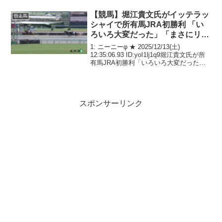
東スポ競馬 (@tospo_keiba) Ju...
【競馬】堀江貴文氏がイッテラッ
競走馬
シャイで所有馬JRA初勝利 「い
ろいろ大変だった」「まさにリア
ルダビスタ」 [ニーニーφ★]
1: ニーニーφ ★ 2025/12/13(土)
12:35:06.93 ID:yoI1lj1q9堀江貴文氏が所
有馬JRA初勝利「いろいろ大変だった」
イッテラッシャイで５馬身差Ｖ＜中山2R
＞◇13日◇2歳未勝利◇ダート1800メー
トル◇出走...
スポンサーリンク