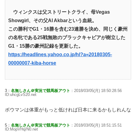
ウィンクスは父ストリートクライ、母Vegas
Showgirl、その父Al Akbarという血統。
この勝利でG1・16勝を含む23連勝を決め、同じく豪州
の名牝である25戦無敗のブラックキャビアが樹立した
G1・15勝の豪州記録を更新した。
https://headlines.yahoo.co.jp/hl?a=20180305-
00000007-kiba-horse
3：
名無しさん＠実況で競馬板アウト
：2018/03/05(月) 18:50:28.56
ID:uhcgLvS20.net
ボウマンは体重がもっと低ければ日本に来るかもしれんな
5：
名無しさん＠実況で競馬板アウト
：2018/03/05(月) 18:51:15.51
ID:MopVHq/N0.net