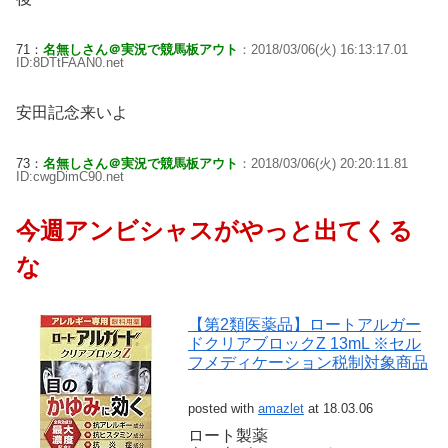
71：
名無しさん＠実況で競馬板アウト
：2018/03/06(火) 16:13:17.01
ID:8DTtFAAN0.net
安田記念来いよ
73：
名無しさん＠実況で競馬板アウト
：2018/03/06(火) 20:20:11.81
ID:cwgDimC90.net
今週アンビシャスがやっと出てくる
な
【第2類医薬品】ロートアルガー
ドクリアブロックZ 13mL ※セル
フメディケーション税制対象商品
posted with
amazlet
at 18.03.06
ロート製薬