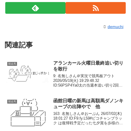
demuchi
関連記事
アランカール火曜日最終追い切り
競走馬
を敢行
9: 名無しさん＠実況で競馬板アウト
2026/05/19(火) 19:29:48.32
ID:56PSP4Ya0太の当週本追い切り2回を
思い出した10: 名無しさん＠実況で競馬板
アウト 2026/05/19(火) 19:30:22.47 ...
函館日曜の新馬は高額馬ダノンキ
競走馬
ューブの出陣やで 他
163: 名無しさん＠おーぷん 26/07/02(木)
18:01:27 ID:F9.fy.L59#ピコチャンブラッ
ク は復帰戦予定だった七夕賞を歩様の乱
れで回避 昨年のスプリングS勝ち馬 —