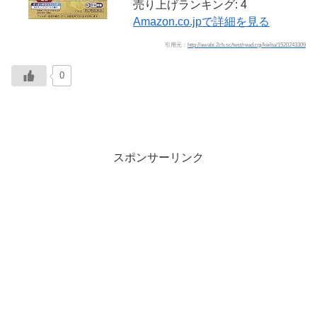
売り上げランキング: 4
Amazon.co.jpで詳細を見る
引用元：
http://awabi.2ch.sc/test/read.cgi/keiba/1520243309
0
スポンサーリンク