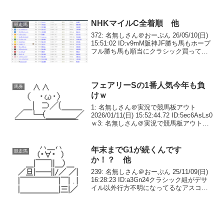
NHKマイルC全着順 他
競走馬
372: 名無しさん＠おーぷん 26/05/10(日)
15:51:02 ID:v9mM阪神JF勝ち馬もホープ
フル勝ち馬も順当にクラシック買ってる
のに朝日杯勝ち馬さん…380: 名無しさん
＠おーぷん 26/05/10(日) 15:51:31...
フェアリーSの1番人気今年も負
馬券
けｗ
1: 名無しさん＠実況で競馬板アウト
2026/01/11(日) 15:52:44.72 ID:5ec6AsLs0
ｗ3: 名無しさん＠実況で競馬板アウト
2026/01/11(日) 15:58:58.18
ID:kQHCJtk801～4番人...
年末までG1が続くんです
競走馬
か！？ 他
239: 名無しさん＠おーぷん 25/11/09(日)
16:28:23 ID:a3Gn24クラシック組がデサ
イル以外行方不明になってるなアスコリ
ジャンタルレガレイラって2歳組がめっち
ゃ元気やけどそういやエバヤンも2歳やな
246: 名無しさ...