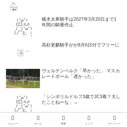
橋木太希騎手は2027年3月20日まで1
年間の騎乗停止
高杉吏麒騎手がが8月6日付でフリーに
ヴェルテンベルク「早かった」 マスカ
レードボール「遅かった」
「シンボリルドルフ3歳でJC3着？大し
たことねーな」→
メニュー
ホーム
検索
トップ
サイドバー