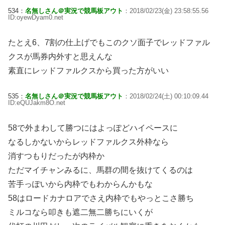
534：
名無しさん＠実況で競馬板アウト
：2018/02/23(金) 23:58:55.56
ID:oyewDyam0.net
たとえ6、7割の仕上げでもこのクソ面子でレッドファル
クスが馬券内外すと思えんな
素直にレッドファルクスから買った方がいい
535：
名無しさん＠実況で競馬板アウト
：2018/02/24(土) 00:10:09.44
ID:eQUJakm8O.net
58で外まわして勝つにはよっぽどハイペースに
なるしかないからレッドファルクス外枠なら
消すつもりだったが内枠か
ただマイチャンみるに、馬群の間を抜けてくるのは
苦手っぽいから内枠でもわからんかもな
58はロードカナロアでさえ内枠でもやっとこさ勝ち
ミルコなら叩きも遮二無二勝ちにいくが