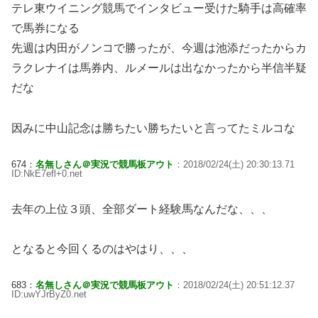
テレ東ウイニング競馬でインタビュー受けた騎手は高確率
で馬券になる
先週は内田がノンコで勝ったが、今週は池添だったからカ
ラクレナイは馬券内、ルメールは出なかったから半信半疑
だな
因みに中山記念は勝ちたい勝ちたいと言ってたミルコな
674：
名無しさん＠実況で競馬板アウト
：2018/02/24(土) 20:30:13.71
ID:NkE7efl+0.net
去年の上位３頭、全部ダート経験馬なんだな、、、
となると今回くるのはやはり、、、
683：
名無しさん＠実況で競馬板アウト
：2018/02/24(土) 20:51:12.37
ID:uwYJrByZ0.net