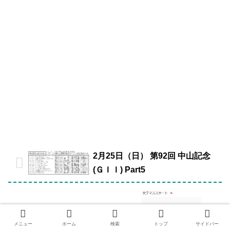
2月25日（日） 第92回 中山記念
(ＧＩＩ) Part5
メニュー
ホーム
検索
トップ
サイドバー