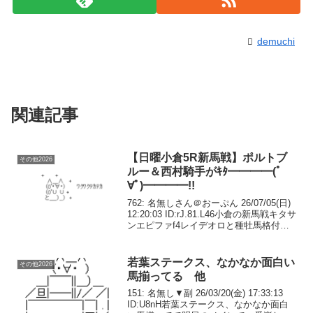
demuchi
関連記事
【日曜小倉5R新馬戦】ポルトブ
その他2026
ルー＆西村騎手がｷﾀ━━━━(ﾟ
∀ﾟ)━━━━!!
762: 名無しさん＠おーぷん 26/07/05(日)
12:20:03 ID:rJ.81.L46小倉の新馬戦キタサ
ンエピファf4レイデオロと種牡馬格付け
戦やん822: 名無しさん＠おーぷん
26/07/05(日) 12:29:57 ID:...
若葉ステークス、なかなか面白い
その他2026
馬揃ってる 他
151: 名無し▼副 26/03/20(金) 17:33:13
ID:U8nH若葉ステークス、なかなか面白