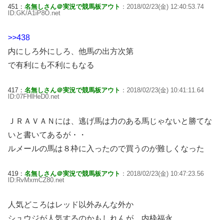
451：
名無しさん＠実況で競馬板アウト
：2018/02/23(金) 12:40:53.74
ID:GK/A1iP8O.net
>>438
内にしろ外にしろ、他馬の出方次第
で有利にも不利にもなる
417：
名無しさん＠実況で競馬板アウト
：2018/02/23(金) 10:41:11.64
ID:07FHlHeD0.net
ＪＲＡＶＡＮには、逃げ馬は力のある馬じゃないと勝てな
いと書いてあるが・・
ルメールの馬は８枠に入ったので買うのが難しくなった
419：
名無しさん＠実況で競馬板アウト
：2018/02/23(金) 10:47:23.56
ID:RvMxmCZ80.net
人気どころはレッド以外みんな外か
シュウジが人気するのかもしれんが、内枠福永…