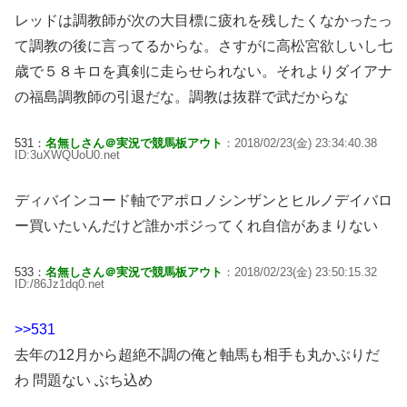
レッドは調教師が次の大目標に疲れを残したくなかったっ
て調教の後に言ってるからな。さすがに高松宮欲しいし七
歳で５８キロを真剣に走らせられない。それよりダイアナ
の福島調教師の引退だな。調教は抜群で武だからな
531：
名無しさん＠実況で競馬板アウト
：2018/02/23(金) 23:34:40.38
ID:3uXWQUoU0.net
ディバインコード軸でアポロノシンザンとヒルノデイバロ
ー買いたいんだけど誰かポジってくれ自信があまりない
533：
名無しさん＠実況で競馬板アウト
：2018/02/23(金) 23:50:15.32
ID:/86Jz1dq0.net
>>531
去年の12月から超絶不調の俺と軸馬も相手も丸かぶりだ
わ 問題ない ぶち込め