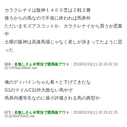
カラクレナイは阪神１４００芝は２戦２勝
後ろからの馬なので不発に終われば馬券外
ただいまモズアスコットか、カラクレナイから買うか思案
中
土曜の阪神は高速馬場じゃなく差しが決まってたように思
った
669：
名無しさん＠実況で競馬板アウト
：2018/02/24(土) 20:26:02.10
ID:VXNwLN8w0.net
俺のディバインちゃん着々と下げてきたな
G1のマイルC以外大敗ない馬やぞ
馬券内優等生なのに過小評価される馬の典型や
673：
名無しさん＠実況で競馬板アウト
：2018/02/24(土) 20:29:22.25
ID:jEWePAAi0.net