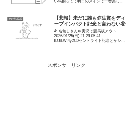
い馬揃ってて明日のメインで一番楽しみ
まである怪物ベレシートの2着だったロー
ドフィレールも久々の復帰戦や208: 名無
し▼副 26/03...
【悲報】未だに誰も弥生賞をディ
その他2026
ープインパクト記念と言わない🥺
4: 名無しさん＠実況で競馬板アウト
2026/01/25(日) 21:29:05.41
ID:8LWf4y2C0セントライト記念とかシン
ザン記念は定着してるのにな5: 名無しさ
ん＠実況で競馬板アウト 2026/01/25(日)
21:29...
スポンサーリンク