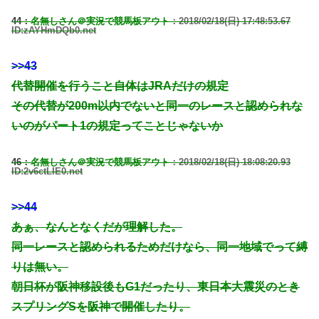
44：
名無しさん＠実況で競馬板アウト
：2018/02/18(日) 17:48:53.67
ID:zAYHmDQb0.net
>>43
代替開催を行うこと自体はJRAだけの規定
その代替が200m以内でないと同一のレースと認められな
いのがパート1の規定ってことじゃないか
46：
名無しさん＠実況で競馬板アウト
：2018/02/18(日) 18:08:20.93
ID:2v6ctLIE0.net
>>44
あぁ、なんとなくだが理解した。
同一レースと認められるためだけなら、同一地域でって縛
りは無い。
朝日杯が阪神移設後もG1だったり、東日本大震災のとき
スプリングSを阪神で開催したり。