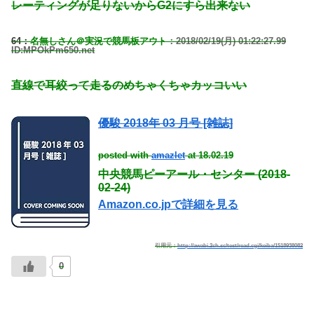
レーティングが足りないからG2にすら出来ない
64：
名無しさん＠実況で競馬板アウト
：2018/02/19(月) 01:22:27.99
ID:MPOkPm650.net
直線で耳絞って走るのめちゃくちゃカッコいい
優駿 2018年 03 月号 [雑誌]
posted with
amazlet
at 18.02.19
中央競馬ピーアール・センター (2018-
02-24)
Amazon.co.jpで詳細を見る
引用元：
http://awabi.2ch.sc/test/read.cgi/keiba/1518938082
0