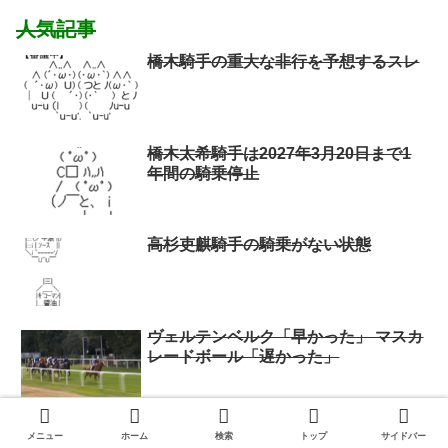
人気記事
橋木騎手の重大な非行を予想するスレ
橋木太希騎手は2027年3月20日まで1
年間の騎乗停止
高杉吏麒騎手の騎乗がない状態
ヴェルテンベルク「早かった」 マスカ
レードボール「遅かった」
「シンボリルドルフ3歳でJC3着？大し
メニュー
ホーム
検索
トップ
サイドバー
たことねーな」→