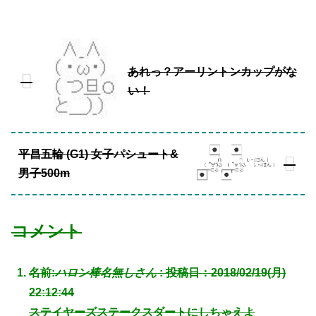
あれっ？アーリントンカップがな
い！
平昌五輪 (G1) 女子パシュート&
男子500m
コメント
名前:
ハロン棒名無しさん
:
投稿日：2018/02/19(月)
22:12:44
ステイヤーズステークスダートにしちゃえよ