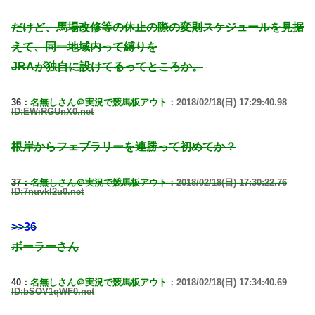
だけど、馬場改修等の休止の際の変則スケジュールを見据
えて、同一地域内って縛りを
JRAが独自に設けてるってところか。
36：
名無しさん＠実況で競馬板アウト
：2018/02/18(日) 17:29:40.98
ID:EWiRGUnX0.net
根岸からフェブラリーを連勝って初めてか？
37：
名無しさん＠実況で競馬板アウト
：2018/02/18(日) 17:30:22.76
ID:7nuvkI2u0.net
>>36
ボーラーさん
40：
名無しさん＠実況で競馬板アウト
：2018/02/18(日) 17:34:40.69
ID:bSOV1qWF0.net