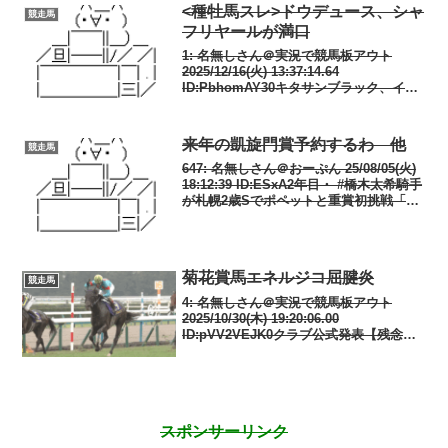
<種牡馬スレ>ドウデュース、シャ
競走馬
フリヤールが満口
1: 名無しさん＠実況で競馬板アウト
2025/12/16(火) 13:37:14.64
ID:PbhomAY30キタサンブラック、イク
イノックスはいまだに満口ならず2: 名無
しさん＠実況で競馬板アウト
2025/12/16(火) 13:3...
来年の凱旋門賞予約するわ 他
競走馬
647: 名無しさん＠おーぷん 25/08/05(火)
18:12:39 ID:ESxA2年目・ #橋木太希騎手
が札幌2歳Sでポペットと重賞初挑戦「夢
見心地です」 - サンスポZBAT!
@sanspoyosououより— サンスポ
ZBA...
菊花賞馬エネルジコ屈腱炎
競走馬
4: 名無しさん＠実況で競馬板アウト
2025/10/30(木) 19:20:06.00
ID:pVV2VEJK0クラブ公式発表【残念な
お知らせ】菊花賞馬エネルジコが左前浅
屈腱炎を発症 全治9ヶ月以上 #エネル
ジコ— netkeiba (@...
スポンサーリンク