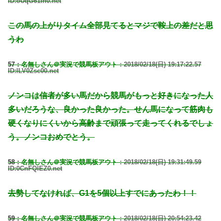
ID:oUqG61Ih0.net
この馬の上がりタイム全部見てるとマジで鞍上の差だと思
うわ
57：
名無しさん＠実況で競馬板アウト
：2018/02/18(日) 19:17:22.57
ID:lLV0Zsc00.net
ノンコは信者が多い馬だから競馬がもっと好きになった人
多いだろうな、良かった良かった。せん馬になって筋肉も
硬くなりにくいから高齢まで頑張って走ってくれるでしょ
う。ノンコおめでとう。
58：
名無しさん＠実況で競馬板アウト
：2018/02/18(日) 19:31:49.59
ID:0CnFQlEZ0.net
去勢してなければ、G1を5個以上すでにあったわ！！
59：
名無しさん＠実況で競馬板アウト
：2018/02/18(日) 20:54:23.42