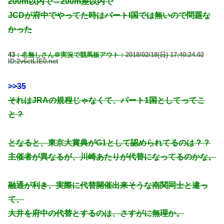
200m以内で→200m差以内で
JCDが府中でやってた時はパートI国では無いので問題な
かった
43：
名無しさん＠実況で競馬板アウト
：2018/02/18(日) 17:40:24.02
ID:2v6ctLIE0.net
>>35
それはJRAの規程じゃなくて、パート1国としてってこ
と？
となると、東京大賞典がG1として認められてるのは？？
主催者が異なるが、川崎あたりが代替になってるのかな。
融通が利き、実際に代替開催出来そうな南関同士と違っ
て、
大井を府中の代替とするのは、さすがに無理か。