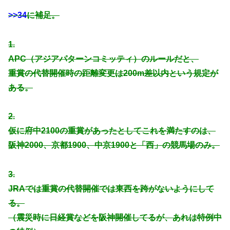
>>34
に補足。
1.
APC（アジアパターンコミッティ）のルールだと、
重賞の代替開催時の距離変更は200m差以内という規定が
ある。
2.
仮に府中2100の重賞があったとしてこれを満たすのは、
阪神2000、京都1900、中京1900と「西」の競馬場のみ。
3.
JRAでは重賞の代替開催では東西を跨がないようにして
る。
（震災時に日経賞などを阪神開催してるが、あれは特例中