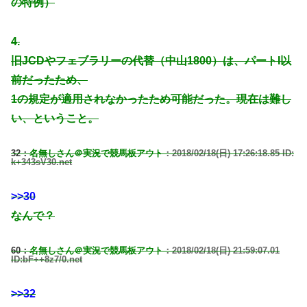
の特例）
4.
旧JCDやフェブラリーの代替（中山1800）は、パートI以
前だったため、
1の規定が適用されなかったため可能だった。現在は難し
い、ということ。
32：
名無しさん＠実況で競馬板アウト
：2018/02/18(日) 17:26:18.85 ID:
k+343sV30.net
>>30
なんで？
60：
名無しさん＠実況で競馬板アウト
：2018/02/18(日) 21:59:07.01
ID:bF++8z7/0.net
>>32