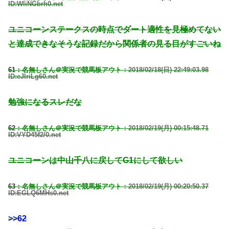
ID:WliNGbrh0.net
ユニコーンステークスの時点でダート適性を見極めてない
と達成できなそうな記録だから関係者の見る目がすごいね
61：
名無しさん＠実況で競馬板アウト
：2018/02/18(日) 22:49:03.98
ID:eJlriLg60.net
勉強になるスレだな
62：
名無しさん＠実況で競馬板アウト
：2018/02/19(月) 00:15:48.71
ID:VYD45f2/0.net
ユニコーンは中山千八に戻してG1にして欲しい
63：
名無しさん＠実況で競馬板アウト
：2018/02/19(月) 00:20:50.37
ID:EGLQ6MHs0.net
>>62