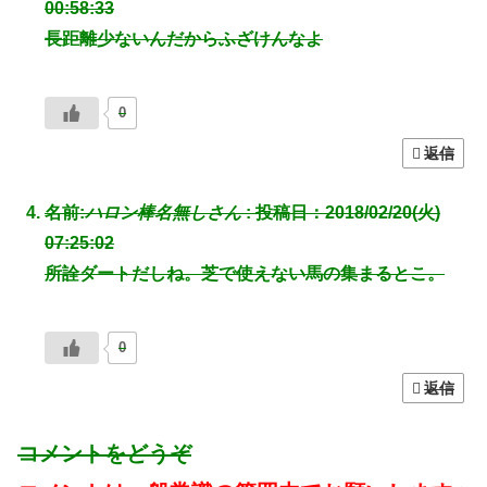
00:58:33
長距離少ないんだからふざけんなよ
0
返信
名前:
ハロン棒名無しさん
:
投稿日：2018/02/20(火)
07:25:02
所詮ダートだしね。芝で使えない馬の集まるとこ。
0
返信
コメントをどうぞ