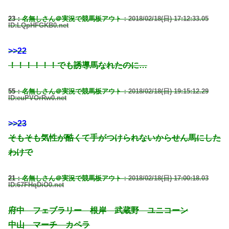
23：
名無しさん＠実況で競馬板アウト
：2018/02/18(日) 17:12:33.05
ID:LQpHFGKB0.net
>>22
！！！！！！でも誘導馬なれたのに…
55：
名無しさん＠実況で競馬板アウト
：2018/02/18(日) 19:15:12.29
ID:euPVOrRw0.net
>>23
そもそも気性が酷くて手がつけられないからせん馬にした
わけで
21：
名無しさん＠実況で競馬板アウト
：2018/02/18(日) 17:00:18.03
ID:67FHqDiO0.net
府中 フェブラリー 根岸 武蔵野 ユニコーン
中山 マーチ カペラ