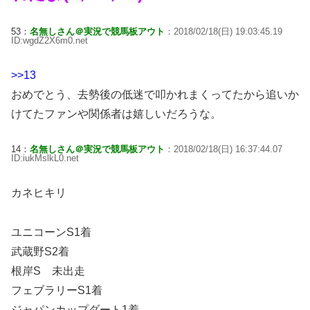
53：
名無しさん＠実況で競馬板アウト
：2018/02/18(日) 19:03:45.19
ID:wgdZ2X6m0.net
>>13
おめでとう、去勢後の低迷で叩かれまくってたから追いか
けてたファンや関係者は嬉しいだろうな。
14：
名無しさん＠実況で競馬板アウト
：2018/02/18(日) 16:37:44.07
ID:iukMslkL0.net
カネヒキリ
ユニコーンS1着
武蔵野S2着
根岸S 未出走
フェブラリーS1着
ジャパンカップダート1着