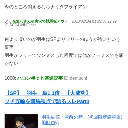
今のところ例えるならナリタブライアン
84：
名無しさん＠実況で競馬板アウト
：2018/02/16(金) 15:56:22.29
ID:SCD41oiHO.net
何より凄いのが羽生はSPよりフリーのほうが強いという
事実
羽生がフリーでワンミスした程度では他がノーミスでも届
かない
1000:
ハロン棒ｃｈ関連記事
ID:demuchi
【SP】 羽生 単1.1倍 【大成功】
ソチ五輪を競馬視点で語るスレPart3
羽生結弦「覚醒の時」(初回限定豪華版)
[Blu-ray]