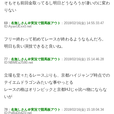
そもそも前回金取ってるし明日どうなろうが凄いのに変わ
りない
69：
名無しさん＠実況で競馬板アウト
：2018/02/16(金) 14:55:33.47
ID:AyaxUExx0.net
フリー終わって初めてレースが終わるようなもんだろ。
明日も良い演技できると良いね。
77：
名無しさん＠実況で競馬板アウト
：2018/02/16(金) 15:14:46.28
ID:NBMEaJS80.net
立場も堂々たるレースぶりも、京都ハイジャンプ時点での
テイエムドラゴンみたいな事やっとる
レースの格はオリンピックと京都HJじゃ比べ物にならな
いが
78：
名無しさん＠実況で競馬板アウト
：2018/02/16(金) 15:18:04.34
ID:PpBqDn4Z0.net