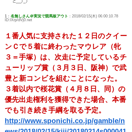
1：
名無しさん＠実況で競馬板アウト
：2018/02/15(木) 06:00:10.78
ID:IXrp/dVj0.net
１番人気に支持された１２日のクイー
ンＣで５着に終わったマウレア（牝
３＝手塚）は、次走に予定しているチ
ューリップ賞（３月３日、阪神）で武
豊と新コンビを組むことになった。
３着以内で桜花賞（４月８日、同）の
優先出走権利を獲得できた場合、本番
でも引き続き手綱を取る予定。
http://www.sponichi.co.jp/gamble/n
ews/2018/02/15/kiji/20180214s000041