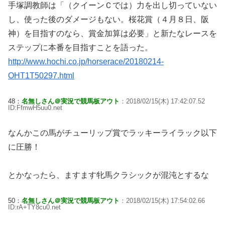
手塚調教師は「（クイーンＣでは）力を出し切っていない
し、使った後のダメージもない。桜花賞（４月８日、阪
神）を目指すのなら、賞金加算は必要」と新たなレースを
ステップに本番を目指すことを語った。
http://www.hochi.co.jp/horserace/20180214-
OHT1T50297.html
48：
名無しさん＠実況で競馬板アウト
：2018/02/15(木) 17:42:07.52
ID:FfmwH5uu0.net
なんかこの馬がチューリップ賞でラッキーライラック以下
に圧勝！
とかなったら、ますます牝馬クラシックが混沌とするな
50：
名無しさん＠実況で競馬板アウト
：2018/02/15(木) 17:54:02.66
ID:rA+TY8cu0.net