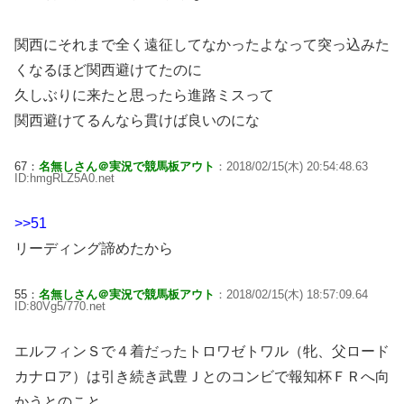
関西にそれまで全く遠征してなかったよなって突っ込みた
くなるほど関西避けてたのに
久しぶりに来たと思ったら進路ミスって
関西避けてるんなら貫けば良いのにな
67：
名無しさん＠実況で競馬板アウト
：2018/02/15(木) 20:54:48.63
ID:hmgRLZ5A0.net
>>51
リーディング諦めたから
55：
名無しさん＠実況で競馬板アウト
：2018/02/15(木) 18:57:09.64
ID:80Vg5/770.net
エルフィンＳで４着だったトロワゼトワル（牝、父ロード
カナロア）は引き続き武豊Ｊとのコンビで報知杯ＦＲへ向
かうとのこと。