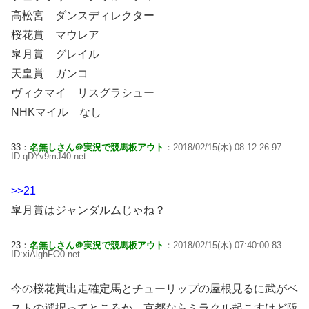
高松宮 ダンスディレクター
桜花賞 マウレア
皐月賞 グレイル
天皇賞 ガンコ
ヴィクマイ リスグラシュー
NHKマイル なし
33：
名無しさん＠実況で競馬板アウト
：2018/02/15(木) 08:12:26.97
ID:qDYv9mJ40.net
>>21
皐月賞はジャンダルムじゃね？
23：
名無しさん＠実況で競馬板アウト
：2018/02/15(木) 07:40:00.83
ID:xiAlghFO0.net
今の桜花賞出走確定馬とチューリップの屋根見るに武がベ
ストの選択ってところか。京都ならミラクル起こすけど阪