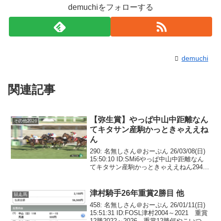
demuchiをフォローする
demuchi
関連記事
【弥生賞】やっぱ中山中距離なん
その他2026
てキタサン産駒かっときゃええね
ん
290: 名無しさん＠おーぷん 26/03/08(日)
15:50:10 ID:SMi6やっぱ中山中距離なん
てキタサン産駒かっときゃええねん294:
名無しさん＠おーぷん 26/03/08(日)
15:50:22 ID:u3Ofぶっちゃけ朝...
津村騎手26年重賞2勝目 他
競走馬
458: 名無しさん＠おーぷん 26/01/11(日)
15:51:31 ID:FOSL津村2004～2021 重賞
12勝2022～2026 重賞12勝何やこいつ