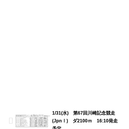
1/31(水) 第67回川崎記念競走
(JpnⅠ) ダ2100ｍ 16:10発走
予定