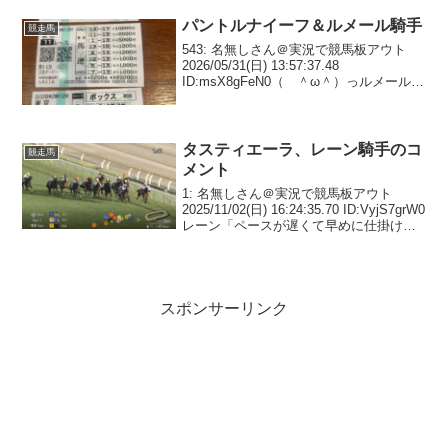
ミッキー☕さんも復活した...
パントルナイーフ＆ルメール騎手
競走馬
543: 名無しさん＠実況で競馬板アウト
2026/05/31(日) 13:57:37.48
ID:msX8gFeN0（ ＾ω＾）っルメールを
信じる554: 名無しさん＠実況で競馬板ア
ウト 2026/05/31(日) 15:45:58.03...
タスティエーラ、レーン騎手のコ
競走馬
メント
1: 名無しさん＠実況で競馬板アウト
2025/11/02(日) 16:24:35.70 ID:VyjS7grW0
レーン「ペースが遅くて早めに仕掛けた
けど、その分脚が止まった。この馬にと
ってベストな流れではなかった」2: 名無
しさん＠実況で...
スポンサーリンク