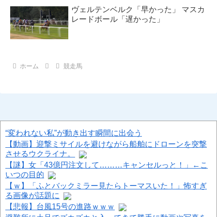
ヴェルテンベルク「早かった」 マスカ
レードボール「遅かった」
ホーム
競走馬
“変われない私”が動き出す瞬間に出会う
【動画】迎撃ミサイルを避けながら船舶にドローンを突撃
させるウクライナ。
【謎】女「43億円注文して………キャンセルっと！」←こ
いつの目的
【ｗ】「ふとバックミラー見たらトーマスいた！」怖すぎ
る画像が話題に
【悲報】台風15号の進路ｗｗｗ