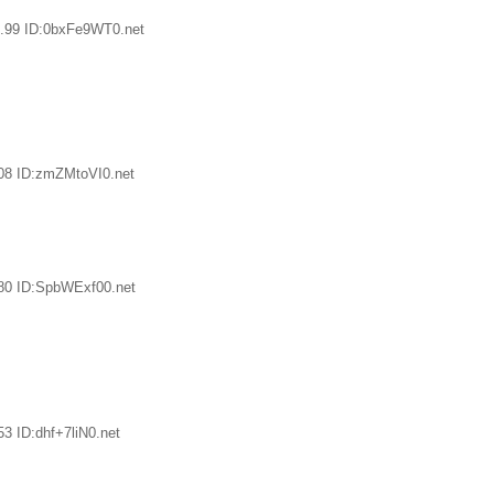
.99 ID:0bxFe9WT0.net
08 ID:zmZMtoVI0.net
80 ID:SpbWExf00.net
3 ID:dhf+7liN0.net