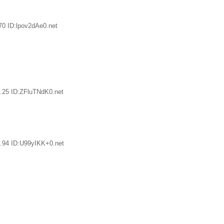
70 ID:lpov2dAe0.net
.25 ID:ZFluTNdK0.net
.94 ID:U99yIKK+0.net