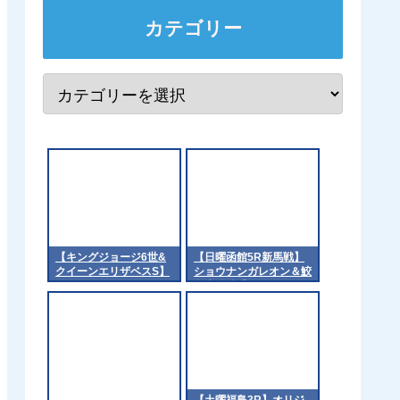
カテゴリー
【キングジョージ6世&
【日曜函館5R新馬戦】
クイーンエリザベスS】
ショウナンガレオン＆鮫
マスカレードボールはア
島克駿騎手がｷﾀ
スコットのコースに適応
━━━━(ﾟ∀ﾟ)━━━━!!
できるのか 他
【土曜福島3R】オリジ