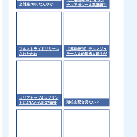
全財産7000なんやが
ナルアポジー＆武藤騎手
がｷﾀ━━☆ﾟ･*:｡.:(ﾟ
∀ﾟ)ﾟ･*:..:☆━━━!!
フルストライドリリース
【厚岸特別】デルマジュ
されたわね
テーム＆的場勇人騎手が
ｷﾀ━━━━(ﾟ
∀ﾟ)━━━━!!
コリアカップ&スプリン
頭松山配合見たい？
トにJRAから計37頭登
録