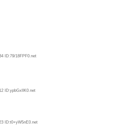
34 ID:79/18FPF0.net
12 ID:ypbGxIlK0.net
23 ID:t0+yW5nE0.net