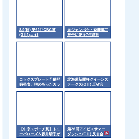
8/9(日) 第62回CBC賞
元ジャンポケ・斉藤慎二
(GⅢ) part1
被告に懲役7年求刑
コックスプレート予備登
北海道新聞杯クイーンス
録発表、噂のあったカラ
テークス(GⅢ) 反省会
ンダガンは登録無しで再
来日の可能性高まる
【中京スポニチ賞】トミ
第26回アイビスサマー
ーバローズ＆坂井騎手が
ダッシュ(GⅢ) 反省会