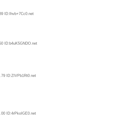
89 ID:Ihvb+7Cc0.net
.60 ID:b4uK5GNDO.net
.79 ID:ZIVPb1Rt0.net
.00 ID:4rPkoIGE0.net