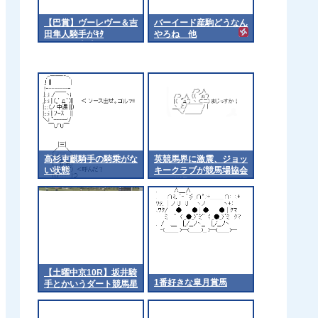
【巴賞】ヴーレヴー＆吉
バーイード産駒どうなん
田隼人騎手がｷﾀ
やろね 他
━━━━(ﾟ∀ﾟ)━━━━!!
高杉吏麒騎手の騎乗がな
英競馬界に激震、ジョッ
い状態
キークラブが競馬場協会
から脱退
【土曜中京10R】坂井騎
1番好きな皐月賞馬
手とかいうダート競馬星
人