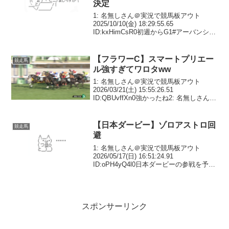
決定
1: 名無しさん＠実況で競馬板アウト
2025/10/10(金) 18:29:55.65
ID:kxHimCsR0初週からG1#アーバンシッ
ク は１１・２天皇賞・秋でアレクシ・プ
ーシャンとのコンビを予定【次走報】 —
東スポ競馬 (@tos...
【フラワーC】スマートプリエー
競走馬
ル強すぎてワロタww
1: 名無しさん＠実況で競馬板アウト
2026/03/21(土) 15:55:26.51
ID:QBUvffXn0強かったね2: 名無しさん＠
実況で競馬板アウト 2026/03/21(土)
15:57:34.68 ID:UEZQNWaR0桜...
【日本ダービー】ゾロアストロ回
競走馬
避
1: 名無しさん＠実況で競馬板アウト
2026/05/17(日) 16:51:24.91
ID:oPH4yQ4l0日本ダービーの参戦を予定
していたゾロアストロ（美・宮田、牡）
は17日の調教後に肺からの出血が確認さ
れたため、この日の最終登録を...
スポンサーリンク