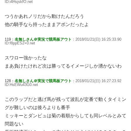
ID:i4HsjskfO.net
つうかあれノリだから動けたんだろう
他の騎手なら持ったままアボンだったよ
119：
名無しさん＠実況で競馬板アウト
：2018/01/21(日) 16:25:33.90
ID:f8ppES2+0.net
スワロー強かったな
まあ負けたけれど次は勝ってるイメージしか湧かないわ
128：
名無しさん＠実況で競馬板アウト
：2018/01/21(日) 16:27:23.92
ID:HsEWu43G0.net
このラップだと逃げ馬が残って波乱が定番で動くタイミン
グが難しいのは後ろよりも番手
ミッキーとダンビュは菊の着順からしても同レベルとみて
問題ない