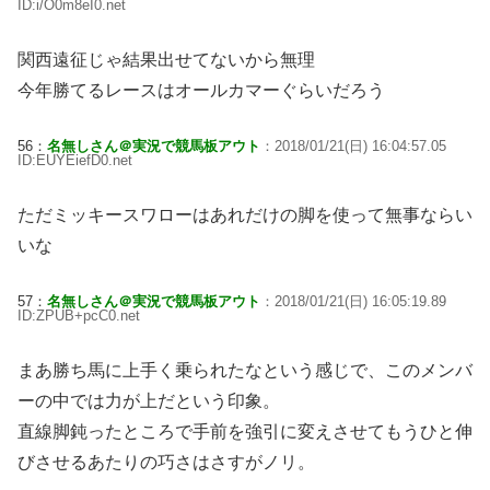
ID:i/O0m8eI0.net
関西遠征じゃ結果出せてないから無理
今年勝てるレースはオールカマーぐらいだろう
56：
名無しさん＠実況で競馬板アウト
：2018/01/21(日) 16:04:57.05
ID:EUYEiefD0.net
ただミッキースワローはあれだけの脚を使って無事ならい
いな
57：
名無しさん＠実況で競馬板アウト
：2018/01/21(日) 16:05:19.89
ID:ZPUB+pcC0.net
まあ勝ち馬に上手く乗られたなという感じで、このメンバ
ーの中では力が上だという印象。
直線脚鈍ったところで手前を強引に変えさせてもうひと伸
びさせるあたりの巧さはさすがノリ。