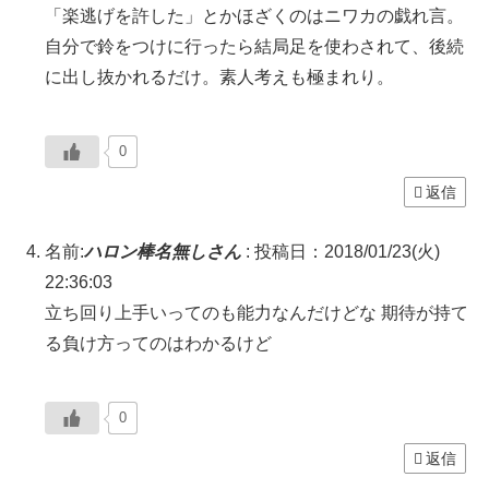
「楽逃げを許した」とかほざくのはニワカの戯れ言。
自分で鈴をつけに行ったら結局足を使わされて、後続
に出し抜かれるだけ。素人考えも極まれり。
0
返信
名前:
ハロン棒名無しさん
:
投稿日：2018/01/23(火)
22:36:03
立ち回り上手いってのも能力なんだけどな 期待が持て
る負け方ってのはわかるけど
0
返信