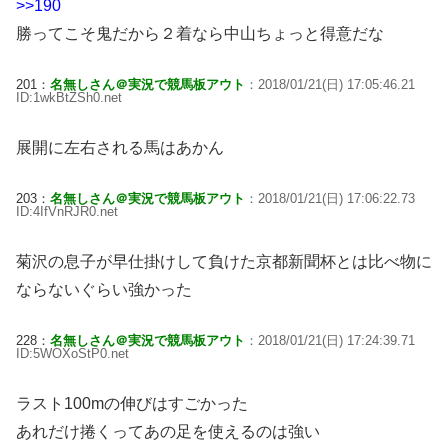
>>190
勝ってこそ鬼だから２着なら中山ちょっと得意だな
201：
名無しさん＠実況で競馬板アウト
：2018/01/21(日) 17:05:46.21
ID:1wkBtZSh0.net
展開に左右される馬はあかん
203：
名無しさん＠実況で競馬板アウト
：2018/01/21(日) 17:06:22.73
ID:4IfVnRJR0.net
菊沢の息子が早仕掛けして負けた京都新聞杯とは比べ物に
ならないぐらい強かった
228：
名無しさん＠実況で競馬板アウト
：2018/01/21(日) 17:24:39.71
ID:5WOXoStP0.net
ラスト100mの伸びはすごかった
あれだけ捲くってあの足を使えるのは強い