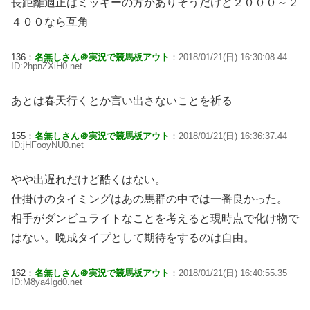
長距離適正はミッキーの方がありそうだけど２０００～２
４００なら互角
136：
名無しさん＠実況で競馬板アウト
：2018/01/21(日) 16:30:08.44
ID:2hpnZXiH0.net
あとは春天行くとか言い出さないことを祈る
155：
名無しさん＠実況で競馬板アウト
：2018/01/21(日) 16:36:37.44
ID:jHFooyNU0.net
やや出遅れだけど酷くはない。
仕掛けのタイミングはあの馬群の中では一番良かった。
相手がダンビュライトなことを考えると現時点で化け物で
はない。晩成タイプとして期待をするのは自由。
162：
名無しさん＠実況で競馬板アウト
：2018/01/21(日) 16:40:55.35
ID:M8ya4Igd0.net