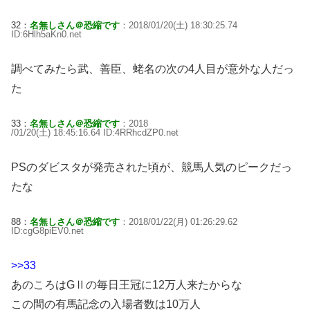
32：
名無しさん＠恐縮です
：2018/01/20(土) 18:30:25.74
ID:6Hlh5aKn0.net
調べてみたら武、善臣、蛯名の次の4人目が意外な人だっ
た
33：
名無しさん＠恐縮です
：2018
/01/20(土) 18:45:16.64 ID:4RRhcdZP0.net
PSのダビスタが発売された頃が、競馬人気のピークだっ
たな
88：
名無しさん＠恐縮です
：2018/01/22(月) 01:26:29.62
ID:cgG8piEV0.net
>>33
あのころはGⅡの毎日王冠に12万人来たからな
この間の有馬記念の入場者数は10万人