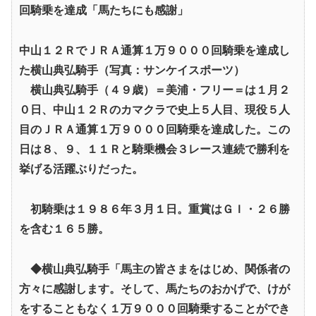
回騎乗を達成「馬たちにも感謝」
中山１２ＲでＪＲＡ通算１万９０００回騎乗を達成し
た横山典弘騎手（写真：サンケイスポーツ）
横山典弘騎手（４９歳）＝美浦・フリー＝は１月２
０日、中山１２Ｒのカマクラで史上５人目、現役５人
目のＪＲＡ通算１万９０００回騎乗を達成した。この
日は８、９、１１Ｒと騎乗機会３レース連続で勝利を
挙げる活躍ぶりだった。
初騎乗は１９８６年３月１日。重賞はＧＩ・２６勝
を含む１６５勝。
◆横山典弘騎手「馬主の皆さまをはじめ、関係者の
方々に感謝します。そして、馬たちのおかげで、けが
をすることもなく１万９０００回騎乗することができ