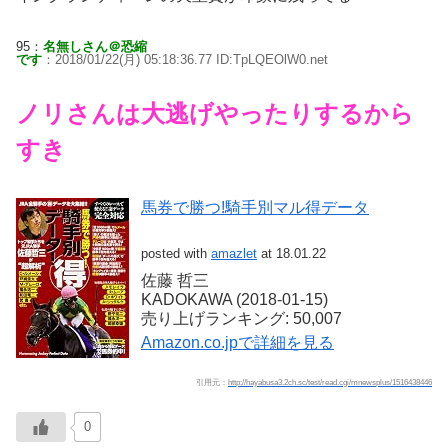
95：
名無しさん＠恐縮
です
：2018/01/22(月) 05:18:36.77 ID:TpLQEOlW0.net
ノリさんは大逃げやったりするから
すき
馬券で勝つ!騎手別マル得データ
posted with
amazlet
at 18.01.22
佐藤 哲三
KADOKAWA (2018-01-15)
売り上げランキング: 50,007
Amazon.co.jpで詳細を見る
引用元：
http://hayabusa3.2ch.sc/test/read.cgi/mnewsplus/1516438446
0