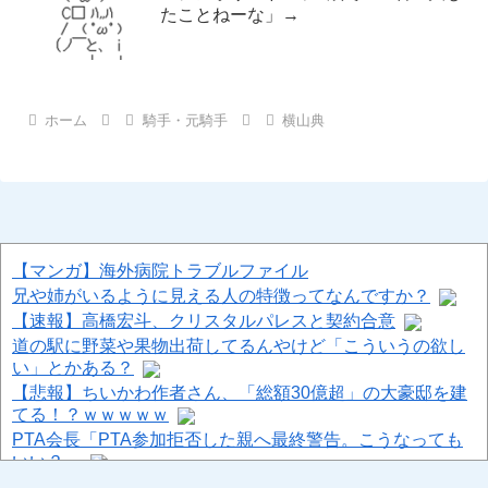
たことねーな」→
ホーム
騎手・元騎手
横山典
【マンガ】海外病院トラブルファイル
兄や姉がいるように見える人の特徴ってなんですか？
【速報】高橋宏斗、クリスタルパレスと契約合意
道の駅に野菜や果物出荷してるんやけど「こういうの欲し
い」とかある？
【悲報】ちいかわ作者さん、「総額30億超」の大豪邸を建
てる！？ｗｗｗｗｗ
PTA会長「PTA参加拒否した親へ最終警告。こうなっても
いい？」
【爆笑ｗ】バッグひったくりを試みた男、バイクを盗られ