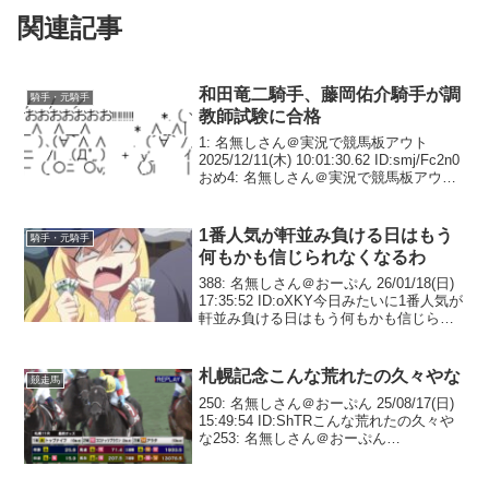
関連記事
和田竜二騎手、藤岡佑介騎手が調
騎手・元騎手
教師試験に合格
1: 名無しさん＠実況で競馬板アウト
2025/12/11(木) 10:01:30.62 ID:smj/Fc2n0
おめ4: 名無しさん＠実況で競馬板アウト
2025/12/11(木) 10:03:10.09
ID:jMyhQeYM02026...
1番人気が軒並み負ける日はもう
騎手・元騎手
何もかも信じられなくなるわ
388: 名無しさん＠おーぷん 26/01/18(日)
17:35:52 ID:oXKY今日みたいに1番人気が
軒並み負ける日はもう何もかも信じられ
なくなるわ中山でアルミホイル巻いてる
のいたらワイやで391: 名無しさん＠おー
ぷん 26/01...
札幌記念こんな荒れたの久々やな
競走馬
250: 名無しさん＠おーぷん 25/08/17(日)
15:49:54 ID:ShTRこんな荒れたの久々や
な253: 名無しさん＠おーぷん
25/08/17(日) 15:49:56 ID:l9myトップナイ
フって故障して終わったかと思って...