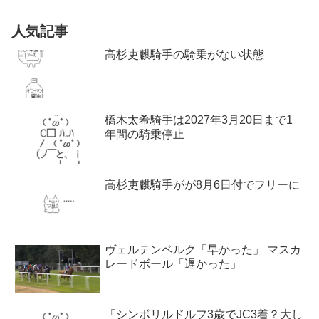
人気記事
高杉吏麒騎手の騎乗がない状態
橋木太希騎手は2027年3月20日まで1
年間の騎乗停止
高杉吏麒騎手がが8月6日付でフリーに
ヴェルテンベルク「早かった」 マスカ
レードボール「遅かった」
「シンボリルドルフ3歳でJC3着？大し