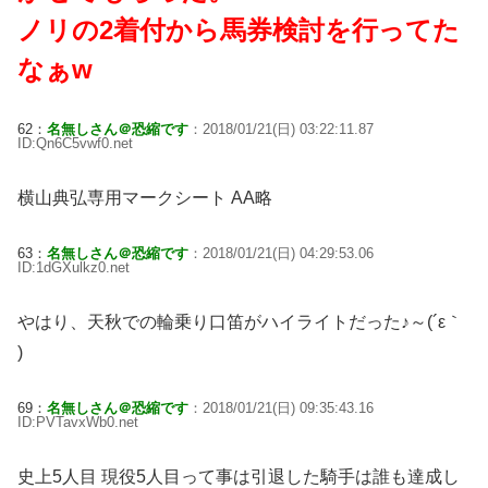
ノリの2着付から馬券検討を行ってた
なぁw
62：
名無しさん＠恐縮です
：2018/01/21(日) 03:22:11.87
ID:Qn6C5vwf0.net
横山典弘専用マークシート AA略
63：
名無しさん＠恐縮です
：2018/01/21(日) 04:29:53.06
ID:1dGXulkz0.net
やはり、天秋での輪乗り口笛がハイライトだった♪～(´ε｀
)
69：
名無しさん＠恐縮です
：2018/01/21(日) 09:35:43.16
ID:PVTavxWb0.net
史上5人目 現役5人目って事は引退した騎手は誰も達成し