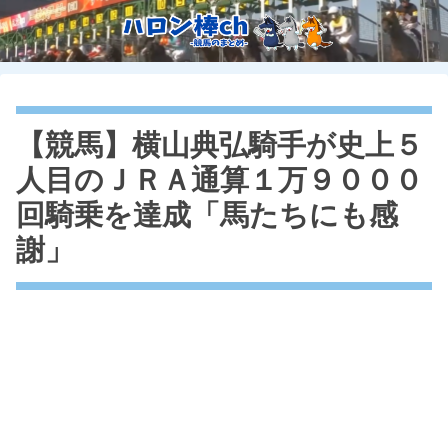
【競馬】横山典弘騎手が史上５
人目のＪＲＡ通算１万９０００
回騎乗を達成「馬たちにも感
謝」