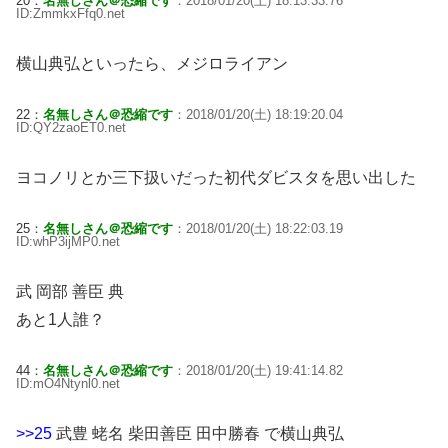
20：
名無しさん＠恐縮です
：2018/01/20(土) 18:13:33.76
ID:ZmmkxFfq0.net
横山典弘といったら、メジロライアン
22：
名無しさん＠恐縮です
：2018/01/20(土) 18:19:20.04
ID:QY2zaoET0.net
ヨコノリとか三下扱いだった初代ダビスタを思い出した
25：
名無しさん＠恐縮です
：2018/01/20(土) 18:22:03.19
ID:whP3ijMP0.net
武 岡部 善臣 典
あと1人誰？
44：
名無しさん＠恐縮です
：2018/01/20(土) 19:41:14.82
ID:mO4Ntynl0.net
>>25
武豊 蛯名 柴田善臣 田中勝春 で横山典弘