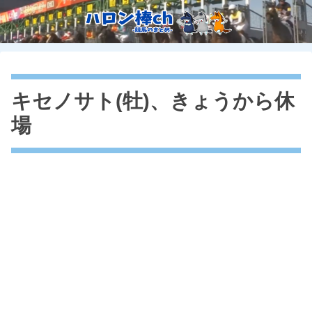
キセノサト(牡)、きょうから休
場