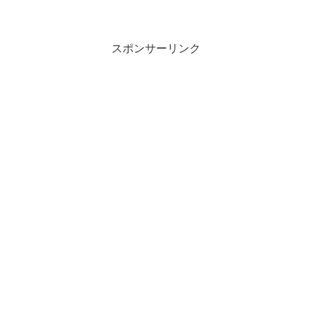
馬板アウト 2026/07/12(日) 15:16:34.62
ID:4BsNYH5m...
スポンサーリンク