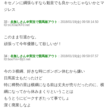
キセノンに綱張らすなら魁皇でも良かったじゃないかとマ
ジレス
33：
名無しさん＠実況で競馬板アウト
：2018/01/19(金) 09:58:14.50
ID:sCtOacKF0.net
このまま引退かな。
頑張って今年優勝して欲しいが！
34：
名無しさん＠実況で競馬板アウト
：2018/01/19(金) 09:59:07.57
ID:booYm+BjO.net
今の３横綱、好きな時にポンポン休むから嫌い
日馬富士もだったけど
特に稀勢の里は横綱になる前は丈夫が売りだったのに、横
綱になってから休みまくりということは
もうとうにピークすぎたって事でしょ
潔く廃業しなよ