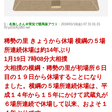
1：
名無しさん＠実況で競馬板アウト
：2018/01/19(金) 07:31:01.01
ID:p1UzKj1B0.net
稀勢の里 きょうから休場 横綱の５場
所連続休場は約14年ぶり
1月19日 7時08分大相撲
大相撲の横綱・稀勢の里が初場所６日
目の１９日から休場することになり
ました。横綱の５場所連続休場は、平
成１４年から１５年にかけて武蔵丸が
６場所連続で休場して以来、およそ１