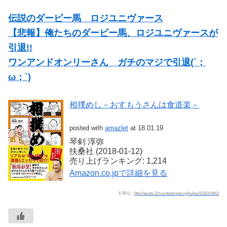
伝説のダービー馬 ロジユニヴァース
【悲報】俺たちのダービー馬、ロジユニヴァースが
引退!!
ワンアンドオンリーさん ガチのマジで引退(´；
ω；`)
相撲めし－おすもうさんは食道楽－
posted with
amazlet
at 18.01.19
琴剣 淳弥
扶桑社 (2018-01-12)
売り上げランキング: 1,214
Amazon.co.jpで詳細を見る
引用元：
http://awabi.2ch.sc/test/read.cgi/keiba/1516314661