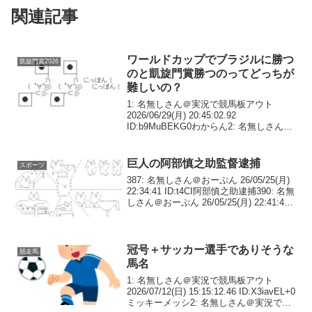
関連記事
ワールドカップでブラジルに勝つ
凱旋門賞2026
のと凱旋門賞勝つのってどっちが
難しいの？
1: 名無しさん＠実況で競馬板アウト
2026/06/29(月) 20:45:02.92
ID:b9MuBEKG0わからん2: 名無しさん＠
実況で競馬板アウト 2026/06/29(月)
20:46:57.74 ID:P+ZbH8CX0ワー...
巨人の阿部慎之助監督逮捕
スポーツ
387: 名無しさん＠おーぷん 26/05/25(月)
22:34:41 ID:t4CI阿部慎之助逮捕390: 名無
しさん＠おーぷん 26/05/25(月) 22:41:44
ID:OEDW>>387ファ！？同姓同名とかじ
ゃなくガチやないか...
冠号＋サッカー選手でありそうな
競走馬
馬名
1: 名無しさん＠実況で競馬板アウト
2026/07/12(日) 15:15:12.46 ID:X3iavEL+0
ミッキーメッシ2: 名無しさん＠実況で競