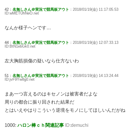
42：
名無しさん＠実況で競馬板アウト
：2018/01/19(金) 11:17:05.53
ID:wMETUhNeO.net
なんか様子ヘンです…
44：
名無しさん＠実況で競馬板アウト
：2018/01/19(金) 12:07:33.13
ID:BtN1ebGk0.net
左大胸筋損傷の疑いなら仕方ないわ
51：
名無しさん＠実況で競馬板アウト
：2018/01/19(金) 14:13:24.44
ID:jvF9Yw8g0.net
まあ一つ言えるのはキセノンは被害者だよな
周りの都合に振り回された結果だ
とはいえやはりこういう逆境をモノにしてほしいんだがね
1000:
ハロン棒ｃｈ関連記事
ID:demuchi