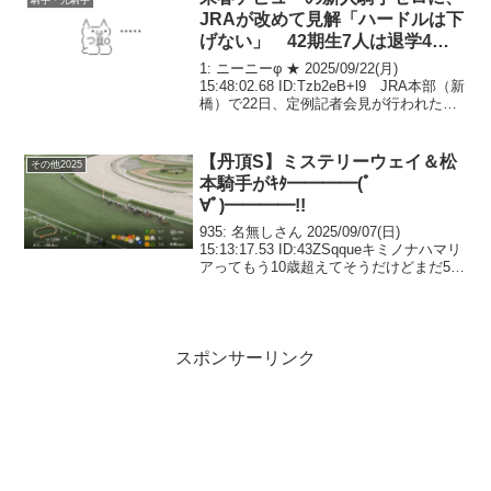
騎手・元騎手
JRAが改めて見解「ハードルは下
げない」 42期生7人は退学4
人、留年3人
1: ニーニーφ ★ 2025/09/22(月)
15:48:02.68 ID:Tzb2eB+l9 JRA本部（新
橋）で22日、定例記者会見が行われた。
その中で騎手課程第42期生の7人が退学
（4人）、留年（3人）となり、来春デビ
ューの新人騎...
【丹頂S】ミステリーウェイ＆松
その他2025
本騎手がｷﾀ━━━━(ﾟ
∀ﾟ)━━━━!!
935: 名無しさん 2025/09/07(日)
15:13:17.53 ID:43ZSqqueキミノナハマリ
アってもう10歳超えてそうだけどまだ5歳
だったのか941: 名無しさん
2025/09/07(日) 15:21:29.92 ID:...
スポンサーリンク