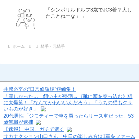
「シンボリルドルフ3歳でJC3着？大し
たことねーな」→
ホーム
騎手・元騎手
共感必至の“日常修羅場”短編集！
「寂しかった…」飼い主が帰宅→《靴に頭を突っ込む》猫
に大爆笑！「なんてかわいいんだろう」「うちの猫もクサ
いものが好き」
20代男性「ジモティーで車を買ったらリース車だった」53
歳無職が逮捕
【速報】 中国、ガチで逝く
サカナクション山口さん「中日の楽しみ方は1軍をファーム