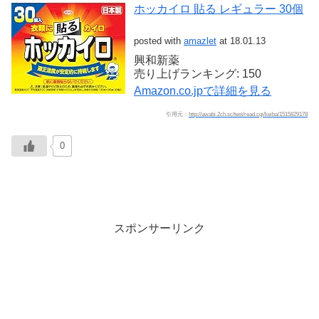
ホッカイロ 貼る レギュラー 30個
posted with
amazlet
at 18.01.13
興和新薬
売り上げランキング: 150
Amazon.co.jpで詳細を見る
引用元：
http://awabi.2ch.sc/test/read.cgi/keiba/1515829178
0
スポンサーリンク