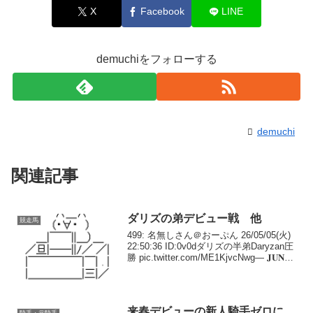
X
Facebook
LINE
demuchiをフォローする
demuchi
関連記事
ダリズの弟デビュー戦 他
競走馬
499: 名無しさん＠おーぷん 26/05/05(火)
22:50:36 ID:0v0dダリズの半弟Daryzan圧
勝 pic.twitter.com/ME1KjvcNwg— 𝐉𝐔𝐍
ᴶ̲ᴬ̲ᴾ̲ᴬ̲ᴺ̲🇯🇵🏇🏇🏇 (@tetrarch19...
来春デビューの新人騎手ゼロに、