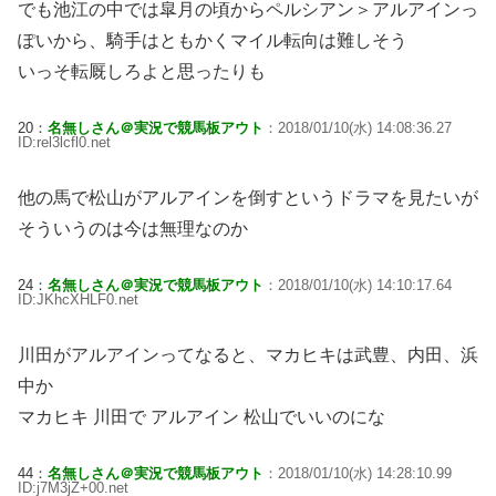
でも池江の中では皐月の頃からペルシアン＞アルアインっ
ぽいから、騎手はともかくマイル転向は難しそう
いっそ転厩しろよと思ったりも
20：
名無しさん＠実況で競馬板アウト
：2018/01/10(水) 14:08:36.27
ID:rel3lcfl0.net
他の馬で松山がアルアインを倒すというドラマを見たいが
そういうのは今は無理なのか
24：
名無しさん＠実況で競馬板アウト
：2018/01/10(水) 14:10:17.64
ID:JKhcXHLF0.net
川田がアルアインってなると、マカヒキは武豊、内田、浜
中か
マカヒキ 川田で アルアイン 松山でいいのにな
44：
名無しさん＠実況で競馬板アウト
：2018/01/10(水) 14:28:10.99
ID:j7M3jZ+00.net