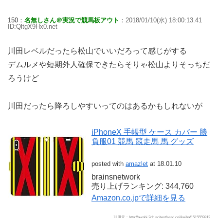
150：
名無しさん＠実況で競馬板アウト
：2018/01/10(水) 18:00:13.41
ID:QltgX9Hx0.net
川田レベルだったら松山でいいだろって感じがする
デムルメや短期外人確保できたらそりゃ松山よりそっちだ
ろうけど
川田だったら降ろしやすいってのはあるかもしれないが
iPhoneX 手帳型 ケース カバー 勝
負服01 競馬 競走馬 馬 グッズ
posted with
amazlet
at 18.01.10
brainsnetwork
売り上げランキング: 344,760
Amazon.co.jpで詳細を見る
引用元：
http://awabi.2ch.sc/test/read.cgi/keiba/1515559812