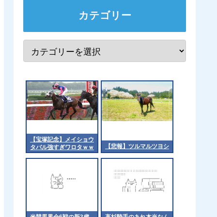
カテゴリー
【宝塚記念】メイショウ
【悲報】ツルマルツヨシ
タバル強すぎワロタｗｗ
ｗ
米競馬界全6戦の新3歳
高杉騎手のあれ本当なん