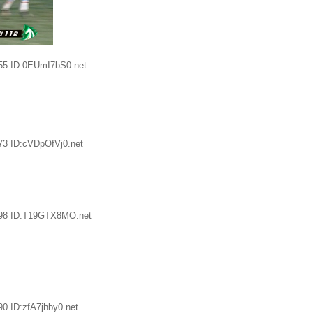
55 ID:0EUmI7bS0.net
73 ID:cVDpOfVj0.net
.98 ID:T19GTX8MO.net
0 ID:zfA7jhby0.net