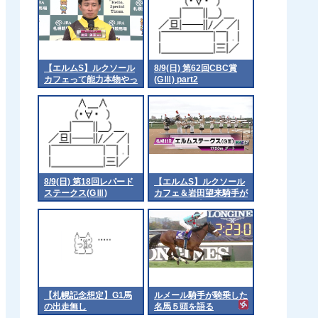
【エルムS】ルクソール
8/9(日) 第62回CBC賞
カフェって能力本物やっ
(GⅢ) part2
たんやなって 他
8/9(日) 第18回レパード
【エルムS】ルクソール
ステークス(GⅢ)
カフェ＆岩田望来騎手が
ｷﾀ━━━━(ﾟ
∀ﾟ)━━━━!!
【札幌記念想定】G1馬
ルメール騎手が騎乗した
の出走無し
名馬５頭を語る