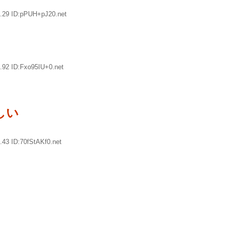
.29 ID:pPUH+pJ20.net
.92 ID:Fxo95IU+0.net
しい
.43 ID:70fStAKf0.net