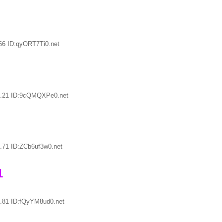
66 ID:qyORT7Ti0.net
4.21 ID:9cQMQXPe0.net
.71 ID:ZCb6uf3w0.net
1
.81 ID:fQyYM8ud0.net