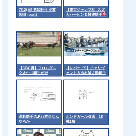
7/12(日) 第62回七夕賞
【東京ジャンプS】スズ
(GⅢ) part3
カハービン＆難波騎手が
ｷﾀ━━━━(ﾟ
∀ﾟ)━━━━!!
【CBC賞】フロムダス
【レパードS】チェリヴ
ク＆中井騎手がｷﾀ
ェント＆吉村誠之助騎手
━━━━(ﾟ∀ﾟ)━━━━!!
がｷﾀ━━━━(ﾟ
∀ﾟ)━━━━!!
高杉騎手のあれ本当なん
ボンドガール引退 18
やろか
戦1勝