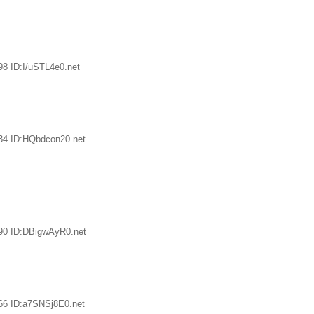
8 ID:I/uSTL4e0.net
34 ID:HQbdcon20.net
90 ID:DBigwAyR0.net
66 ID:a7SNSj8E0.net