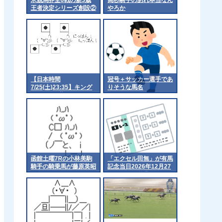
王者決定シリーズ創設②
やろか
【日本時間
冠号＋サッカー選手であ
7/25(土)23:35】キング
りそうな馬名
ジョージ6世&クイーン
エリザベスステークス
【馬券発売対象】
函館土曜7Rの小林美駒
「エクセル田無」が有馬
騎手の騎乗馬が藤原英昭
記念当日2026年12月27
厩舎のストレイトアスク
日をもって営業終了
(廣崎利洋HD)なんだが