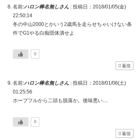
名前:
ハロン棒名無しさん
:
投稿日：2018/01/05(金)
22:50:14
冬の中山2000とかいう2歳馬を走らせちゃいけない条
件でG1やる白痴団体潰せよ
0
返信
名前:
ハロン棒名無しさん
:
投稿日：2018/01/06(土)
01:25:56
ホープフルから二頭も脱落か。後味悪い…
0
返信