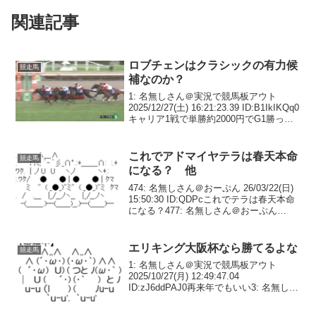
関連記事
ロブチェンはクラシックの有力候
競走馬
補なのか？
1: 名無しさん＠実況で競馬板アウト
2025/12/27(土) 16:21:23.39 ID:B1IkIKQq0
キャリア1戦で単勝約2000円でG1勝った
が3: 名無しさん＠実況で競馬板アウト
2025/12/27(土) 16:25:02...
これでアドマイヤテラは春天本命
競走馬
になる？ 他
474: 名無しさん＠おーぷん 26/03/22(日)
15:50:30 ID:QDPcこれでテラは春天本命
になる？477: 名無しさん＠おーぷん
26/03/22(日) 15:50:38 ID:qDZO>>474現状
なる476: 名無しさ...
エリキング大阪杯なら勝てるよな
競走馬
1: 名無しさん＠実況で競馬板アウト
2025/10/27(月) 12:49:47.04
ID:zJ6ddPAJ0再来年でもいい3: 名無しさ
ん＠実況で競馬板アウト 2025/10/27(月)
12:51:25.82 ID:E2GptSs+...