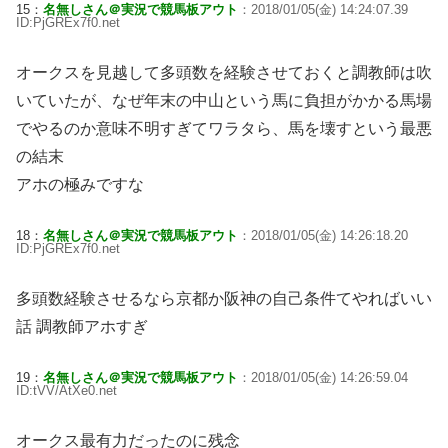
15：
名無しさん＠実況で競馬板アウト
：2018/01/05(金) 14:24:07.39
ID:PjGREx7f0.net
オークスを見越して多頭数を経験させておくと調教師は吹
いていたが、なぜ年末の中山という馬に負担がかかる馬場
でやるのか意味不明すぎてワラタら、馬を壊すという最悪
の結末
アホの極みですな
18：
名無しさん＠実況で競馬板アウト
：2018/01/05(金) 14:26:18.20
ID:PjGREx7f0.net
多頭数経験させるなら京都か阪神の自己条件てやればいい
話 調教師アホすぎ
19：
名無しさん＠実況で競馬板アウト
：2018/01/05(金) 14:26:59.04
ID:tVV/AtXe0.net
オークス最有力だったのに残念