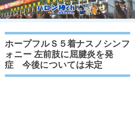
ホープフルＳ５着ナスノシンフ
ォニー 左前肢に屈腱炎を発
症 今後については未定