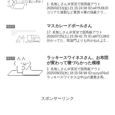
1: 名無しさん＠実況で競馬板アウト
2026/02/13(金) 21:15:24.58 ID:o4YfU0tJ0
コリアＣ連覇など重賞４勝の強豪クラウ
ンプライドが引退 韓国で種牡馬入りへ
2026年2月13日 20時16分スポーツ報知２
３、２...
マスカレードボールさん
競走馬
17: 名無しさん＠実況で競馬板アウト
2026/07/25(土) 23:39:42.75 ID:a8ITCL8K0
分かってた、凱旋門よりも向かねえよ20:
名無しさん＠実況で競馬板アウト
2026/07/25(土) 23:39:46.51...
ラッキースワイネスさん、お布団
競走馬
が変わって寝づらかった模様
1: 名無しさん＠実況で競馬板アウト
2025/09/25(木) 18:15:58.99 ID:vyzysF6s0
ラッキースワイネスは中山の藁敷き馬房
で眠れず、噛まれて斑点ができ、嫌がっ
て立ったまま寝ていました。JRAに相談
し、藁をおがかん...
スポンサーリンク