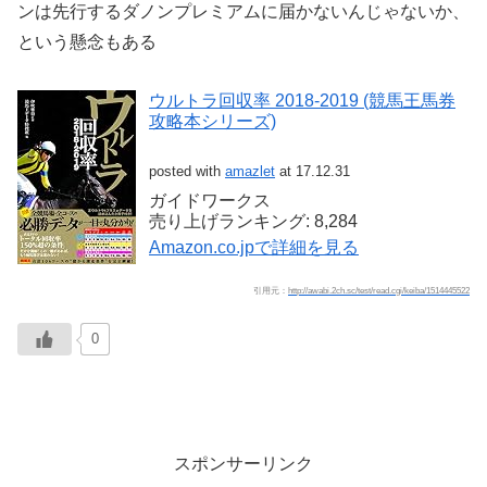
ンは先行するダノンプレミアムに届かないんじゃないか、
という懸念もある
ウルトラ回収率 2018-2019 (競馬王馬券
攻略本シリーズ)
posted with
amazlet
at 17.12.31
ガイドワークス
売り上げランキング: 8,284
Amazon.co.jpで詳細を見る
引用元：
http://awabi.2ch.sc/test/read.cgi/keiba/1514445522
0
スポンサーリンク