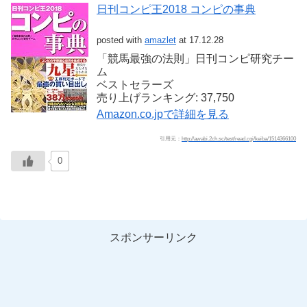
日刊コンピ王2018 コンピの事典
posted with
amazlet
at 17.12.28
「競馬最強の法則」日刊コンピ研究チー
ム
ベストセラーズ
売り上げランキング: 37,750
Amazon.co.jpで詳細を見る
引用元：
http://awabi.2ch.sc/test/read.cgi/keiba/1514366100
0
スポンサーリンク