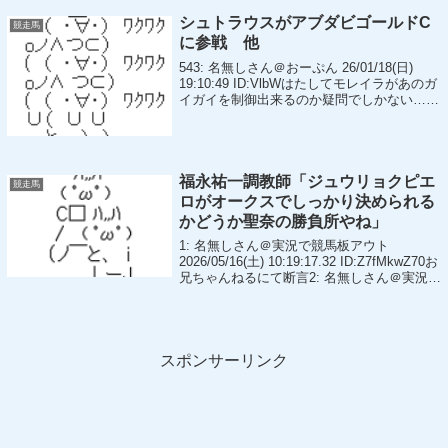
シュトラウスがアブダビゴールドC
競走馬
に参戦 他
543: 名無しさん＠おーぷん 26/01/18(日)
19:10:49 ID:VlbWはたしてモレイラがあのガ
イガイを制御出来るのか疑問でしかない…
【次走報】シュトラウスが2月7日🇦🇪UAEの
アブダビゴールドCに参戦 鞍上はJ.モレイ
ラ騎...
福永祐一調教師「ジュウリョクピエ
競走馬
ロがオークスでしっかり決められる
かどうか聖奈の勝負所やね」
1: 名無しさん＠実況で競馬板アウト
2026/05/16(土) 10:19:17.32 ID:Z7fMkwZ70お
兄ちゃんねるにて断言2: 名無しさん＠実況で
競馬板アウト 2026/05/16(土) 10:22:47.42
ID:vfmr...
スポンサーリンク