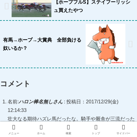
【ホープフルS】ステイフーリッシ
ュ買えたやつ
有馬→ホープ→大賞典 全部負ける
奴いるか？
コメント
名前:
ハロン棒名無しさん
:
投稿日：2017/12/29(金)
12:14:33
壮大なる期待ハズレ馬だったな。騎手や厩舎が三流だった
のもあるが、基本駄馬だった
メニュー
ホーム
検索
トップ
サイドバー