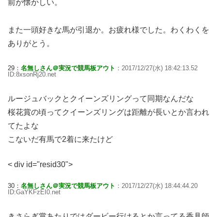
前が懐かしい。
また一頭好きな馬が引退か。お疲れ様でした。わくわくを
ありがとう。
29：
名無しさん＠実況で競馬板アウト
：2017/12/27(水) 18:42:13.52
ID:8xsonRj20.net
ルージュバックとクイーンズリングって同期なんだな
桜花賞の頃ってクイーンズリングは距離が長いとか言われ
てたよな
こないだ有馬で2着に来たけど
< div id="resid30">
30：
名無しさん＠実況で競馬板アウト
：2017/12/27(水) 18:44:44.20
ID:GaYKFzEI0.net
きさらぎ賞あたりではダービー行けるとか言ってる香具師