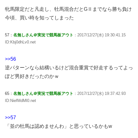
牝馬限定だと凡走し、牡馬混合だとGⅡまでなら勝ち負け
今頃、買い時を知ってしまった
57：
名無しさん＠実況で競馬板アウト
：2017/12/27(水) 19:30:41.15
ID:Kbj0dhLv0.net
>>56
逆パターンなら結構いるけど混合重賞で好走するってよっ
ぽど男好きだったのかｗ
65：
名無しさん＠実況で競馬板アウト
：2017/12/27(水) 19:37:42.93
ID:NiefMdMl0.net
>>57
「並の牡馬は認めませんわ」と思っているかもw