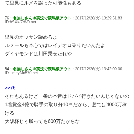
て里見にルメを譲った可能性もある
76：
名無しさん＠実況で競馬板アウト
：2017/12/26(火) 13:29:51.83
ID:bSXk/7tW0.net
里見のオッサン諦めろよ
ルメールも本心ではレイデオロ乗りたいんだよ
ダイヤモンドは川田乗せたれや
84：
名無しさん＠実況で競馬板アウト
：2017/12/26(火) 13:42:09.06
ID:+meyMa570.net
>>76
それもあるけど一番の本音はドバイ行きたいんじゃないの
1着賞金4億で騎手の取り分10％だから、勝てば4000万稼
げる
大阪杯じゃ勝っても600万だからな