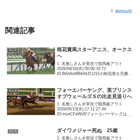
demuchi
関連記事
桜花賞馬スターアニス、オークス
競走馬
へ
1: 名無しさん＠実況で競馬板アウト
2026/04/16(木) 00:06:33.72
ID:B6A8xMBb04月12日の桜花賞を完勝し
たスターアニス(牝3歳、栗東・高野友和
厩舎、父ドレフォン)はオークス・G1(5月
24日、東京)に向か...
フォーエバーヤング、英プリンス
競走馬
オブウェールズＳの出走見送りへ
1: 名無しさん＠実況で競馬板アウト
2026/05/13(水) 17:11:27.44
ID:msnCFeWU0フォーエバーヤングは英
プリンスオブウェールズＳの出走見送り
へ 予定通り、秋の海外遠征を目標に94:
名無しさん＠実況で競馬板ア...
ダイワメジャー死ぬ 25歳
競走馬
1: 名無しさん＠実況で競馬板アウト