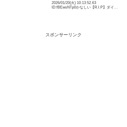
2026/01/20(火) 10:13:52.63
ID:fBEwsNTp0かなしい【R.I.P】ダイワ
メジャーが本日この世を去りました。25
歳でした。皐月賞を制覇後、ノド鳴りを
克服しG1計5勝の大活躍...
スポンサーリンク