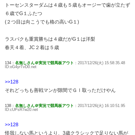
トーセンスターダムは４歳も５歳もオージーで歯が立たず
６歳でG１ふたつ
(２つ目は向こうでも格の高いG１)
ラスパクも重賞勝ちは４歳だがG１は洋梨
春天４着、JC２着は５歳
134：
名無しさん＠実況で競馬板アウト
：2017/12/26(火) 15:58:35.48
ID:oG4yrTvD0.net
>>128
それどっちも善戦マンが隙間でＧⅠ取っただけやん
138：
名無しさん＠実況で競馬板アウト
：2017/12/26(火) 16:10:51.95
ID:cUPsR7w20.net
>>128
怪我しない馬というより、3歳クラシックで足りない馬が