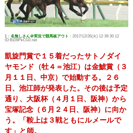
1：
名無しさん＠実況で競馬板アウト
：2017/12/26(火) 12:39:30.12
ID:BiD9PkCG0.net
凱旋門賞で１５着だったサトノダイ
ヤモンド（牡４＝池江）は金鯱賞（３
月１１日、中京）で始動する。２６
日、池江師が発表した。その後は予定
通り、大阪杯（４月１日、阪神）から
宝塚記念（６月２４日、阪神）に向か
う。「鞍上は３戦ともにルメールで
す」と師。