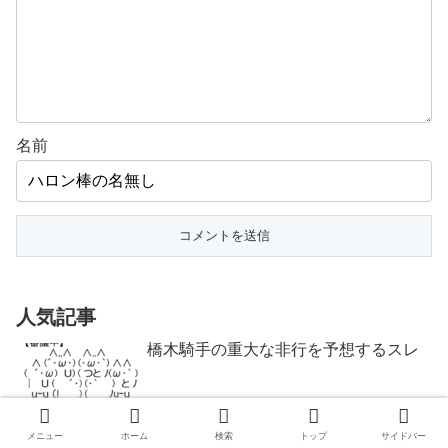
名前
人気記事
橋木騎手の重大な非行を予想するスレ
メニュー
ホーム
検索
トップ
サイドバー
橋木太希騎手は2027年3月20日まで1