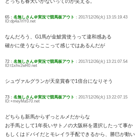
どっちも春天いかないってのが笑える。
65：
名無しさん＠実況で競馬板アウト
：2017/12/26(火) 13:15:19.43
ID:dp4a7rIY0.net
なんだろう、G1馬が金鯱賞使うって違和感ある
確かに使うならここって感じではあるんだが
72：
名無しさん＠実況で競馬板アウト
：2017/12/26(火) 13:21:07.54
ID:t1xhv2wR0.net
シュヴァルグランが天皇賞春で1倍台になりそう
73：
名無しさん＠実況で競馬板アウト
：2017/12/26(火) 13:22:07.15
ID:+meyMa570.net
どちらも新馬からずっとルメだからな
お手馬として1年長いサトノの大阪杯を選択したって事か
もしくはドバイだとモレイラ手配できるから、勝巳が動い