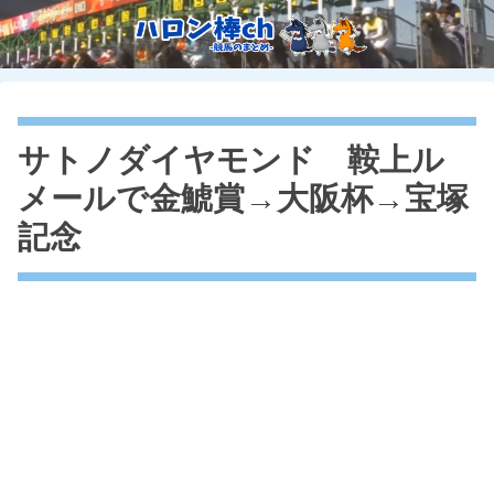
サトノダイヤモンド 鞍上ル
メールで金鯱賞→大阪杯→宝塚
記念