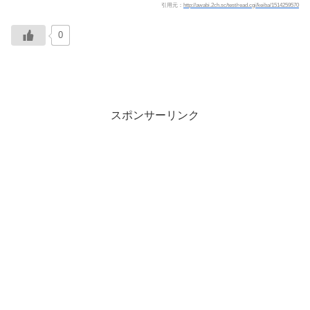
引用元：
http://awabi.2ch.sc/test/read.cgi/keiba/1514259570
0
スポンサーリンク