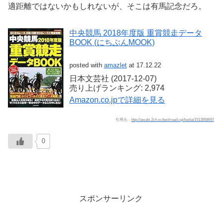
適距離ではないかもしれないが、そこは有馬記念だろ。
中央競馬 2018年度版 重賞競走データ
BOOK (にちぶんMOOK)
posted with
amazlet
at 17.12.22
日本文芸社 (2017-12-07)
売り上げランキング: 2,974
Amazon.co.jpで詳細を見る
引用元：
http://awabi.2ch.sc/test/read.cgi/keiba/1513858697
0
スポンサーリンク