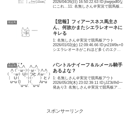
2026/04/26(日) 16:50:22.63 ID:jtwgrpdl0な
にこれ…11: 名無しさん＠実況で競馬板ア
ウト 2026/04/26(日) 16:50:28.38
ID:uF9Lmd5Y0...
【悲報】フィアースネス馬主さ
競走馬
ん、何故かまたシエラレオーネに
キレる
1: 名無しさん＠実況で競馬板アウト
2026/01/02(金) 12:09:46.66 ID:jn21M9s+0
シエラレオーネがこれほど多くのエクリ
プス賞投票で上位に名を連ねているの
は、マインドフレームとフィアースネス
に対する侮辱だ。フォ...
パントルナイーフ＆ルメール騎手
競走馬
あるよな？
1: 名無しさん＠実況で競馬板アウト
2026/05/28(木) 23:02:39.11 ID:jJZ3t/lh0一
発あり3: 名無しさん＠実況で競馬板アウ
ト 2026/05/28(木) 23:03:08.08
ID:jJZ3t/lh0皐月...
スポンサーリンク