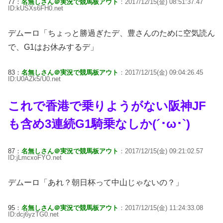
77：
名無しさん＠実況で競馬板アウト
：2017/12/15(金) 08:51:37.47
ID:kUSXs6FH0.net
デムーロ「ちょっと勝過ぎたデ、豊さんのために空気読ん
で、G1はお休みするデ」
83：
名無しさん＠実況で競馬板アウト
：2017/12/15(金) 09:04:26.45
ID:U0AZk5/U0.net
これで香港で乗りようがない阪神JF
も含め3連続G1騎乗なしか(´･ω･`)
87：
名無しさん＠実況で競馬板アウト
：2017/12/15(金) 09:21:02.57
ID:jLmcxoFYO.net
デムーロ「あれ？朝日杯って中山じゃないの？」
95：
名無しさん＠実況で競馬板アウト
：2017/12/15(金) 11:24:33.08
ID:dcj6yzTG0.net