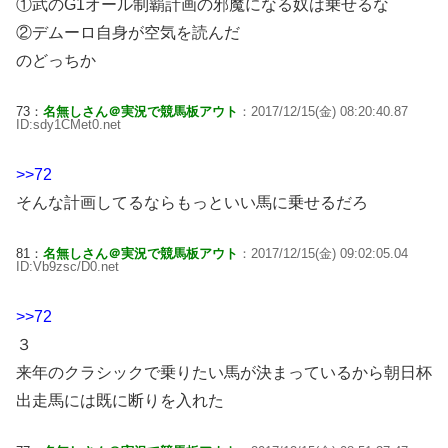
①武のG1オール制覇計画の邪魔になる奴は乗せるな
②デムーロ自身が空気を読んだ
のどっちか
73：
名無しさん＠実況で競馬板アウト
：2017/12/15(金) 08:20:40.87
ID:sdy1CMet0.net
>>72
そんな計画してるならもっといい馬に乗せるだろ
81：
名無しさん＠実況で競馬板アウト
：2017/12/15(金) 09:02:05.04
ID:Vb9zsc/D0.net
>>72
３
来年のクラシックで乗りたい馬が決まっているから朝日杯
出走馬には既に断りを入れた