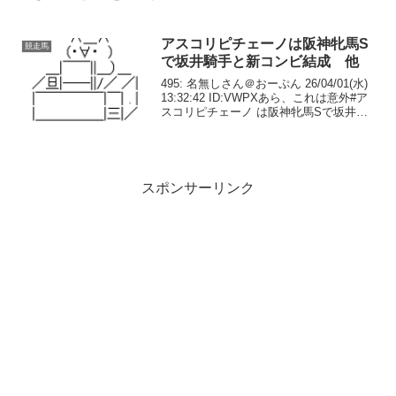
11:23:56.22 ID:y2v2jO0U0...
アスコリピチェーノは阪神牝馬S
競走馬
で坂井騎手と新コンビ結成 他
495: 名無しさん＠おーぷん 26/04/01(水)
13:32:42 ID:VWPXあら、これは意外#ア
スコリピチェーノ は阪神牝馬Sで坂井瑠
星と新コンビ結成— 東スポ競馬
(@tospo_keiba) April 1, 2026496...
スポンサーリンク