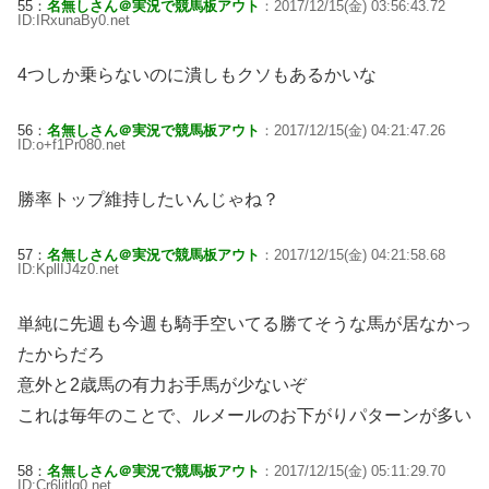
55：
名無しさん＠実況で競馬板アウト
：2017/12/15(金) 03:56:43.72
ID:IRxunaBy0.net
4つしか乗らないのに潰しもクソもあるかいな
56：
名無しさん＠実況で競馬板アウト
：2017/12/15(金) 04:21:47.26
ID:o+f1Pr080.net
勝率トップ維持したいんじゃね？
57：
名無しさん＠実況で競馬板アウト
：2017/12/15(金) 04:21:58.68
ID:KpllIJ4z0.net
単純に先週も今週も騎手空いてる勝てそうな馬が居なかっ
たからだろ
意外と2歳馬の有力お手馬が少ないぞ
これは毎年のことで、ルメールのお下がりパターンが多い
58：
名無しさん＠実況で競馬板アウト
：2017/12/15(金) 05:11:29.70
ID:Cr6litlq0.net