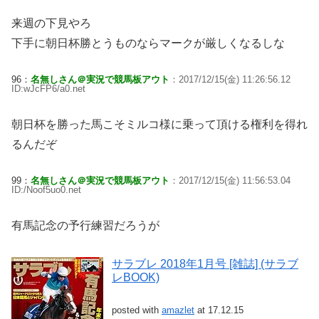
来週の下見やろ
下手に朝日杯勝とうものならマークが厳しくなるしな
96：
名無しさん＠実況で競馬板アウト
：2017/12/15(金) 11:26:56.12
ID:wJcFP6/a0.net
朝日杯を勝った馬こそミルコ様に乗って頂ける権利を得れ
るんだぞ
99：
名無しさん＠実況で競馬板アウト
：2017/12/15(金) 11:56:53.04
ID:/Noof5uo0.net
有馬記念の予行練習だろうが
サラブレ 2018年1月号 [雑誌] (サラブ
レBOOK)
posted with
amazlet
at 17.12.15