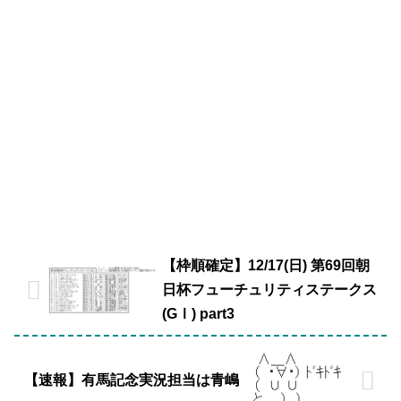
【枠順確定】12/17(日) 第69回朝
日杯フューチュリティステークス
(GⅠ) part3
【速報】有馬記念実況担当は青嶋