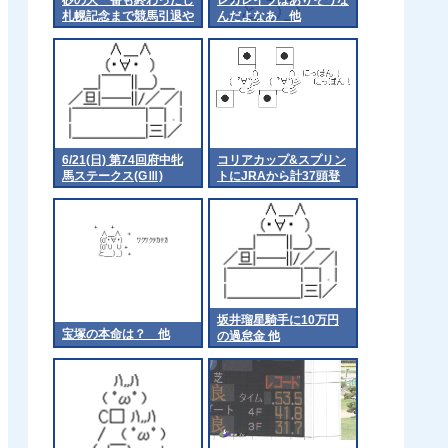
札幌記念まで競馬引退や
んだよなあ 他
ね
6/21(日) 第74回府中牝
コリアカップ&スプリン
馬ステークス(GⅢ)
トにJRAから計37頭登
part1
録
坂井瑠星騎手に10万円
宝塚の本命は？ 他
の過怠金 他