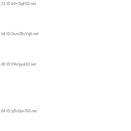
.21 ID:k0+/5gF60.net
.69 ID:0xm2BvVg0.net
.00 ID:PAmjyul10.net
.84 ID:yBx0po760.net