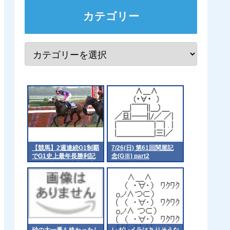
カテゴリー
【競馬】2週連続G1制覇
7/26(日) 第61回関屋記
でG1史上最年長勝利記
念(GⅢ) part2
録を更新した武豊騎手
「ようやくピークが来
た」「遅咲きでした」
[ニーニーφ★]
砂の大一番も終わったし
レガレイラはありそうな