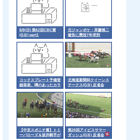
8/9(日) 第62回CBC賞
元ジャンポケ・斉藤慎二
(GⅢ) part1
被告に懲役7年求刑
コックスプレート予備登
北海道新聞杯クイーンス
録発表、噂のあったカラ
テークス(GⅢ) 反省会
ンダガンは登録無しで再
来日の可能性高まる
【中京スポニチ賞】トミ
第26回アイビスサマー
ーバローズ＆坂井騎手が
ダッシュ(GⅢ) 反省会