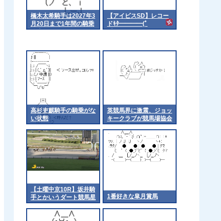
橋木太希騎手は2027年3
【アイビスSD】レコー
月20日まで1年間の騎乗
ドｷﾀ━━━━(ﾟ
停止
∀ﾟ)━━━━!!
高杉吏麒騎手の騎乗がな
英競馬界に激震、ジョッ
い状態
キークラブが競馬場協会
から脱退
【土曜中京10R】坂井騎
1番好きな皐月賞馬
手とかいうダート競馬星
人