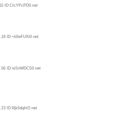
15 ID:CIcYPcPD0.net
.18 ID:+b5eFUXt0.net
9.56 ID:/eSnWDCS0.net
.23 ID:Rjk5dqh/O.net