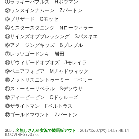
①ラッキーバブルズ Hボウマン
②ワンスインナムーン Zパートン
③ブリザード Gモッセ
④ミスタースタニング Nローウィラー
⑤サインズオブブレッシング Sパスキエ
⑥アメージングキッズ Bプレブル
⑦レッツゴードンキ 岩田
⑧ザウィザードオブオズ Jモレイラ
⑨ペニアフォビア Mチャドウィック
⑩ノットリスニントゥーミー Tベリー
⑪ストーミーリベラル Sデソウサ
⑫ディービーピン Oドゥルーズ
⑬ザライトマン Fベルトラス
⑫ゴールドマウント Zパートン
305：
名無しさん＠実況で競馬板アウト
：2017/12/07(木) 14:57:48.14
ID:OVtRFS7v0.net