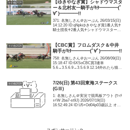
【ゆきやなぎ賞】シャドウマスタ
その他2026
ー＆北村友一騎手がｷﾀ━━━━(ﾟ
∀ﾟ)━━━━!!
371: 名無しさん＠おーぷん 26/03/15(日)
14:12:20 ID:qNpkゆきやなぎ賞1番人気♰
騎士団長♰2番人気♰シャドウマスター♰3
番人気バゴ産駒4番人気シルバーステート
産駒5番人気コントレイル産駒 ←ここま
で一桁オッズ6...
【CBC賞】フロムダスク＆中井
その他2026
騎手がｷﾀ━━━━(ﾟ∀ﾟ)━━━━!!
758: 名無しさん＠おーぷん 26/08/09(日)
15:18:47 ID:6XSoCBC賞3連単
5.6→3.5.6.9→3.5.6.9.12.14外れたら猫の
餌減らす761: 名無しさん＠おーぷん
26/08/09(日) 15:19:...
7/26(日) 第43回東海ステークス
その他2026
(GⅢ)
1: 名無しさん＠実況で競馬板アウト (ﾜｯﾁ
ｮｲW 2ba7-st9J) 2026/07/19(日)
16:52:49.24 ID:U5+Od04p03歳以上 オー
プン （国際）（指定） 別定 コース：
1,400メートル（ダート・左）第1...