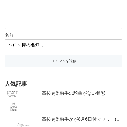
名前
人気記事
高杉吏麒騎手の騎乗がない状態
高杉吏麒騎手がが8月6日付でフリーに