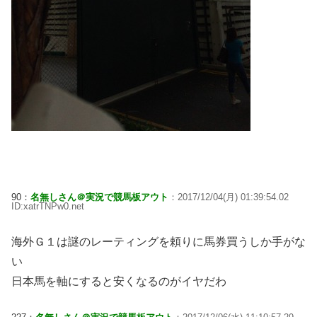
90：
名無しさん＠実況で競馬板アウト
：2017/12/04(月) 01:39:54.02
ID:xatrTNPw0.net
海外Ｇ１は謎のレーティングを頼りに馬券買うしか手がな
い
日本馬を軸にすると安くなるのがイヤだわ