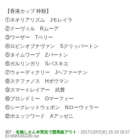
【香港カップ 枠順】
①ネオリアリズム Jモレイラ
②ドーヴィル Rムーア
③ワーザー Tベリー
④ロビンオブナヴァン Sクリッパートン
⑤タイムワープ Zパートン
⑥ガルリンガリ Sパスキエ
⑦ウォーディクリー Jヘファーナン
⑧ステファノス Hボウマン
⑨スマートレイアー 武豊
⑩ブロンドミー Oマーフィー
⑪シークレットウェポン Nローウィラー
⑫ポエッツワード Aアッゼニ
307：
名無しさん＠実況で競馬板アウト
：2017/12/07(木) 15:19:18.57
ID:M9Hi3AG90.net