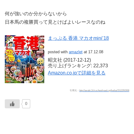
何が強いのか分からないから
日本馬の複勝買って見とけばよいレースなのね
まっぷる 香港 マカオmini’18
posted with
amazlet
at 17.12.08
昭文社 (2017-12-12)
売り上げランキング: 22,373
Amazon.co.jpで詳細を見る
引用元：
http://awabi.2ch.sc/test/read.cgi/keiba/1512291506
0