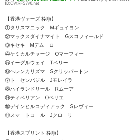
ID:OVtRFS7v0.net
【香港ヴァーズ 枠順】
①タリスマニック Mギュイヨン
②マックスダイナマイト Gスコフィールド
③キセキ Mデムーロ
④ケミカルチャージ Oマーフィー
⑤イーグルウェイ Tベリー
⑥ヘレンカリズマ Sクリッパートン
⑦トーセンバジル Jモレイラ
⑧ハイランドリール Rムーア
⑨ティベリアン Oペリエ
⑩デインヒルコディアック Sレヴィー
⑪スマートコール Jクローリー
【香港スプリント 枠順】