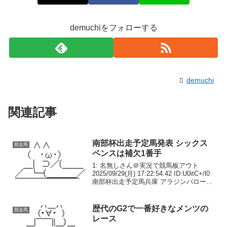
demuchiをフォローする
demuchi
関連記事
南部杯出走予定馬発表 シックス
競走馬
ペンスは補欠1番手
1: 名無しさん＠実況で競馬板アウト
2025/09/29(月) 17:22:54.42 ID:U0itC+/l0
南部杯出走予定馬兵庫 アラジンバローズ
騸8兵庫 イグナイター 牡7美浦 ウィルソ
ンテソーロ 牡6 川田兵庫 エコロクラージ
ュ...
歴代のG2で一番好きなメンツの
競走馬
レース