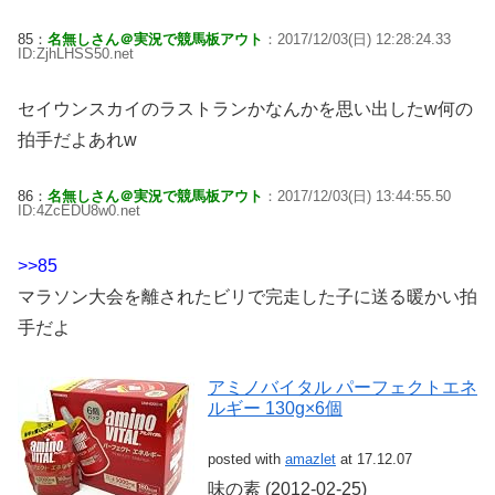
85：
名無しさん＠実況で競馬板アウト
：2017/12/03(日) 12:28:24.33
ID:ZjhLHSS50.net
セイウンスカイのラストランかなんかを思い出したw何の
拍手だよあれw
86：
名無しさん＠実況で競馬板アウト
：2017/12/03(日) 13:44:55.50
ID:4ZcEDU8w0.net
>>85
マラソン大会を離されたビリで完走した子に送る暖かい拍
手だよ
アミノバイタル パーフェクトエネ
ルギー 130g×6個
posted with
amazlet
at 17.12.07
味の素 (2012-02-25)