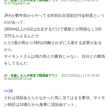
18：
名無しさん＠実況で競馬板アウト
：2017/12/02(土) 15:42:03.27
ID:DTStgnwE0.net
JRAが数年前からやってる特別出走奨励交付金制度という
のがあって、
1800m以上のG2は出走するだけで着順とか関係なく100
万円もらえるんだぞ
ただ1着の馬から5秒以内離されずに入着する必要がある
から、
サイモントさんは他の馬との勝負じゃない、自分との勝負
をしてるんだ
40：
名無しさん＠実況で競馬板アウト
：2017/12/02(土) 17:37:34.60
ID:NmORzaPv0.net
>>18
それは奨励金もらえなかった馬に当てはまる事項。サイモ
ン師匠は10着だから無事に奨励金ゲット。