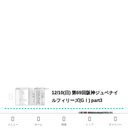
12/10(日) 第69回阪神ジュベナイ
ルフィリーズ(GⅠ) part3
ソウルスターリングの厩舎って、
ひょっとしたら…
メニュー
ホーム
検索
トップ
サイドバー