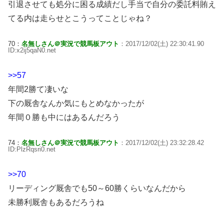
引退させても処分に困る成績だし手当で自分の委託料賄え
てる内は走らせとこうってことじゃね？
70：
名無しさん＠実況で競馬板アウト
：2017/12/02(土) 22:30:41.90
ID:x2ij5qaN0.net
>>57
年間2勝て凄いな
下の厩舎なんか気にもとめなかったが
年間０勝も中にはあるんだろう
74：
名無しさん＠実況で競馬板アウト
：2017/12/02(土) 23:32:28.42
ID:PlzRqsri0.net
>>70
リーディング厩舎でも50～60勝くらいなんだから
未勝利厩舎もあるだろうね