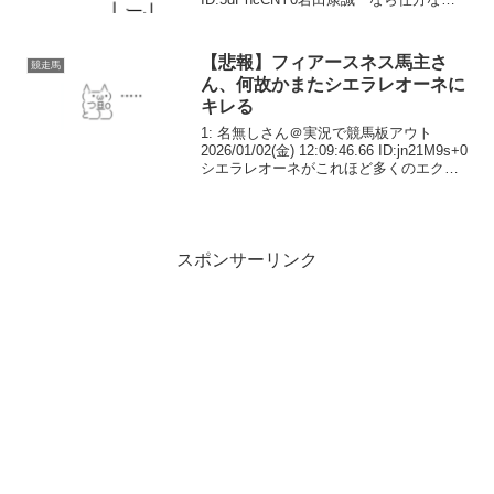
な」【#スプリンターズS】6着同着 #ママ
コチャ 岩田望来騎手「すごくいいポジシ
ョンで競馬ができました。...
【悲報】フィアースネス馬主さ
競走馬
ん、何故かまたシエラレオーネに
キレる
1: 名無しさん＠実況で競馬板アウト
2026/01/02(金) 12:09:46.66 ID:jn21M9s+0
シエラレオーネがこれほど多くのエクリ
プス賞投票で上位に名を連ねているの
は、マインドフレームとフィアースネス
に対する侮辱だ。フォ...
スポンサーリンク