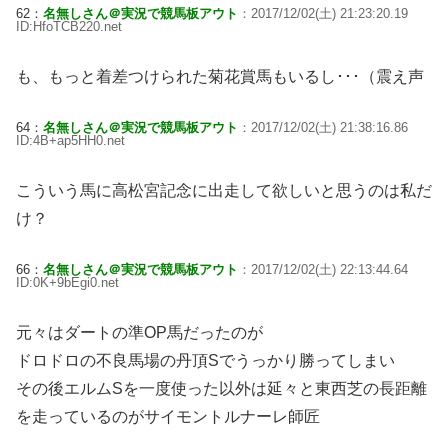
62：
名無しさん＠実況で競馬板アウト
：2017/12/02(土) 21:23:20.19
ID:HfoTCB220.net
も、もっと着差つけられた菊花賞馬もいるし･･･（震え声
64：
名無しさん＠実況で競馬板アウト
：2017/12/02(土) 21:38:16.86
ID:4B+ap5HH0.net
こういう馬に高松宮記念に出走して欲しいと思うのは私だ
け？
66：
名無しさん＠実況で競馬板アウト
：2017/12/02(土) 22:13:44.64
ID:0K+9bEgi0.net
元々はダートの準OP馬だったのが
ドロドロの不良馬場の丹頂Sでうっかり勝ってしまい
その後エルムSを一度使った以外は延々と東西芝の長距離
を走っているのがサイモントルナーレ師匠