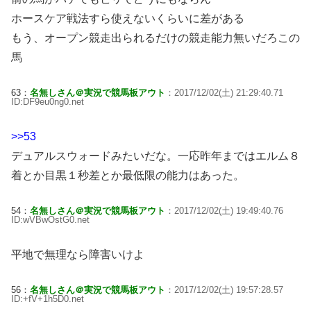
ホースケア戦法すら使えないくらいに差がある
もう、オープン競走出られるだけの競走能力無いだろこの
馬
63：
名無しさん＠実況で競馬板アウト
：2017/12/02(土) 21:29:40.71
ID:DF9eu0ng0.net
>>53
デュアルスウォードみたいだな。一応昨年まではエルム８
着とか目黒１秒差とか最低限の能力はあった。
54：
名無しさん＠実況で競馬板アウト
：2017/12/02(土) 19:49:40.76
ID:wVBwOstG0.net
平地で無理なら障害いけよ
56：
名無しさん＠実況で競馬板アウト
：2017/12/02(土) 19:57:28.57
ID:+fV+1h5D0.net