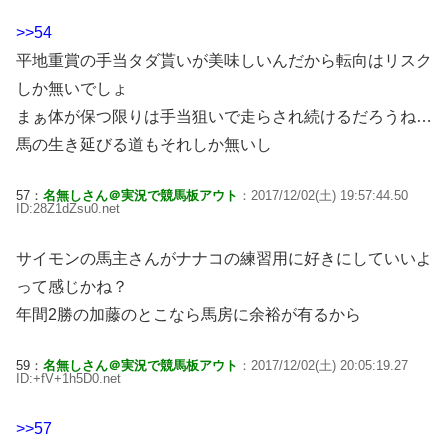
>>54
平地重賞の手当タダ貰いが美味しいんだから転向はリスク
しか無いでしょ
まぁ体が保つ限りは手当狙いで走らされ続けるだろうね…
馬の生き延びる道もそれしか無いし
57：
名無しさん＠実況で競馬板アウト
：2017/12/02(土) 19:57:44.50
ID:28Z1dZsu0.net
サイモンの馬主さんがナナコの練習用に好きにしていいよ
って感じかね？
年間2勝の加藤のとこなら馬房に余裕が有るから
59：
名無しさん＠実況で競馬板アウト
：2017/12/02(土) 20:05:19.27
ID:+fV+1h5D0.net
>>57