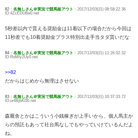
82：
名無しさん＠実況で競馬板アウト
：2017/12/03(日) 08:58:22.36
ID:4ZcEDU8w0.net
5秒差以内で貰える奨励金は11着以下の場合だから今回は
11秒差でも10着奨励金プラス特別出走手当タダ貰いだな
84：
名無しさん＠実況で競馬板アウト
：2017/12/03(日) 11:26:02.32
ID:RoMIy2Uy0.net
>>82
だからはじめから無理はさせない
83：
名無しさん＠実況で競馬板アウト
：2017/12/03(日) 10:37:33.72
ID:ur4BjbKD0.net
森厩舎とかはこういう小銭稼ぎが上手いから、個人馬主か
らの預託もあって社台馬なしでもやっていけているんだよ
ね。