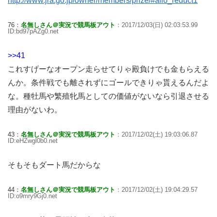
http://www.jra.go.jp/owner/members/prize/#allo_reduct1
76：
名無しさん＠実況で競馬板アウト
：2017/12/03(日) 02:03:53.99
ID:bd97pAZg0.net
>>41
これすげーなオープン走らせてりゃ殿負けでも金もらえる
んか。条件戦でも離されずにゴールできりゃ貰えるんだよ
な。種牡馬や繁殖牝馬としての価値がないなら引退させる
理由がないわ。
43：
名無しさん＠実況で競馬板アウト
：2017/12/02(土) 19:03:06.87
ID:eHZwgl0b0.net
そもそもダート馬だからな
44：
名無しさん＠実況で競馬板アウト
：2017/12/02(土) 19:04:29.57
ID:o9mry9Gj0.net