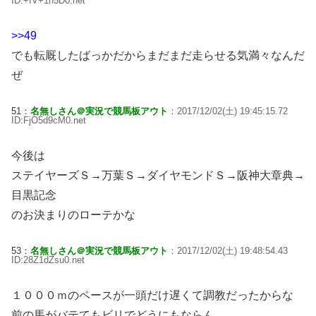
ID:+fV+1h5D0.net
>>49
でも転厩したばっかだからまだまだ走らせる気満々なんだ
ぜ
51：
名無しさん＠実況で競馬板アウト
：2017/12/02(土) 19:45:15.72
ID:FjO5d9cM0.net
今後は
ステイヤーズＳ→万葉Ｓ→ダイヤモンドＳ→阪神大章典→
目黒記念
のお決まりのローテかな
53：
名無しさん＠実況で競馬板アウト
：2017/12/02(土) 19:48:54.43
ID:28Z1dZsu0.net
１０００ｍのペースが一頭だけ遅くて調教だったからな
前の馬がバテてもビリでどうにもならん