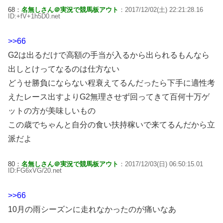
68：
名無しさん＠実況で競馬板アウト
：2017/12/02(土) 22:21:28.16
ID:+fV+1h5D0.net
>>66
G2は出るだけで高額の手当が入るから出られるもんなら
出しとけってなるのは仕方ない
どうせ勝負にならない程衰えてるんだったら下手に適性考
えたレース出すよりG2無理させず回ってきて百何十万ゲ
ットの方が美味しいもの
この歳でちゃんと自分の食い扶持稼いで来てるんだから立
派だよ
80：
名無しさん＠実況で競馬板アウト
：2017/12/03(日) 06:50:15.01
ID:FG6xVG/20.net
>>66
10月の雨シーズンに走れなかったのが痛いなあ