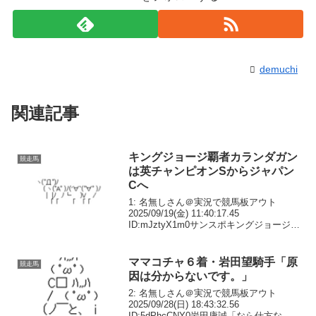
demuchi
関連記事
キングジョージ覇者カランダガン
競走馬
は英チャンピオンSからジャパン
Cへ
1: 名無しさん＠実況で競馬板アウト
2025/09/19(金) 11:40:17.45
ID:mJztyX1m0サンスポキングジョージ覇
者 #カランダガン は英チャンピオンSか
らジャパンCへ - サンスポ
ZBAT!#Calandagan ...
ママコチャ６着・岩田望騎手「原
競走馬
因は分からないです。」
2: 名無しさん＠実況で競馬板アウト
2025/09/28(日) 18:43:32.56
ID:5dPhcCNY0岩田康誠「なら仕方ない