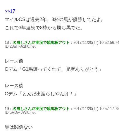
>>17
マイルCSは過去2年、8枠の馬が優勝してたよ。
これで3年連続で8枠から勝ち馬でた。
18：
名無しさん＠実況で競馬板アウト
：2017/11/20(月) 10:52:56.74
ID:28aHFA2h0.net
レース前
Cデム「G1馬譲ってくれて、兄者ありがとう」
レース後
Cデム「とんだ出涸らしやんけ！」
19：
名無しさん＠実況で競馬板アウト
：2017/11/20(月) 10:57:17.78
ID:uRDwrJWl0.net
馬は関係ない