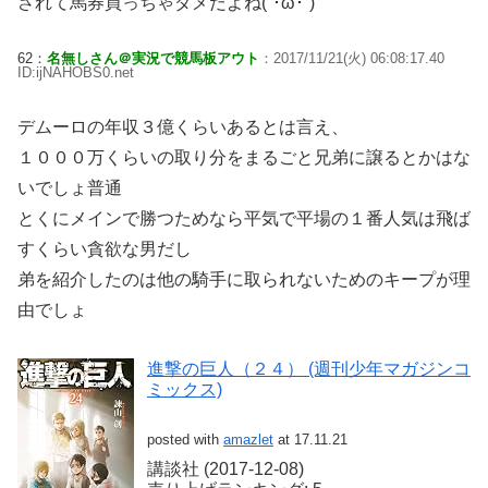
されて馬券買っちゃダメだよね(´･ω･`)
62：
名無しさん＠実況で競馬板アウト
：2017/11/21(火) 06:08:17.40
ID:ijNAHOBS0.net
デムーロの年収３億くらいあるとは言え、
１０００万くらいの取り分をまるごと兄弟に譲るとかはな
いでしょ普通
とくにメインで勝つためなら平気で平場の１番人気は飛ば
すくらい貪欲な男だし
弟を紹介したのは他の騎手に取られないためのキープが理
由でしょ
進撃の巨人（２４） (週刊少年マガジンコ
ミックス)
posted with
amazlet
at 17.11.21
講談社 (2017-12-08)