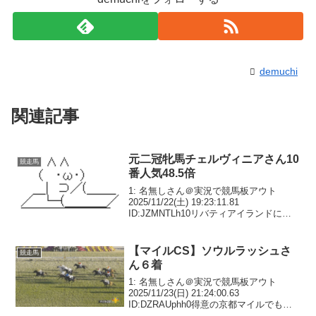
demuchi
関連記事
元二冠牝馬チェルヴィニアさん10
競走馬
番人気48.5倍
1: 名無しさん＠実況で競馬板アウト
2025/11/22(土) 19:23:11.81
ID:JZMNTLh10リバティアイランドに続
く勢いだったがJCでドウデュースに一蹴
されておかしくなった2: 名無しさん＠実
況で競馬板アウト 2025...
【マイルCS】ソウルラッシュさ
競走馬
ん６着
1: 名無しさん＠実況で競馬板アウト
2025/11/23(日) 21:24:00.63
ID:DZRAUphh0得意の京都マイルでもダ
メだった模様5: 名無しさん＠実況で競馬