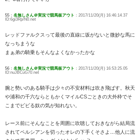
55：
名無しさん＠実況で競馬板アウト
：2017/11/20(月) 16:46:14.37
ID:6gi3Rp/N0.net
レッドファルクスって最後の直線に坂がないと微妙な馬に
なっちまうな
まぁ弟の騎乗もそんなよくなかったかな
56：
名無しさん＠実況で競馬板アウト
：2017/11/20(月) 16:53:25.05
ID:nuJBCuG70.net
腕と勢いのある騎手は少々の不安材料は吹き飛ばす。秋天
や浦和の千六ならともかくマイルCSごときの大外枠でそ
こまでビビる奴の気が知れない。
レース前にそんなことを周囲に吹聴しておきながら結局流
されてペルシアンを切ったオレの下手くそさよ…他人に流