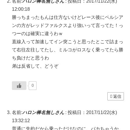
名前:
ハロン棒名無しさん
:
投稿日：2017/11/22(水)
12:00:18
勝っちまったもんは仕方ないけどレース後にペルシア
ンの方がレッドファルクスより強いって言ってた！っ
つーのは確実に違うわｗ
直線入って加速してイン突こうと思ったとこで詰まっ
て右往左往してたし、ミルコがロスなく乗ってたら勝
ち負けだと思うわ
弟は反省して、どうぞ
0
返信
名前:
ハロン棒名無しさん
:
投稿日：2017/11/22(水)
13:32:12
普通に先約だから乗っただけなのに、バカちゃうか