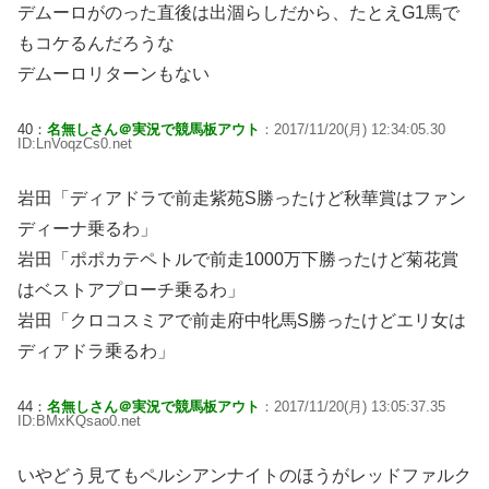
デムーロがのった直後は出涸らしだから、たとえG1馬で
もコケるんだろうな
デムーロリターンもない
40：
名無しさん＠実況で競馬板アウト
：2017/11/20(月) 12:34:05.30
ID:LnVoqzCs0.net
岩田「ディアドラで前走紫苑S勝ったけど秋華賞はファン
ディーナ乗るわ」
岩田「ポポカテペトルで前走1000万下勝ったけど菊花賞
はベストアプローチ乗るわ」
岩田「クロコスミアで前走府中牝馬S勝ったけどエリ女は
ディアドラ乗るわ」
44：
名無しさん＠実況で競馬板アウト
：2017/11/20(月) 13:05:37.35
ID:BMxKQsao0.net
いやどう見てもペルシアンナイトのほうがレッドファルク