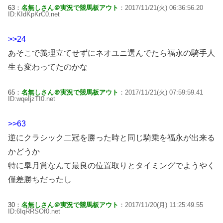
63：
名無しさん＠実況で競馬板アウト
：2017/11/21(火) 06:36:56.20
ID:KIdKpKrC0.net
>>24
あそこで義理立てせずにネオユニ選んでたら福永の騎手人
生も変わってたのかな
65：
名無しさん＠実況で競馬板アウト
：2017/11/21(火) 07:59:59.41
ID:wqeIjzTI0.net
>>63
逆にクラシック二冠を勝った時と同じ騎乗を福永が出来る
かどうか
特に皐月賞なんて最良の位置取りとタイミングでようやく
僅差勝ちだったし
30：
名無しさん＠実況で競馬板アウト
：2017/11/20(月) 11:25:49.55
ID:6IqRRSOf0.net