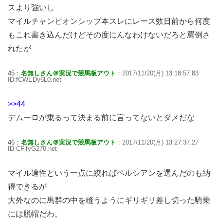
スより強いし
マイルチャンピオンシップ本スレにレース数日前から何度
もこれ書き込んだけどその度にんなわけないだろと罵倒さ
れたが
45：
名無しさん＠実況で競馬板アウト
：2017/11/20(月) 13:18:57.83
ID:fCWEDy6L0.net
>>44
デムーロが乗るって決まる前に言ってないとダメだな
46：
名無しさん＠実況で競馬板アウト
：2017/11/20(月) 13:27:37.27
ID:CFlfyG270.net
マイル適性という一点に絞ればペルシアンを選んだのも納
得できるが
大外なのに馬群の中を縫うようにギリギリ差し切った騎乗
には脱帽だわ。