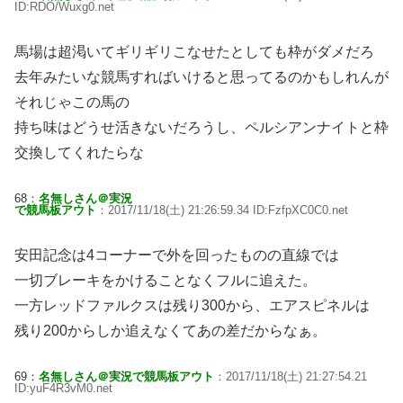
ID:RDO/Wuxg0.net
馬場は超渇いてギリギリこなせたとしても枠がダメだろ
去年みたいな競馬すればいけると思ってるのかもしれんが
それじゃこの馬の
持ち味はどうせ活きないだろうし、ペルシアンナイトと枠
交換してくれたらな
68：
名無しさん＠実況
で競馬板アウト
：2017/11/18(土) 21:26:59.34 ID:FzfpXC0C0.net
安田記念は4コーナーで外を回ったものの直線では
一切ブレーキをかけることなくフルに追えた。
一方レッドファルクスは残り300から、エアスピネルは
残り200からしか追えなくてあの差だからなぁ。
69：
名無しさん＠実況で競馬板アウト
：2017/11/18(土) 21:27:54.21
ID:yuF4R3vM0.net