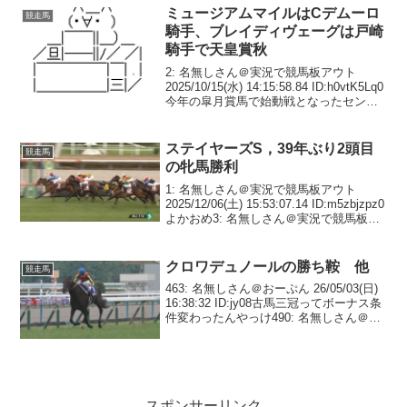
ミュージアムマイルはCデムーロ
競走馬
騎手、ブレイディヴェーグは戸崎
騎手で天皇賞秋
2: 名無しさん＠実況で競馬板アウト
2025/10/15(水) 14:15:58.84 ID:h0vtK5Lq0
今年の皐月賞馬で始動戦となったセント
ライト記念を快勝したミュージアムマイ
ル（牡３歳、栗東・高柳大）が天皇賞・
秋（１１月２日・東...
ステイヤーズS，39年ぶり2頭目
競走馬
の牝馬勝利
1: 名無しさん＠実況で競馬板アウト
2025/12/06(土) 15:53:07.14 ID:m5zbjzpz0
よかおめ3: 名無しさん＠実況で競馬板ア
ウト 2025/12/06(土) 15:56:29.02
ID:9WztJZng0牝馬...
クロワデュノールの勝ち鞍 他
競走馬
463: 名無しさん＠おーぷん 26/05/03(日)
16:38:32 ID:jy08古馬三冠ってボーナス条
件変わったんやっけ490: 名無しさん＠お
ーぷん 26/05/03(日) 16:42:09
ID:i78C>>463同一年度に春秋...
スポンサーリンク