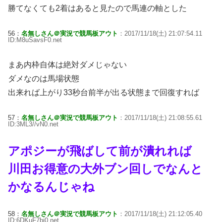
勝てなくても2着はあると見たので馬連の軸とした
56：
名無しさん＠実況で競馬板アウト
：2017/11/18(土) 21:07:54.11
ID:M8uSavsF0.net
まあ内枠自体は絶対ダメじゃない
ダメなのは馬場状態
出来れば上がり33秒台前半が出る状態まで回復すれば
57：
名無しさん＠実況で競馬板アウト
：2017/11/18(土) 21:08:55.61
ID:3ML3//vN0.net
アポジーが飛ばして前が潰れれば
川田お得意の大外ブン回しでなんと
かなるんじゃね
58：
名無しさん＠実況で競馬板アウト
：2017/11/18(土) 21:12:05.40
ID:6DKuF7bj0.net