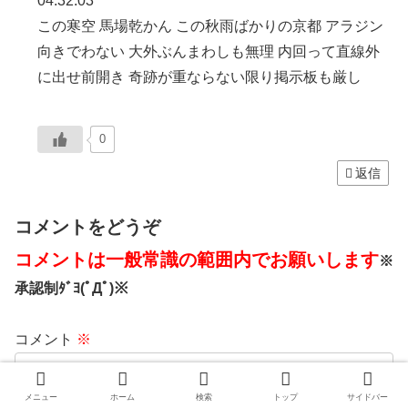
04:32:03
この寒空 馬場乾かん この秋雨ばかりの京都 アラジン
向きでわない 大外ぶんまわしも無理 内回って直線外
に出せ前開き 奇跡が重ならない限り掲示板も厳し
0
返信
コメントをどうぞ
コメントは一般常識の範囲内でお願いします
※
承認制ﾀﾞﾖ(ﾟДﾟ)※
コメント
※
メニュー
ホーム
検索
トップ
サイドバー