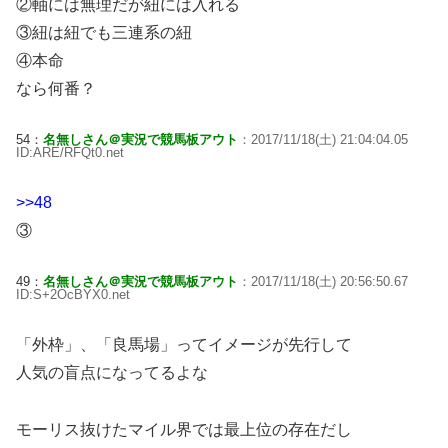
②軸には無理だが紐には入れる
③紐は紐でも三連系の紐
④本命
なら何番？
54：
名無しさん＠実況で競馬板アウト
：2017/11/18(土) 21:04:04.05
ID:ARE/RFQt0.net
>>48
③
49：
名無しさん＠実況で競馬板アウト
：2017/11/18(土) 20:56:50.67
ID:S+2OcBYX0.net
「外枠」、「良馬場」ってイメージが先行して
人気の盲点になってるよな
モーリス抜けたマイル界では最上位の存在だし