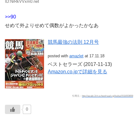
ID:NrRkVVxm0.net
>>90
せめて外よりせめて偶数がよかったかなあ
競馬最強の法則 12月号
posted with
amazlet
at 17.11.18
ベストセラーズ (2017-11-13)
Amazon.co.jpで詳細を見る
引用元：
http://awabi.2ch.sc/test/read.cgi/keiba/1511003659
0