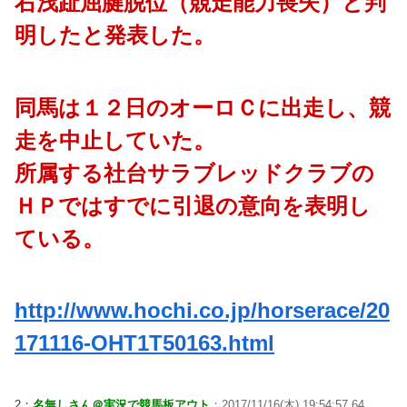
右浅趾屈腱脱位（競走能力喪失）と判
明したと発表した。
同馬は１２日のオーロＣに出走し、競
走を中止していた。
所属する社台サラブレッドクラブの
ＨＰではすでに引退の意向を表明し
ている。
http://www.hochi.co.jp/horserace/20
171116-OHT1T50163.html
2：
名無しさん＠実況で競馬板アウト
：2017/11/16(木) 19:54:57.64