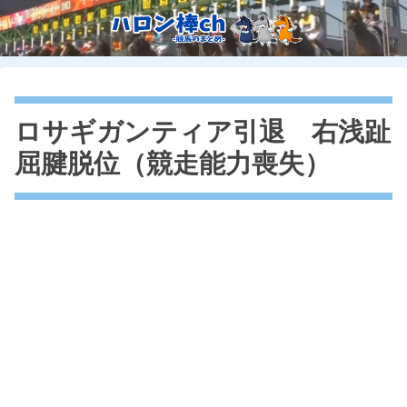
ロサギガンティア引退 右浅趾
屈腱脱位（競走能力喪失）