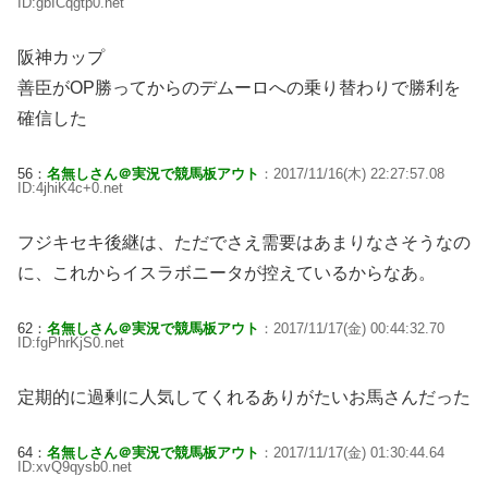
ID:gbICqgtp0.net
阪神カップ
善臣がOP勝ってからのデムーロへの乗り替わりで勝利を
確信した
56：
名無しさん＠実況で競馬板アウト
：2017/11/16(木) 22:27:57.08
ID:4jhiK4c+0.net
フジキセキ後継は、ただでさえ需要はあまりなさそうなの
に、これからイスラボニータが控えているからなあ。
62：
名無しさん＠実況で競馬板アウト
：2017/11/17(金) 00:44:32.70
ID:fgPhrKjS0.net
定期的に過剰に人気してくれるありがたいお馬さんだった
64：
名無しさん＠実況で競馬板アウト
：2017/11/17(金) 01:30:44.64
ID:xvQ9qysb0.net