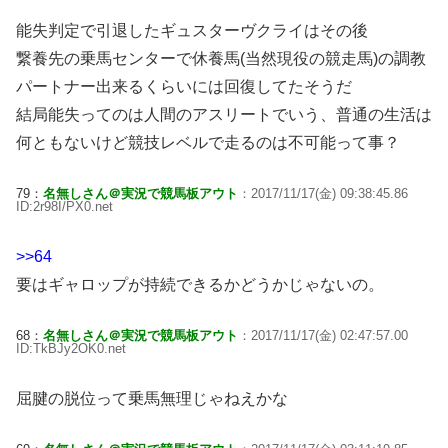
能失判定で引退したギュスターヴクライはその後
繋養先の乗馬センターで休養馬(当然現役の競走馬)の調教
パートナー出来るくらいには回復してたそうだ
結局能失ってのは人間のアスリートでいう、普通の生活は
何ともないけど競技レベルで走るのは不可能って事？
79：
名無しさん＠実況で競馬板アウト
：2017/11/17(金) 09:38:45.86
ID:2r98I/PX0.net
>>64
要はギャロップが持続できるかどうかじゃないの。
68：
名無しさん＠実況で競馬板アウト
：2017/11/17(金) 02:47:57.00
ID:TkBJy2OK0.net
屈腱の脱位って乗馬無理じゃねえかな