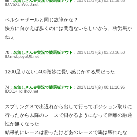
69：
名無しさん＠実況で競馬板アウト
：2017/11/17(金) 03:11:19.85
ID:V5XEfW6c0.net
ベルシャザールと同じ故障かな？
快方に向かえば歩くのには問題ないらしいから、功労馬か
ねぇ
70：
名無しさん＠実況で競馬板アウト
：2017/11/17(金) 03:23:16.50
ID:mwbpbyoQ0.net
1200足りない1400微妙に長い感じがする馬だった
74：
名無しさん＠実況で競馬板アウト
：2017/11/17(金) 08:11:10.96
ID:X1+HoHho0.net
スプリングＳで出遅れから出して行ってポジション取りに
行ったから以降のレースで掛かるようになって距離の融通
性が無くなった
結果的にレースは勝ったけどあのレースで馬は壊れたな