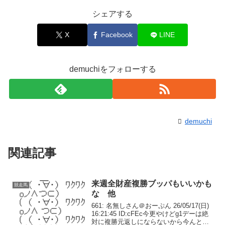
シェアする
X
Facebook
LINE
demuchiをフォローする
demuchi
関連記事
来週全財産複勝ブッパもいいかも
競走馬
な 他
661: 名無しさん＠おーぷん 26/05/17(日)
16:21:45 ID:cFEc今更やけどg1デーは絶
対に複勝元返しにならないから今んとこ