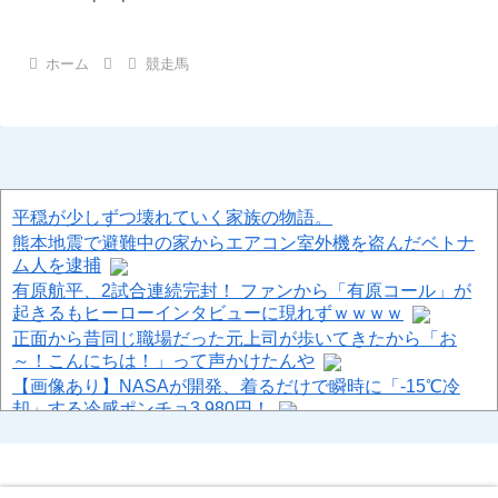
ホーム
競走馬
平穏が少しずつ壊れていく家族の物語。
熊本地震で避難中の家からエアコン室外機を盗んだベトナ
ム人を逮捕
有原航平、2試合連続完封！ ファンから「有原コール」が
起きるもヒーローインタビューに現れずｗｗｗｗ
正面から昔同じ職場だった元上司が歩いてきたから「お
～！こんにちは！」って声かけたんや
【画像あり】NASAが開発、着るだけで瞬時に「-15℃冷
却」する冷感ポンチョ3,980円！
【悲報】トー横キッズ、大人に失望「相談しても、具体的
に何もしてくれない。結果的に傷つく。福祉は自由が奪わ
れる」