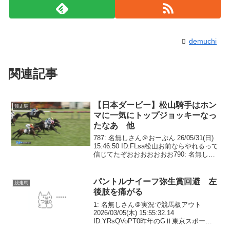
demuchi
関連記事
【日本ダービー】松山騎手はホン
競走馬
マに一気にトップジョッキーなっ
たなあ 他
787: 名無しさん＠おーぷん 26/05/31(日)
15:46:50 ID:FLsa松山お前ならやれるって
信じてたぞおおおおおおお790: 名無しさ
ん＠おーぷん 26/05/31(日) 15:46:52
ID:Us8fあそこから届くの化...
パントルナイーフ弥生賞回避 左
競走馬
後肢を痛がる
1: 名無しさん＠実況で競馬板アウト
2026/03/05(木) 15:55:32.14
ID:YRsQVoPT0昨年のGⅡ東京スポーツ
杯2歳S勝ち馬で、8日のGⅡ弥生賞で復帰