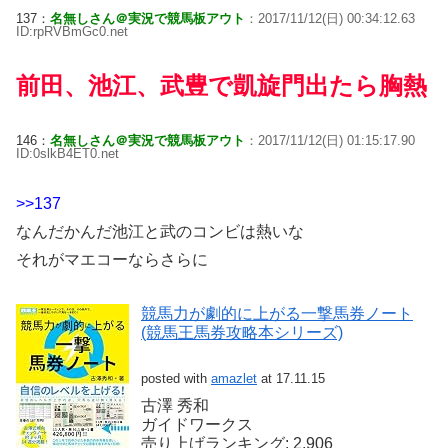
137：
名無しさん＠実況で競馬板アウト
：2017/11/12(日) 00:34:12.63
ID:rpRVBmGc0.net
前田、池江、武豊で凱旋門出たら胸熱
146：
名無しさん＠実況で競馬板アウト
：2017/11/12(日) 01:15:17.90
ID:0slkB4ET0.net
>>137
なんだかんだ池江と武のコンビは熱いな
それがマエコーならさらに
競馬力が劇的に上がる一撃馬券ノート
(競馬王馬券攻略本シリーズ)
posted with
amazlet
at 17.11.15
古澤 秀和
ガイドワークス
売り上げランキング: 2,906