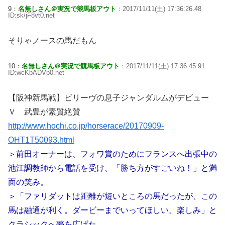
9：
名無しさん＠実況で競馬板アウト
：2017/11/11(土) 17:36:26.48
ID:sk/jF8vt0.net
そりゃノースの馬だもん
10：
名無しさん＠実況で競馬板アウト
：2017/11/11(土) 17:36:45.91
ID:wcKbADVp0.net
【阪神新馬戦】ビリーヴの息子ジャンダルムがデビュー
Ｖ 武豊が素質絶賛
http://www.hochi.co.jp/horserace/20170909-
OHT1T50093.html
＞前田オーナーは、フォワ賞のためにフランスへ出張中の
池江調教師から電話を受け、「勝ち方がすごいね！」と満
面の笑み。
＞「ファリダットは距離が短いところの馬だったが、この
馬は融通が利く。ダービーまでいってほしい。楽しみ」と
クラシックへ夢を広げた。