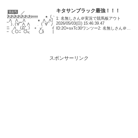
を果たす予定だったパントルナイーフ
（牡3・木村）は、同レースへの...
キタサンブラック最強！！！
競走馬
1: 名無しさん＠実況で競馬板アウト
2026/05/03(日) 15:46:39.47
ID:2O+sxTc30ワンツー2: 名無しさん＠実
況で競馬板アウト 2026/05/03(日)
15:46:55.60 ID:etQdD50n0ワロ...
スポンサーリンク