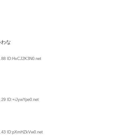
いわな
.88 ID:HxCJ2K3N0.net
.29 ID:+iJywYpe0.net
4.43 ID:pXmHZkVw0.net