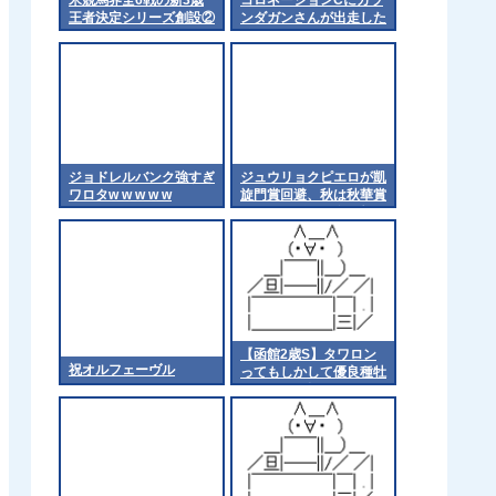
王者決定シリーズ創設②
ンダガンさんが出走した
結果
ジョドレルバンク強すぎ
ジュウリョクピエロが凱
ワロタw w w w w
旋門賞回避、秋は秋華賞
からエリザベス女王杯へ
【函館2歳S】タワロン
祝オルフェーヴル
ってもしかして優良種牡
馬では? 他