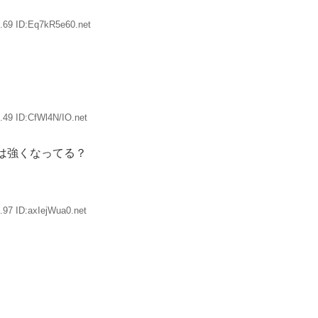
.69 ID:Eq7kR5e60.net
.49 ID:CfWl4N/IO.net
は強くなってる？
.97 ID:axIejWua0.net