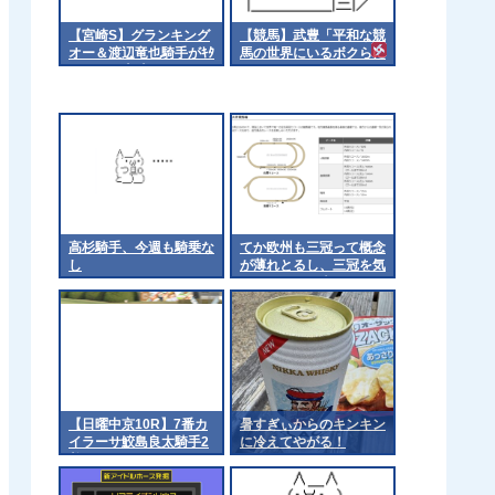
【宮崎S】グランキング
【競馬】武豊「平和な競
オー＆渡辺竜也騎手がｷﾀ
馬の世界にいるボクらに
━━━━(ﾟ∀ﾟ)━━━━!!
なにかできることがない
か、仲間と相談した
い」 被災地に思いを馳
せる [冬月記者★]
高杉騎手、今週も騎乗な
てか欧州も三冠って概念
し
が薄れとるし、三冠を気
にするのは日本くらいに
なるんやろか 他
【日曜中京10R】7番カ
暑すぎぃからのキンキン
イラーサ鮫島良太騎手2
に冷えてやがる！
着