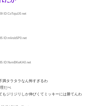
9 ID:CoTojulJ0.net
5 ID:mIirsb5P0.net
.35 ID:NvmBKeKA0.net
不満タラタラなん怖すぎるわ
無理だべ
てもジリジリしか伸びくてミッキーには勝てんわ