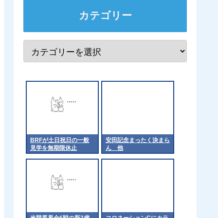
カテゴリー
BRFが土日祝日の一般
安田記念まったく決まら
見学を無期限休止
ん 他
米競馬界全6戦の新3歳
コロネーションCにカラ