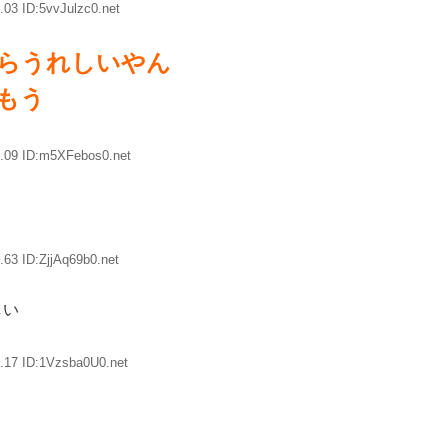
03 ID:5vvJulzc0.net
らうれしいやん
もう
.09 ID:m5XFebos0.net
63 ID:ZjjAq69b0.net
しい
.17 ID:1Vzsba0U0.net