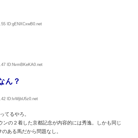
6.55 ID:gENXCxwB0.net
4.47 ID:NvmBKeKA0.net
なん？
.42 ID:lvWjbU5z0.net
勝ってるやろ。
ウンの２着した京都記念が内容的には秀逸。しかも同じ
ガサのある馬だから問題なし。