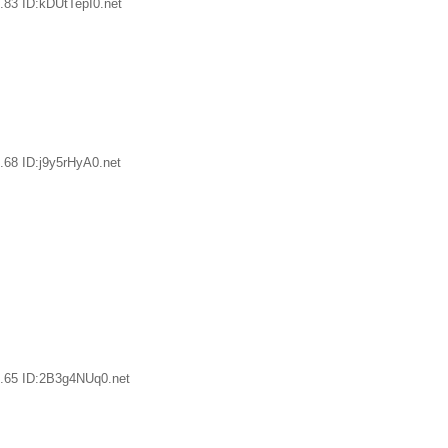
.83 ID:kDUtTepI0.net
.68 ID:j9y5rHyA0.net
.65 ID:2B3g4NUq0.net