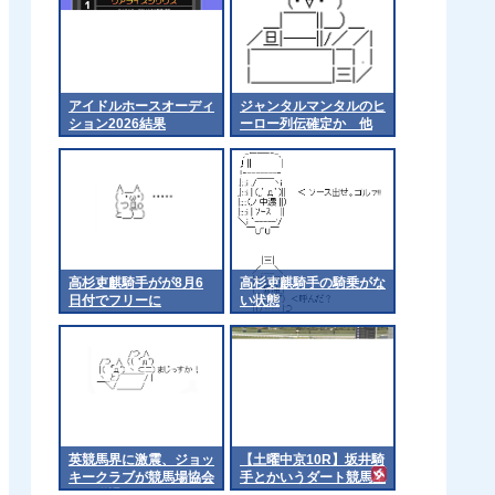
アイドルホースオーディ
ジャンタルマンタルのヒ
ション2026結果
ーロー列伝確定か 他
高杉吏麒騎手がが8月6
高杉吏麒騎手の騎乗がな
日付でフリーに
い状態
英競馬界に激震、ジョッ
【土曜中京10R】坂井騎
キークラブが競馬場協会
手とかいうダート競馬星