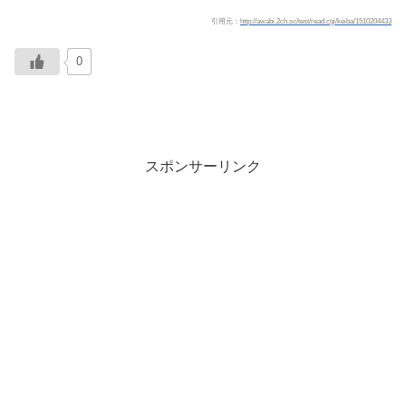
引用元：
http://awabi.2ch.sc/test/read.cgi/keiba/1510204433
0
スポンサーリンク