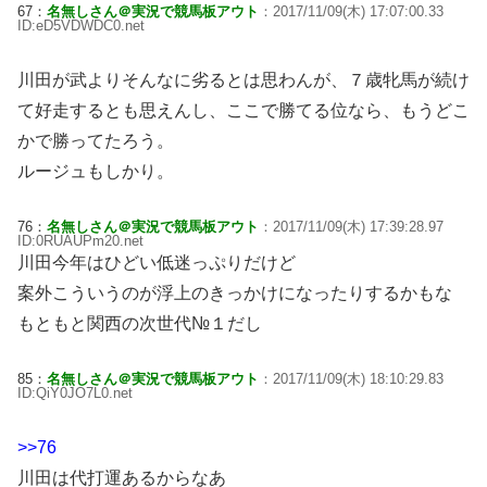
67：
名無しさん＠実況で競馬板アウト
：2017/11/09(木) 17:07:00.33
ID:eD5VDWDC0.net
川田が武よりそんなに劣るとは思わんが、７歳牝馬が続け
て好走するとも思えんし、ここで勝てる位なら、もうどこ
かで勝ってたろう。
ルージュもしかり。
76：
名無しさん＠実況で競馬板アウト
：2017/11/09(木) 17:39:28.97
ID:0RUAUPm20.net
川田今年はひどい低迷っぷりだけど
案外こういうのが浮上のきっかけになったりするかもな
もともと関西の次世代№１だし
85：
名無しさん＠実況で競馬板アウト
：2017/11/09(木) 18:10:29.83
ID:QiY0JO7L0.net
>>76
川田は代打運あるからなあ