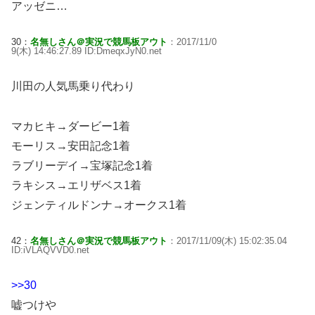
アッゼニ…
30：
名無しさん＠実況で競馬板アウト
：2017/11/0
9(木) 14:46:27.89 ID:DmeqxJyN0.net
川田の人気馬乗り代わり
マカヒキ→ダービー1着
モーリス→安田記念1着
ラブリーデイ→宝塚記念1着
ラキシス→エリザベス1着
ジェンティルドンナ→オークス1着
42：
名無しさん＠実況で競馬板アウト
：2017/11/09(木) 15:02:35.04
ID:iVLAQVVD0.net
>>30
嘘つけや