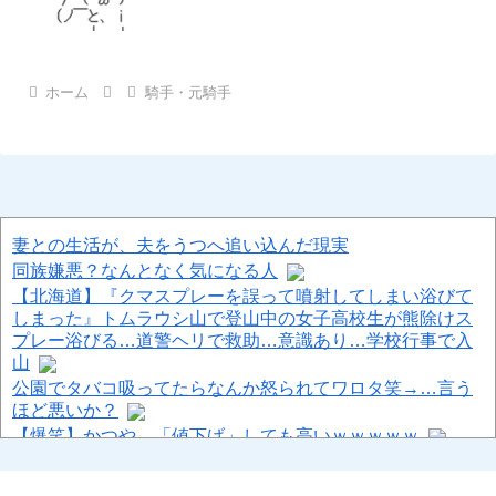
ホーム
騎手・元騎手
妻との生活が、夫をうつへ追い込んだ現実
同族嫌悪？なんとなく気になる人
【北海道】『クマスプレーを誤って噴射してしまい浴びて
しまった』トムラウシ山で登山中の女子高校生が熊除けス
プレー浴びる…道警ヘリで救助…意識あり…学校行事で入
山
公園でタバコ吸ってたらなんか怒られてワロタ笑→…言う
ほど悪いか？
【爆笑】かつや、「値下げ」しても高いｗｗｗｗｗ
「外国人は日本人と同じ生活者で、地域の担い手」…多文
化共生実現への提言、全国知事会が政府に提出