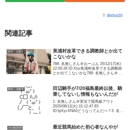
demuchi
関連記事
美浦村改革できる調教師とか出て
騎手・元騎手
こないかな
788: 名無しさん＠おーぷん 25/12/17(水)
22:00:28 ID:XIsr美浦村改革できる調教師
とか出てこないかな789: 名無しさん＠お
ーぷん 25/12/17(水) 22:01:23 ID:dbJk🤓
「しがらき使います」←...
田辺騎手が7/20福島最終以後、騎
騎手・元騎手
乗してないし情報もないんだが
1: 名無しさん＠実況で競馬板アウト
2025/08/12(火) 15:12:47.83
ID:fpXycXNA0どうなってんだべ？3: 名無
しさん＠実況で競馬板アウト
2025/08/12(火) 15:13:44.83 ID:K1KaJE...
最近競馬始めた初心者なんやが
その他2026