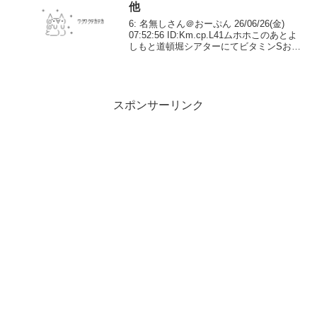
他
6: 名無しさん＠おーぷん 26/06/26(金)
07:52:56 ID:Km.cp.L41ムホホこのあとよ
しもと道頓堀シアターにてビタミンSお兄
ちゃんとギャロップ林さんと「競馬バ
カ」出演します！！まだ当日券あるよう
なのでお近くの方是非😄...
スポンサーリンク