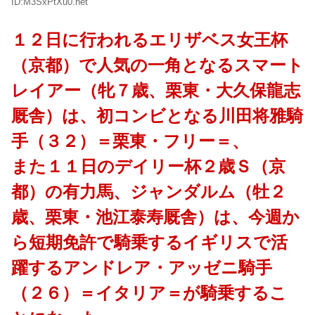
ID:M3SxPtXu0.net
１２日に行われるエリザベス女王杯
（京都）で人気の一角となるスマート
レイアー（牝７歳、栗東・大久保龍志
厩舎）は、初コンビとなる川田将雅騎
手（３２）＝栗東・フリー＝、
また１１日のデイリー杯２歳Ｓ（京
都）の有力馬、ジャンダルム（牡２
歳、栗東・池江泰寿厩舎）は、今週か
ら短期免許で騎乗するイギリスで活
躍するアンドレア・アッゼニ騎手
（２６）＝イタリア＝が騎乗するこ