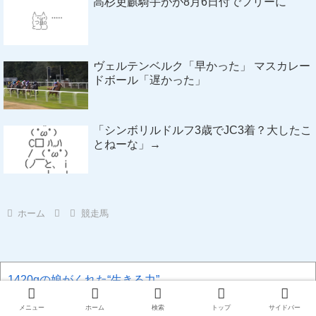
高杉吏麒騎手がが8月6日付でフリーに
ヴェルテンベルク「早かった」 マスカレー
ドボール「遅かった」
「シンボリルドルフ3歳でJC3着？大したこ
とねーな」→
ホーム
競走馬
1420gの娘がくれた“生きる力”。
俺「米4升研いでください」 Ｚ後輩「よんしょ
う・・・？」
メニュー
ホーム
検索
トップ
サイドバー