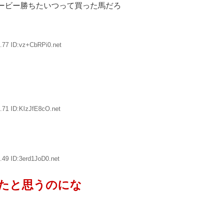
ービー勝ちたいつって買った馬だろ
.77 ID:vz+CbRPi0.net
.71 ID:KIzJfE8cO.net
.49 ID:3erd1JoD0.net
たと思うのにな