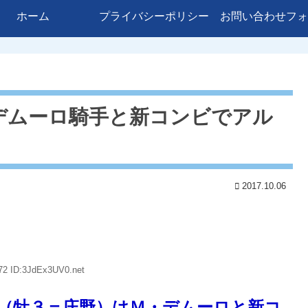
ホーム
プライバシーポリシー
お問い合わせフォ
デムーロ騎手と新コンビでアル
2017.10.06
72 ID:3JdEx3UV0.net
（牡３＝庄野）はＭ・デムーロと新コ