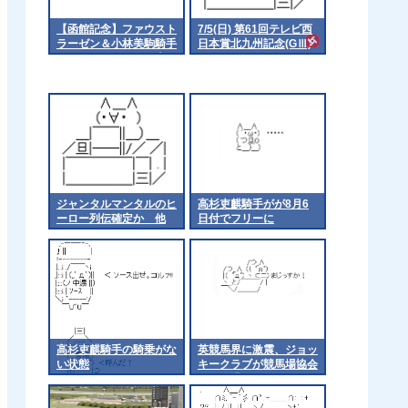
【函館記念】ファウスト
7/5(日) 第61回テレビ西
ラーゼン＆小林美駒騎手
日本賞北九州記念(GⅢ)
のまくりｷﾀ━━━━(ﾟ
part2
∀ﾟ)━━━━!!
ジャンタルマンタルのヒ
高杉吏麒騎手がが8月6
ーロー列伝確定か 他
日付でフリーに
高杉吏麒騎手の騎乗がな
英競馬界に激震、ジョッ
い状態
キークラブが競馬場協会
から脱退