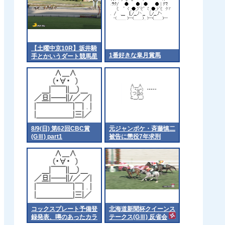
【土曜中京10R】坂井騎
1番好きな皐月賞馬
手とかいうダート競馬星
人
8/9(日) 第62回CBC賞
元ジャンポケ・斉藤慎二
(GⅢ) part1
被告に懲役7年求刑
コックスプレート予備登
北海道新聞杯クイーンス
録発表、噂のあったカラ
テークス(GⅢ) 反省会