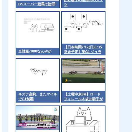
BSスーパー競馬で謝罪
ツ
【日本時間7/12(日)0:35
全財産7000なんやが
発走予定】英G1 ジュラ
イカップ【サトノレーヴ
出走】
キズナ産駒、またマイル
【土曜中京8R】ロード
でG1制覇
フィレール＆坂井騎手が
ｷﾀ━━━━(ﾟ
∀ﾟ)━━━━!!