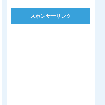
ンダガンは登録無しで再
来日の可能性高まる
スポンサーリンク