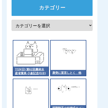
カテゴリー
7/19(日) 第62回農林水
唐突に宣言しとく 他
産省賞典 小倉記念(GⅢ)
part1
団野騎手の結婚式のメン