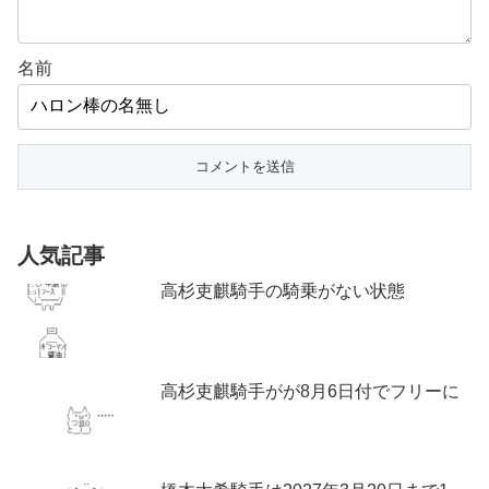
名前
人気記事
高杉吏麒騎手の騎乗がない状態
高杉吏麒騎手がが8月6日付でフリーに