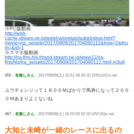
※PC版動画
http://web-
cache.stream.ne.jp/web/jra/onetag/subwindow.html?
movie=jra_seiseki/2017/0909/201704090112&type=2&thu
m=&id=1
※スマホ版動画
http://jra-fms.hls.fmsod.stream.ne.jp/www11/jra-
fms/hls/jra_seiseki/2017/0909/201704090112.mp4.m3u8
455：
名無しさん
：2017/09/09(土) 15:51:59.05 ID:ZHXLbVLh.net
ユウチェンジって１８００Ｍばかりで馬券になって２００
０Ｍあまりよくないね
467：
名無しさん
：2017/09/09(土) 16:03:50.52 ID:lJN7JiQe.net
大知と未崎が一緒のレースに出るの