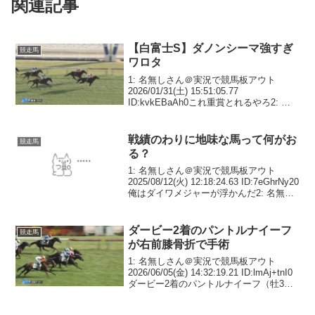
関連記事
【白富士S】ダノンシーマ強すぎ
競走馬
ワロタ
1: 名無しさん＠実況で競馬板アウト
2026/01/31(土) 15:51:05.77
ID:kvkEBaAh0これ重賞とれるやろ2: 名
無しさん＠実況で競馬板アウト
2026/01/31(土) 15:52:02.03 ID:AOkIf7...
戦績のわりに地味な馬って何がお
競走馬
る？
1: 名無しさん＠実況で競馬板アウト
2025/08/12(火) 12:18:24.63 ID:7eGhrNy20
俺はダイワメジャーが浮かんだ2: 名無し
さん＠実況で競馬板アウト
2025/08/12(火) 12:20:04.86 ID:S...
ダービー2着のパントルナイーフ
競走馬
が右前膝骨折で手術
1: 名無しさん＠実況で競馬板アウト
2026/06/05(金) 14:32:19.21 ID:lmAj+tnI0
ダービー2着のパントルナイーフ（牡3
歳、美浦・木村）が右前膝骨折の手術を
受けたことが5日、分かった。所属するキ