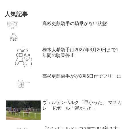
人気記事
高杉吏麒騎手の騎乗がない状態
橋木太希騎手は2027年3月20日まで1
年間の騎乗停止
高杉吏麒騎手がが8月6日付でフリーに
ヴェルテンベルク「早かった」 マスカ
レードボール「遅かった」
「シンボリルドルフ3歳でJC3着？大し