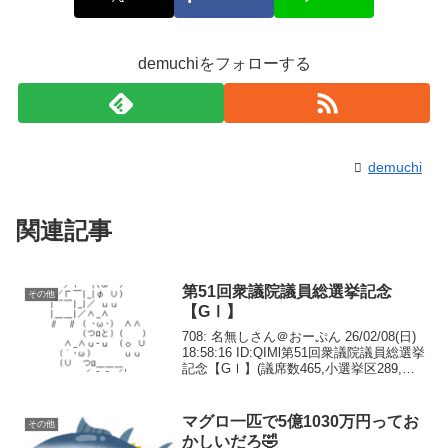
demuchiをフォローする
demuchi
関連記事
第51回衆議院議員総選挙記念
その他
【GⅠ】
708: 名無しさん＠おーぷん 26/02/08(日)
18:58:16 ID:QIMl第51回衆議院議員総選挙
記念【GⅠ】(議席数465,小選挙区289,比
例代表176)20:00発走710: 名無しさん＠お
ーぷん 26/02/08(日)...
マグロ一匹で5億1030万円ってお
その他
かしいだろ🤣