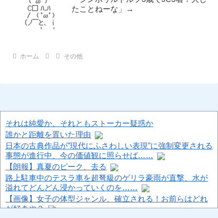
たことねーな」→
ホーム
その他
それは純愛か、それともストーカー疑惑か
誰かと距離を置いた理由
日本の古典作品が”現代にふさわしい表現”に強制変更される
事態が進行中、今の価値観に照らせば……
【朗報】真夏のピーク、去る
路上駐車中のテスラ車を超弩級のゲリラ豪雨が直撃、水が
溢れてどんどん浸かっていくのを……
【画像】女子の体型ジャンル、確立される！お前らはどれ
が好きや？