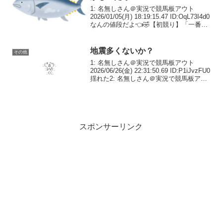
1: 名無しさん＠実況で競馬板アウト
2026/01/05(月) 18:19:15.47 ID:OqL73I4d0
なんの値段だよ👈🤣【初競り】「一番マ
グロ」5億超え！すしざんまい・木村社長
「一人でも多くの人に食べてほしい」史
上最高値の5億1...
地震多くないか？
その他
1: 名無しさん＠実況で競馬板アウト
2026/06/26(金) 22:31:50.69 ID:P1iJvzFU0
揺れた2: 名無しさん＠実況で競馬板アウ
ト 2026/06/26(金) 22:32:21.95
ID:CEPInyjg0山梨震...
スポンサーリンク