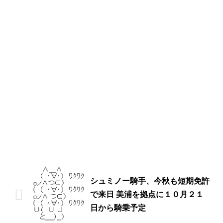
シュミノー騎手、今秋も短期免許
で来日 美浦を拠点に１０月２１
日から騎乗予定