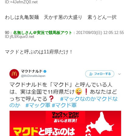
ID:+4JefmZQ0.net
わしは丸亀製麺 天かす葱の大盛り 素うどん一択
90：
名無しさん＠実況で競馬板アウト
：2017/09/03(日) 12:05:12.55
ID:jfL9Xqux0.net
マクドと呼ぶのは11府県だけ！