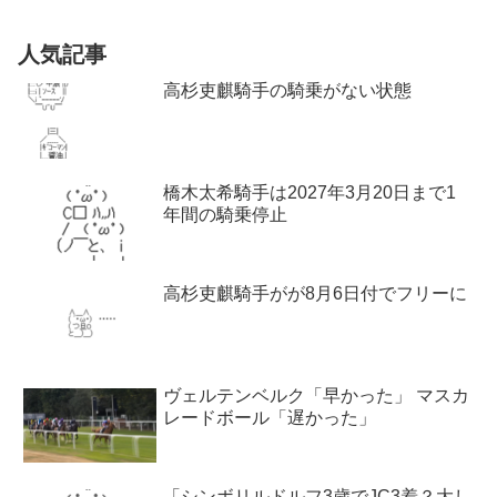
人気記事
高杉吏麒騎手の騎乗がない状態
橋木太希騎手は2027年3月20日まで1
年間の騎乗停止
高杉吏麒騎手がが8月6日付でフリーに
ヴェルテンベルク「早かった」 マスカ
レードボール「遅かった」
「シンボリルドルフ3歳でJC3着？大し