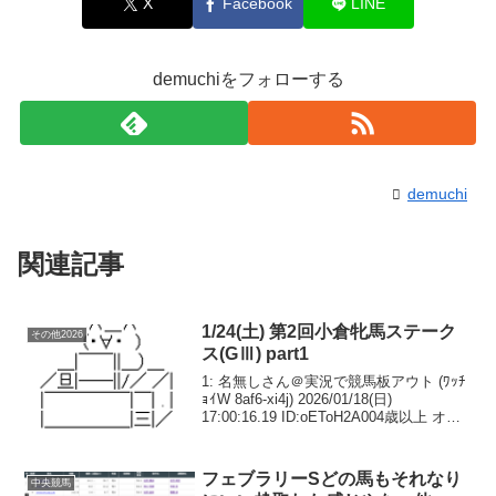
X
Facebook
LINE
demuchiをフォローする
demuchi
関連記事
1/24(土) 第2回小倉牝馬ステーク
その他2026
ス(GⅢ) part1
1: 名無しさん＠実況で競馬板アウト (ﾜｯﾁ
ｮｲW 8af6-xi4j) 2026/01/18(日)
17:00:16.19 ID:oEToH2A004歳以上 オー
プン （国際）牝（特指） ハンデ コー
ス：2,000メートル（芝・右）第1...
フェブラリーSどの馬もそれなり
中央競馬