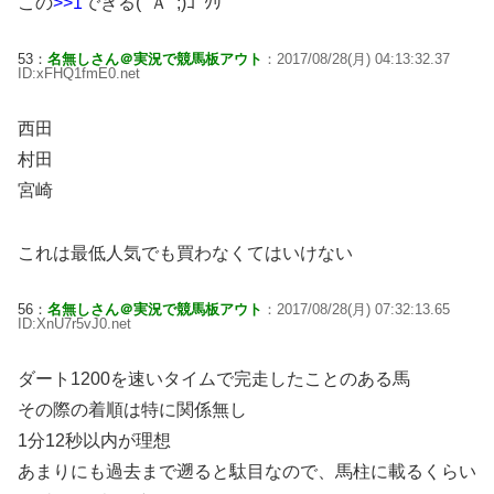
この
>>1
できる(ﾟＡﾟ;)ｺﾞｸﾘ
53：
名無しさん＠実況で競馬板アウト
：2017/08/28(月) 04:13:32.37
ID:xFHQ1fmE0.net
西田
村田
宮崎
これは最低人気でも買わなくてはいけない
56：
名無しさん＠実況で競馬板アウト
：2017/08/28(月) 07:32:13.65
ID:XnU7r5vJ0.net
ダート1200を速いタイムで完走したことのある馬
その際の着順は特に関係無し
1分12秒以内が理想
あまりにも過去まで遡ると駄目なので、馬柱に載るくらい