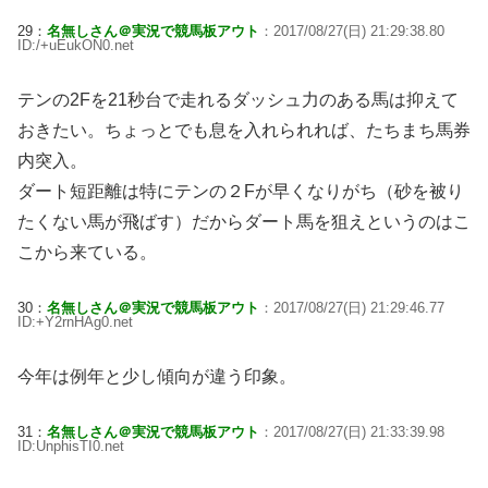
29：
名無しさん＠実況で競馬板アウト
：2017/08/27(日) 21:29:38.80
ID:/+uEukON0.net
テンの2Fを21秒台で走れるダッシュ力のある馬は抑えて
おきたい。ちょっとでも息を入れられれば、たちまち馬券
内突入。
ダート短距離は特にテンの２Fが早くなりがち（砂を被り
たくない馬が飛ばす）だからダート馬を狙えというのはこ
こから来ている。
30：
名無しさん＠実況で競馬板アウト
：2017/08/27(日) 21:29:46.77
ID:+Y2rnHAg0.net
今年は例年と少し傾向が違う印象。
31：
名無しさん＠実況で競馬板アウト
：2017/08/27(日) 21:33:39.98
ID:UnphisTI0.net