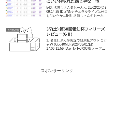
にいい枠取れた感じやな 他
543: 名無しさん＠おーぷん 26/02/20(金)
09:14:25 ID:z7tNナチュラルライズは外目
を引いたか…545: 名無しさん＠おーぷん
26/02/20(金) 09:25:59 ID:rib0トゥジュー
ル本気で出るんか…5...
3/7(土) 第60回報知杯フィリーズ
その他2026
レビュー(GⅡ)
1: 名無しさん＠実況で競馬板アウト (ﾜｯﾁ
ｮｲW 0ddc-f0Md) 2026/03/01(日)
17:06:11.59 ID:piHbH+JX03歳 オープン
（国際）牝（指定） 馬齢 コース：1,400
メートル（芝・右）第1回特別...
スポンサーリンク