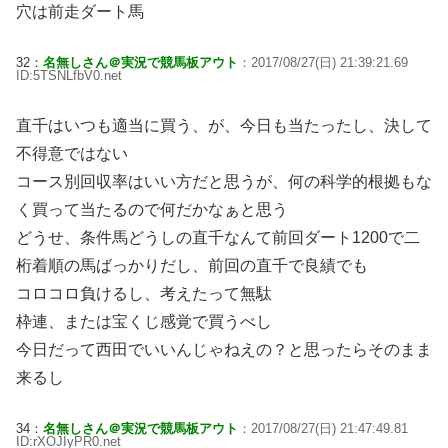
穴は前走ダート馬
32：
名無しさん＠実況で競馬板アウト
：2017/08/27(日) 21:39:21.69
ID:5TSNLfbV0.net
直千はいつも適当に買う、が、今日も当たったし、決して
不得意ではない
コース別回収率はいい方だと思うが、何の科学的根拠もな
く買って当たるので何だかなぁと思う
どうせ、条件馬どうしの直千なんて前回ダート1200で二
桁着順の馬ばっかりだし、前回の直千で良績でも
コロコロ負けるし、考えたって無駄
枠連、または宝くじ感覚で買うべし
今日だって西田でいいんじゃねえの？と思ったらそのまま
来るし
34：
名無しさん＠実況で競馬板アウト
：2017/08/27(日) 21:47:49.81
ID:rXOJIyPR0.net