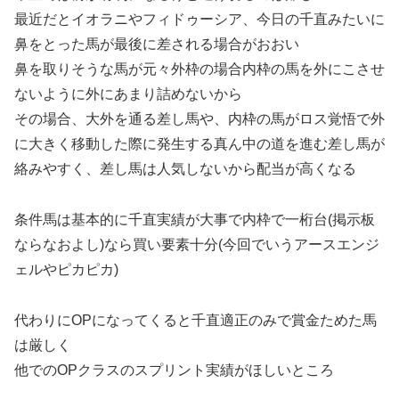
最近だとイオラニやフィドゥーシア、今日の千直みたいに
鼻をとった馬が最後に差される場合がおおい
鼻を取りそうな馬が元々外枠の場合内枠の馬を外にこさせ
ないように外にあまり詰めないから
その場合、大外を通る差し馬や、内枠の馬がロス覚悟で外
に大きく移動した際に発生する真ん中の道を進む差し馬が
絡みやすく、差し馬は人気しないから配当が高くなる
条件馬は基本的に千直実績が大事で内枠で一桁台(掲示板
ならなおよし)なら買い要素十分(今回でいうアースエンジ
ェルやピカピカ)
代わりにOPになってくると千直適正のみで賞金ためた馬
は厳しく
他でのOPクラスのスプリント実績がほしいところ