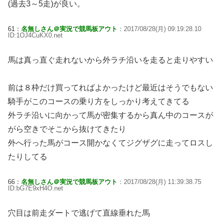
(過去3～5走)が良い。
61：
名無しさん＠実況で競馬板アウト
：2017/08/28(月) 09:19:28.10
ID:1OJ4CuKX0.net
馬は真っ直ぐ走れないから外ラチ沿いを走ると走りやすい
前は８枠だけ買ってればよかったけど最近はそうでもない
騎手がこのコースの乗り方をしっかり考えてきてる
外ラチ沿いに向かって馬が密集するから真ん中のコースが
がら空きでそこから抜けてきたり
外へ行った馬がコース開かなくてジグザグに走ってロスし
たりしてる
66：
名無しさん＠実況で競馬板アウト
：2017/08/28(月) 11:39:38.75
ID:bG7E9xH4O.net
穴目は前走ダートで逃げて直線垂れた馬