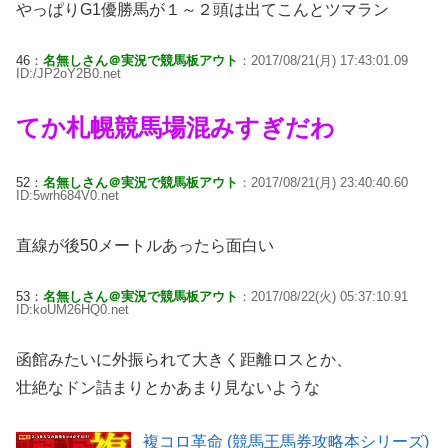
やっぱりG1優勝馬が１～２頭は出てこんとツマラン
46：
名無しさん＠実況で競馬板アウト
：2017/08/21(月) 17:43:01.09
ID:/JP2oY2B0.net
てか札幌競馬場混みすぎだわ
52：
名無しさん＠実況で競馬板アウト
：2017/08/21(月) 23:40:40.60
ID:5wrh684V0.net
直線が後50メートルあったら面白い
53：
名無しさん＠実況で競馬板アウト
：2017/08/22(火) 05:37:10.91
ID:koUM26HQ0.net
函館みたいに外振られて大きく距離ロスとか、
壮絶なドン詰まりとかあまり見ないような
複コロ革命 (競馬王馬券攻略本シリーズ)