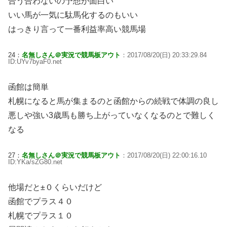
合う合わないの予想が面白い
いい馬が一気に駄馬化するのもいい
はっきり言って一番利益率高い競馬場
24：
名無しさん＠実況で競馬板アウト
：2017/08/20(日) 20:33:29.84
ID:UYv7byaF0.net
函館は簡単
札幌になると馬が集まるのと函館からの続戦で体調の良し
悪しや強い3歳馬も勝ち上がっていなくなるのとで難しく
なる
27：
名無しさん＠実況で競馬板アウト
：2017/08/20(日) 22:00:16.10
ID:YKa/sZG80.net
他場だと±０くらいだけど
函館でプラス４０
札幌でプラス１０