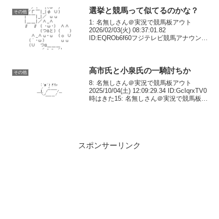
ID:wmfO>>176初め...
選挙と競馬って似てるのかな？
その他
1: 名無しさん＠実況で競馬板アウト
2026/02/03(火) 08:37:01.82
ID:EQROb6f60フジテレビ競馬アナウンサ
ー竹俣紅アナと上垣アナが8日選挙特番や
る共通点あるのかな3: 名無しさん＠実況
で競馬板アウト 2026...
高市氏と小泉氏の一騎討ちか
その他
8: 名無しさん＠実況で競馬板アウト
2025/10/04(土) 12:09:29.34 ID:GcIqrxTV0
時はきた15: 名無しさん＠実況で競馬板ア
ウト 2025/10/04(土) 12:15:33.97
ID:8ek5WsB80進...
スポンサーリンク