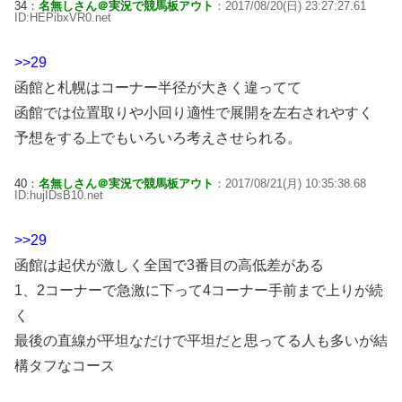
34：
名無しさん＠実況で競馬板アウト
：2017/08/20(日) 23:27:27.61
ID:HEPibxVR0.net
>>29
函館と札幌はコーナー半径が大きく違ってて
函館では位置取りや小回り適性で展開を左右されやすく
予想をする上でもいろいろ考えさせられる。
40：
名無しさん＠実況で競馬板アウト
：2017/08/21(月) 10:35:38.68
ID:hujIDsB10.net
>>29
函館は起伏が激しく全国で3番目の高低差がある
1、2コーナーで急激に下って4コーナー手前まで上りが続
く
最後の直線が平坦なだけで平坦だと思ってる人も多いが結
構タフなコース