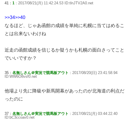
41：
1
：2017/08/21(月) 11:42:24.53 ID:tlnJTV2A0.net
>>34
>>40
なるほど、じゃあ函館の成績を単純に札幌に当てはめるこ
とは出来ないわけね
近走の函館成績を信じるか疑うかも札幌の面白さってこと
でいいですか？
35：
名無しさん＠実況で競馬板アウト
：2017/08/20(日) 23:41:58.94
ID:WW6O8vsf0.net
他場より先に降級や新馬開幕があったのが北海道の利点だ
ったのに
37：
名無しさん＠実況で競馬板アウト
：2017/08/21(月) 03:44:22.40
ID:bC3ccoav0.net