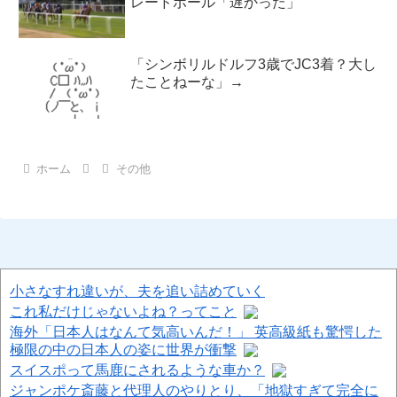
レードボール「遅かった」
「シンボリルドルフ3歳でJC3着？大し
たことねーな」→
ホーム
その他
小さなすれ違いが、夫を追い詰めていく
これ私だけじゃないよね？ってこと
海外「日本人はなんて気高いんだ！」 英高級紙も驚愕した
極限の中の日本人の姿に世界が衝撃
スイスポって馬鹿にされるような車か？
ジャンポケ斎藤と代理人のやりとり、「地獄すぎて完全に