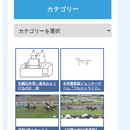
カテゴリー
札幌以外長い昼休みもう
令和最新版ジョッキーゲ
けるのか 他
ーム『フルストライド』
7月16日早期リリース！
函館2歳ステークス
【日曜小倉5R新馬戦】