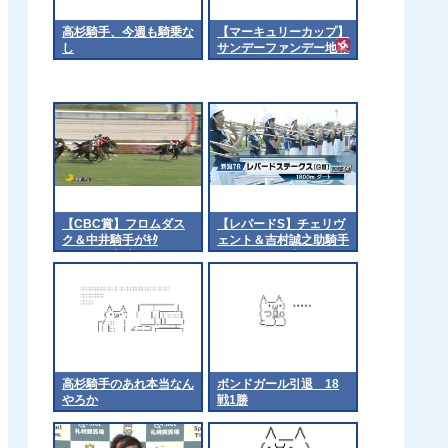
高杉騎手、今週も騎乗な
【マーキュリーカップ】
し
サンデーファンデー地味
につよいよな
【CBC賞】フロムダス
【レパードS】チェリヴ
ク＆中井騎手がｷﾀ
ェント＆吉村誠之助騎手
━━━━(ﾟ∀ﾟ)━━━━!!
がｷﾀ━━━━(ﾟ
∀ﾟ)━━━━!!
高杉騎手のあれ本当なん
ボンドガール引退 18
やろか
戦1勝