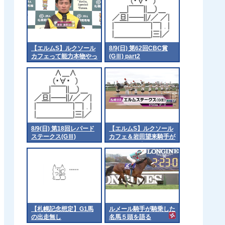
【エルムS】ルクソール
8/9(日) 第62回CBC賞
カフェって能力本物やっ
(GⅢ) part2
たんやなって 他
8/9(日) 第18回レパード
【エルムS】ルクソール
ステークス(GⅢ)
カフェ＆岩田望来騎手が
ｷﾀ━━━━(ﾟ
∀ﾟ)━━━━!!
【札幌記念想定】G1馬
ルメール騎手が騎乗した
の出走無し
名馬５頭を語る