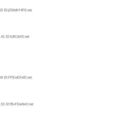
15 ID:jOWdhY4F0.net
41 ID:lUllCibX0.net
68 ID:FPEwEFef0.net
.53 ID:fBvFDwNx0.net