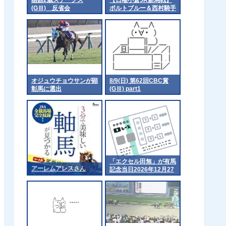
(GⅢ) 反省会
ポルトブルー＆西村騎手
がｷﾀ━━━━(ﾟ
∀ﾟ)━━━━!!
オジュウチョウサンが顕
8/9(日) 第62回CBC賞
彰馬に選出
(GⅢ) part1
「エクセル田無」が有馬
アーレムアレスさん
記念当日2026年12月27
日をもって営業終了