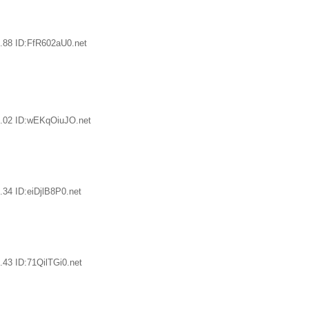
.88 ID:FfR602aU0.net
.02 ID:wEKqOiuJO.net
34 ID:eiDjlB8P0.net
43 ID:71QilTGi0.net